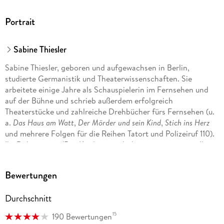
Portrait
Sabine Thiesler
Sabine Thiesler, geboren und aufgewachsen in Berlin,
studierte Germanistik und Theaterwissenschaften. Sie
arbeitete einige Jahre als Schauspielerin im Fernsehen und
auf der Bühne und schrieb außerdem erfolgreich
Theaterstücke und zahlreiche Drehbücher fürs Fernsehen (u.
a.
Das Haus am Watt
,
Der Mörder und sein Kind
,
Stich ins Herz
und mehrere Folgen für die Reihen Tatort und Polizeiruf 110).
Ihr Debütroman 'Der Kindersammler' war ein sensationeller
Erfolg, und auch all ihre weiteren Thriller standen auf der
Bestsellerliste.
Bewertungen
Durchschnitt
15
190 Bewertungen