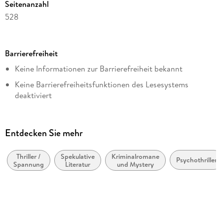
Seitenanzahl
528
Dateigröße
2,99 MB
Barrierefreiheit
Autor/Autorin
Keine Informationen zur Barrierefreiheit bekannt
Sabine Thiesler
Keine Barrierefreiheitsfunktionen des Lesesystems
Verlag/Hersteller
deaktiviert
Penguin Random House
Weitere Hinweise:
Kopierschutz
https://www.penguin.de/barrierefreiheit,
mit Wasserzeichen versehen
Entdecken Sie mehr
barrierefreiheit@penguinrandomhouse.de
Family Sharing
Ja
Thriller /
Spekulative
Kriminalromane
Psychothriller
Spannung
Literatur
und Mystery
Produktart
EBOOK
Dateiformat
EPUB