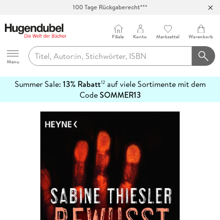
100 Tage Rückgaberecht***
Abholung in über 100 Filialen
Filiale
Konto
Merkzettel
Warenkorb
Hugendubel
Menu
Summer Sale:
13% Rabatt
auf viele Sortimente mit dem
12
mehr
Code
SOMMER13
erfahren