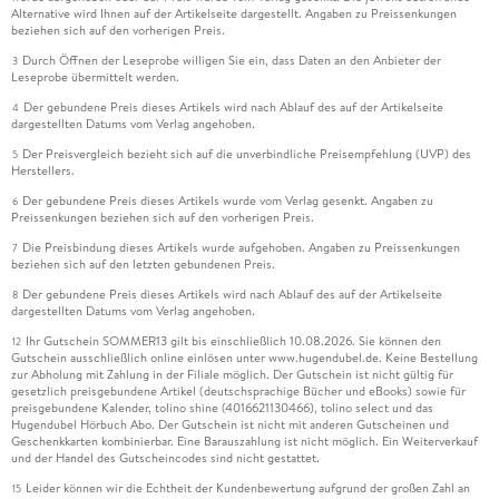
Alternative wird Ihnen auf der Artikelseite dargestellt. Angaben zu Preissenkungen
beziehen sich auf den vorherigen Preis.
Durch Öffnen der Leseprobe willigen Sie ein, dass Daten an den Anbieter der
3
Leseprobe übermittelt werden.
Der gebundene Preis dieses Artikels wird nach Ablauf des auf der Artikelseite
4
dargestellten Datums vom Verlag angehoben.
Der Preisvergleich bezieht sich auf die unverbindliche Preisempfehlung (UVP) des
5
Herstellers.
Der gebundene Preis dieses Artikels wurde vom Verlag gesenkt. Angaben zu
6
Preissenkungen beziehen sich auf den vorherigen Preis.
Die Preisbindung dieses Artikels wurde aufgehoben. Angaben zu Preissenkungen
7
beziehen sich auf den letzten gebundenen Preis.
Der gebundene Preis dieses Artikels wird nach Ablauf des auf der Artikelseite
8
dargestellten Datums vom Verlag angehoben.
Ihr Gutschein SOMMER13 gilt bis einschließlich 10.08.2026. Sie können den
12
Gutschein ausschließlich online einlösen unter www.hugendubel.de. Keine Bestellung
zur Abholung mit Zahlung in der Filiale möglich. Der Gutschein ist nicht gültig für
gesetzlich preisgebundene Artikel (deutschsprachige Bücher und eBooks) sowie für
preisgebundene Kalender, tolino shine (4016621130466), tolino select und das
Hugendubel Hörbuch Abo. Der Gutschein ist nicht mit anderen Gutscheinen und
Geschenkkarten kombinierbar. Eine Barauszahlung ist nicht möglich. Ein Weiterverkauf
und der Handel des Gutscheincodes sind nicht gestattet.
Leider können wir die Echtheit der Kundenbewertung aufgrund der großen Zahl an
15