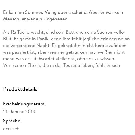
Er kam im Sommer. Völlig überraschend. Aber er war kein
Mensch, er war ein Ungeheuer.
Als Raffael erwacht, sind sein Bett und seine Sachen voller
Blut. Er gerät in Panik, denn ihm fehlt jegliche Erinnerung an
die vergangene Nacht. Es gelingt ihm nicht herauszufinden,
was passiert ist, aber wenn er getrunken hat, weiß er nicht
mehr, was er tut. Mordet vielleicht, ohne es zu wissen.
Von seinen Eltern, die in der Toskana leben, fühlt er sich
verraten und verlassen. Die beiden führen ein glückliches
Leben und ahnen nicht, dass er in ihrer Nähe ist und sie
längst im Visier hat . . .
Produktdetails
Erscheinungsdatum
14. Januar 2013
Sprache
deutsch