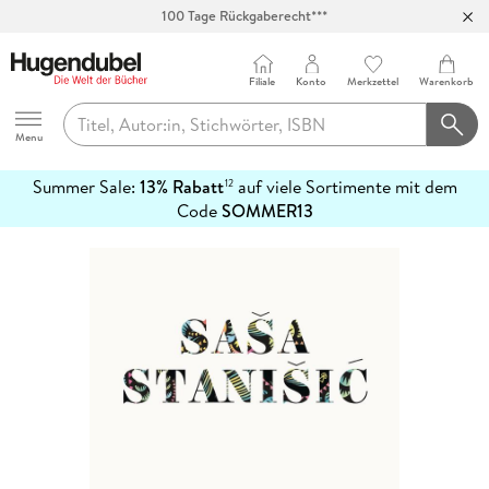
100 Tage Rückgaberecht***
Abholung in über 100 Filialen
Filiale
Konto
Merkzettel
Warenkorb
Hugendubel
Menu
Summer Sale:
13% Rabatt
auf viele Sortimente mit dem
12
mehr
Code
SOMMER13
erfahren