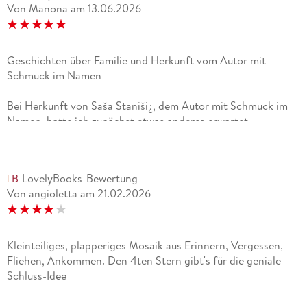
Von Manona
am
13.06.2026
Geschichten über Familie und Herkunft vom Autor mit
Schmuck im Namen
Bei Herkunft von Saša Staniši¿, dem Autor mit Schmuck im
Namen, hatte ich zunächst etwas anderes erwartet.
Enttäuscht wurde ich aber nicht.Das Buch besteht aus mal
kürzeren, mal längeren Kapiteln, in denen der Autor
Geschichten aus seiner Familie in Jugoslawien erzählt.
LovelyBooks-Bewertung
Gleichzeitig geht es auch um seine Jugend in Heidelberg, wo
Von angioletta
am
21.02.2026
er nach seinen Flut vor dem Krieg lebt, und seinen weiteren
Weg bis hin zum Studium. Dadurch entsteht kein ganz
klassischer, geradliniger Roman, sondern eher ein
vielschichtiges Erzählen über Familie, Herkunft, Erinnerung
Kleinteiliges, plapperiges Mosaik aus Erinnern, Vergessen,
und Zugehörigkeit.Für mich ist die eigentliche Hauptperson
Fliehen, Ankommen. Den 4ten Stern gibt's für die geniale
des Buches seine Oma. Sie bleibt trotz des Krieges in
Schluss-Idee
Jugoslawien dort und bildet für mich eine Art Mittelpunkt der
Erzählung. Ihre Geschichte und ihre Präsenz haben mich