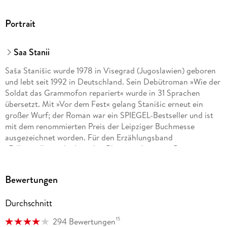
Portrait
Saa Stanii
Saša Stanišic wurde 1978 in Visegrad (Jugoslawien) geboren
und lebt seit 1992 in Deutschland. Sein Debütroman »Wie der
Soldat das Grammofon repariert« wurde in 31 Sprachen
übersetzt. Mit »Vor dem Fest« gelang Stanišic erneut ein
großer Wurf; der Roman war ein SPIEGEL-Bestseller und ist
mit dem renommierten Preis der Leipziger Buchmesse
ausgezeichnet worden. Für den Erzählungsband
»Fallensteller« erhielt er den Rheingau Literatur Preis sowie
den Schubart-Literaturpreis. Saša Stanišic lebt und arbeitet
in Hamburg.
Bewertungen
Durchschnitt
15
294 Bewertungen