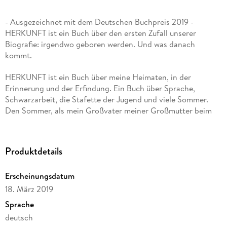
- Ausgezeichnet mit dem Deutschen Buchpreis 2019 -
HERKUNFT ist ein Buch über den ersten Zufall unserer
Biografie: irgendwo geboren werden. Und was danach
kommt.
HERKUNFT ist ein Buch über meine Heimaten, in der
Erinnerung und der Erfindung. Ein Buch über Sprache,
Schwarzarbeit, die Stafette der Jugend und viele Sommer.
Den Sommer, als mein Großvater meiner Großmutter beim
Tanzen derart auf den Fuß trat, dass ich beinahe nie geboren
worden wäre. Den Sommer, als ich fast ertrank. Den Sommer,
in dem die Bundesregierung die Grenzen nicht schloss und
Produktdetails
der dem Sommer ähnlich war, als ich über viele Grenzen nach
Deutschland floh.
Erscheinungsdatum
HERKUNFT ist ein Abschied von meiner dementen
18. März 2019
Großmutter. Während ich Erinnerungen sammle, verliert sie
Sprache
ihre. HERKUNFT ist traurig, weil Herkunft für mich zu tun hat
deutsch
mit dem, das nicht mehr zu haben ist.