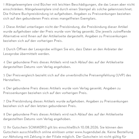
Mängelexemplare sind Bücher mit leichten Beschädigungen, die das Lesen aber nicht
1
einschränken. Mängelexemplare sind durch einen Stempel als solche gekennzeichnet.
Die frühere Buchpreisbindung ist aufgehoben. Angaben zu Preissenkungen beziehen
sich auf den gebundenen Preis eines mangelfreien Exemplars.
Diese Artikel unterliegen nicht der Preisbindung, die Preisbindung dieser Artikel
2
wurde aufgehoben oder der Preis wurde vom Verlag gesenkt. Die jeweils zutreffende
Alternative wird Ihnen auf der Artikelseite dargestellt. Angaben zu Preissenkungen
beziehen sich auf den vorherigen Preis.
Durch Öffnen der Leseprobe willigen Sie ein, dass Daten an den Anbieter der
3
Leseprobe übermittelt werden.
Der gebundene Preis dieses Artikels wird nach Ablauf des auf der Artikelseite
4
dargestellten Datums vom Verlag angehoben.
Der Preisvergleich bezieht sich auf die unverbindliche Preisempfehlung (UVP) des
5
Herstellers.
Der gebundene Preis dieses Artikels wurde vom Verlag gesenkt. Angaben zu
6
Preissenkungen beziehen sich auf den vorherigen Preis.
Die Preisbindung dieses Artikels wurde aufgehoben. Angaben zu Preissenkungen
7
beziehen sich auf den letzten gebundenen Preis.
Der gebundene Preis dieses Artikels wird nach Ablauf des auf der Artikelseite
8
dargestellten Datums vom Verlag angehoben.
Ihr Gutschein SOMMER13 gilt bis einschließlich 10.08.2026. Sie können den
12
Gutschein ausschließlich online einlösen unter www.hugendubel.de. Keine Bestellung
zur Abholung mit Zahlung in der Filiale möglich. Der Gutschein ist nicht gültig für