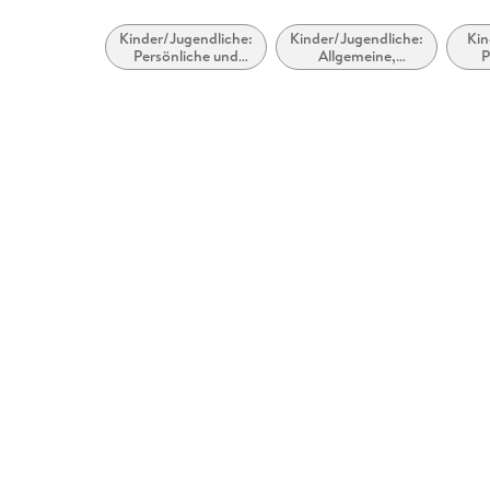
Kinder/Jugendliche:
Kinder/Jugendliche:
Kin
Persönliche und
Allgemeine,
P
soziale Themen:
moderne und
Mobbing und
zeitgenössische
The
Belästigung
Belletristik
/