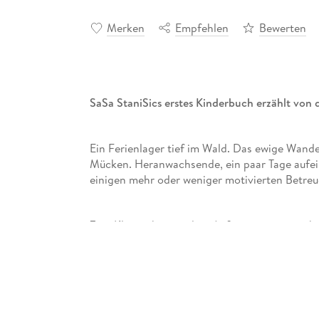
Merken
Empfehlen
Bewerten
SaSa StaniSics erstes Kinderbuch erzählt von
Ein Ferienlager tief im Wald. Das ewige Wande
Mücken. Heranwachsende, ein paar Tage aufein
einigen mehr oder weniger motivierten Betreue
Zwei Klassenkameraden, Außenseiter, versuch
auszuhalten. Einen der beiden, Jörg, trifft es h
andersiger
gemacht. Der andere beobachtet die 
werden. Als die Situation zu eskalieren droht,
Oder eine Aufforderung, sich dem Alptraum der 
und andere?