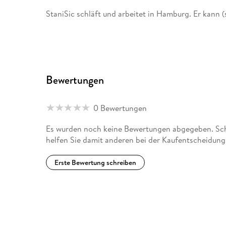
StaniSic schläft und arbeitet in Hamburg. Er kann (
Regina Kehn wurde 1962 in Hamburg geboren und st
Hamburg Illustration. Seit 1988 ist sie als freiberuf
Zeitschriften tätig und wurde für ihre Arbeit mehrfa
Bewertungen
Hamburg.
0 Bewertungen
Es wurden noch keine Bewertungen abgegeben. Schr
helfen Sie damit anderen bei der Kaufentscheidung
Erste Bewertung schreiben