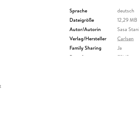
Sprache
deutsch
Dateigröße
12,29 MB
WOLF
ist ein meisterhaft beobachtender Kind
Anderssein und Ausgrenzung ist.
Autor/Autorin
Sasa Stani
Verlag/Hersteller
Carlsen
Family Sharing
Ja
Dateiformat
EPUB
thematisiert
Mobbing unter Jugendlichen
ein Buch über Freundschaft, Empathie und 
t
grandios erzählt vom vielfach preisgekrönt
SaSa StaniSic