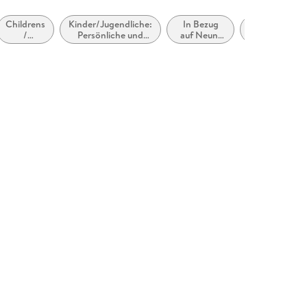
h als Fixed Format verfügbar und eignet sich deshalb
Childrens
Kinder/Jugendliche:
In Bezug
empfohlenes
/
Persönliche und
auf Neun-
Alter: ab ca.
Teenage
soziale Themen:
bis
11 Jahre
personal
Identität /
Zwölfjährige
and
Zugehörigkeit
social
topics:
Growing
up /
coming
of age