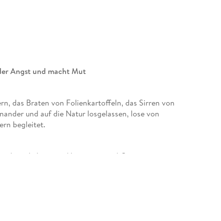
 der Angst und macht Mut
rn, das Braten von Folienkartoffeln, das Sirren von
ander und auf die Natur losgelassen, lose von
rn begleitet.
en die unliebsamen Aktivitäten und Gruppenzwänge
art - er wird unter Druck gesetzt, erniedrigt, wird
Übergriffe bloß, aus Angst, selbst Opfer zu
 taucht auch noch der Wolf auf. Ein Alptraum bloß?
Wirklichkeit zu stellen und mutig zu sein: für sich