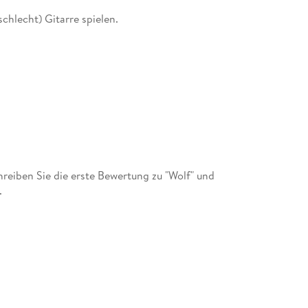
schlecht) Gitarre spielen.
udierte an der Fachhochschule für Gestaltung in
liche Illustratorin für verschiedene Verlage und
ch ausgezeichnet. Sie lebt mit ihrer Familie in
eiben Sie die erste Bewertung zu "Wolf" und
.