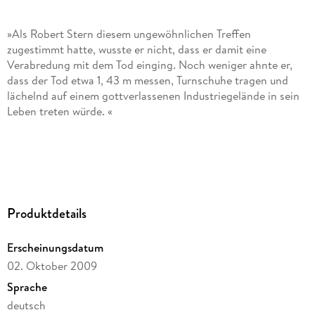
»Als Robert Stern diesem ungewöhnlichen Treffen
zugestimmt hatte, wusste er nicht, dass er damit eine
Verabredung mit dem Tod einging. Noch weniger ahnte er,
dass der Tod etwa 1, 43 m messen, Turnschuhe tragen und
lächelnd auf einem gottverlassenen Industriegelände in sein
Leben treten würde. «
Fitzeks neuer Psychothriller - mit einem unmöglichen
Serienmörder?
Produktdetails
Strafverteidiger Robert Stern ist wie vor den Kopf
Erscheinungsdatum
geschlagen, als er sieht, wer der geheimnisvolle Mandant ist,
mit dem er sich auf einem abgelegenen und
02. Oktober 2009
heruntergekommenen Industriegelände treffen soll: Simon,
Sprache
ein zehnjähriger Junge, zerbrechlich, todkrank - und fest
deutsch
überzeugt, in einem früheren Leben ein Mörder gewesen zu