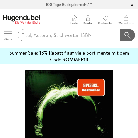
100 Tage Rückgaberecht***
Abholung in über 100 Filialen
Filiale
Konto
Merkzettel
Warenkorb
Hugendubel
Menu
Summer Sale:
13% Rabatt
auf viele Sortimente mit dem
12
mehr
Code
SOMMER13
erfahren