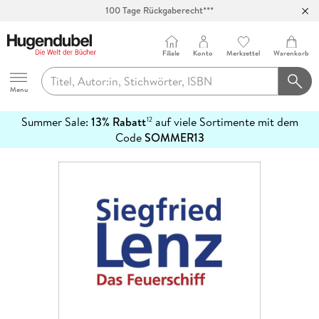
100 Tage Rückgaberecht***
Abholung in über 100 Filialen
Filiale
Konto
Merkzettel
Warenkorb
Hugendubel
Menu
Summer Sale:
13% Rabatt
auf viele Sortimente mit dem
12
mehr
Code
SOMMER13
erfahren