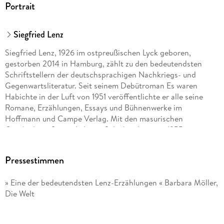
Portrait
Siegfried Lenz
Siegfried Lenz, 1926 im ostpreußischen Lyck geboren,
gestorben 2014 in Hamburg, zählt zu den bedeutendsten
Schriftstellern der deutschsprachigen Nachkriegs- und
Gegenwartsliteratur. Seit seinem Debütroman Es waren
Habichte in der Luft von 1951 veröffentlichte er alle seine
Romane, Erzählungen, Essays und Bühnenwerke im
Hoffmann und Campe Verlag. Mit den masurischen
Geschichten So zärtlich war Suleyken hatte er 1955 seinen
ersten großen Erfolg, Sein Werk ist geprägt von der
Auseinandersetzung mit gesellschaftskritischen Problemen
Pressestimmen
(z. B. Der Mann im Strom, 1957, oder Brot und Spiele, 1959)
und mit dem Nationalsozialismus bzw. seiner Aufarbeitung.
» Eine der bedeutendsten Lenz-Erzählungen « Barbara Möller,
Zu Lenz' größtem Erfolg wurde der 1968 erschienene Roman
Die Welt
Deutschstunde. Bis heute ist die Geschichte eines Polizisten,
der im Nationalsozialismus das Malverbot seines Freundes
überwacht, eine bestechende Entlarvung eines pervertierten