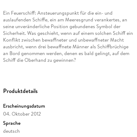
Ein Feuerschiff: Ansteuerungspunkt für die ein- und
auslaufenden Schiffe, ein am Meeresgrund verankertes, an
seine unveränderliche Position gebundenes Symbol der
Sicherheit. Was geschieht, wenn auf einem solchen Schiff ein
Konflikt zwischen bewaffneter und unbewaffneter Macht
ausbricht, wenn drei bewaffnete Männer als Schiffbrüchige
an Bord genommen werden, denen es bald gelingt, auf dem
Schiff die Oberhand zu gewinnen?
Diese E-Book-Ausgabe von "Das Feuerschiff" wird durch
zusätzliches Material zu Leben und Werk Siegfried Lenz'
Produktdetails
ergänzt.
Erscheinungsdatum
04. Oktober 2012
Sprache
Inhaltsverzeichnis
deutsch
Cover