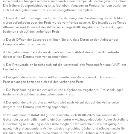
einschränken. Mängelexemplare sind durch einen Stempel als solche gekennzeichnet.
Die frühere Buchpreisbindung ist aufgehoben. Angaben zu Preissenkungen beziehen
sich auf den gebundenen Preis eines mangelfreien Exemplars.
Diese Artikel unterliegen nicht der Preisbindung, die Preisbindung dieser Artikel
2
wurde aufgehoben oder der Preis wurde vom Verlag gesenkt. Die jeweils zutreffende
Alternative wird Ihnen auf der Artikelseite dargestellt. Angaben zu Preissenkungen
beziehen sich auf den vorherigen Preis.
Durch Öffnen der Leseprobe willigen Sie ein, dass Daten an den Anbieter der
3
Leseprobe übermittelt werden.
Der gebundene Preis dieses Artikels wird nach Ablauf des auf der Artikelseite
4
dargestellten Datums vom Verlag angehoben.
Der Preisvergleich bezieht sich auf die unverbindliche Preisempfehlung (UVP) des
5
Herstellers.
Der gebundene Preis dieses Artikels wurde vom Verlag gesenkt. Angaben zu
6
Preissenkungen beziehen sich auf den vorherigen Preis.
Die Preisbindung dieses Artikels wurde aufgehoben. Angaben zu Preissenkungen
7
beziehen sich auf den letzten gebundenen Preis.
Der gebundene Preis dieses Artikels wird nach Ablauf des auf der Artikelseite
8
dargestellten Datums vom Verlag angehoben.
Ihr Gutschein SOMMER13 gilt bis einschließlich 10.08.2026. Sie können den
12
Gutschein ausschließlich online einlösen unter www.hugendubel.de. Keine Bestellung
zur Abholung mit Zahlung in der Filiale möglich. Der Gutschein ist nicht gültig für
gesetzlich preisgebundene Artikel (deutschsprachige Bücher und eBooks) sowie für
preisgebundene Kalender, tolino shine (4016621130466), tolino select und das