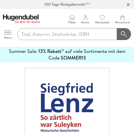
100 Tage Rückgaberecht***
Abholung in über 100 Filialen
Filiale
Konto
Merkzettel
Warenkorb
Hugendubel
Menu
Summer Sale:
13% Rabatt
auf viele Sortimente mit dem
12
mehr
Code
SOMMER13
erfahren