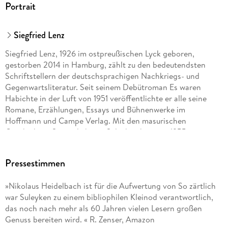
Portrait
Siegfried Lenz
Siegfried Lenz, 1926 im ostpreußischen Lyck geboren,
gestorben 2014 in Hamburg, zählt zu den bedeutendsten
Schriftstellern der deutschsprachigen Nachkriegs- und
Gegenwartsliteratur. Seit seinem Debütroman Es waren
Habichte in der Luft von 1951 veröffentlichte er alle seine
Romane, Erzählungen, Essays und Bühnenwerke im
Hoffmann und Campe Verlag. Mit den masurischen
Geschichten So zärtlich war Suleyken hatte er 1955 seinen
ersten großen Erfolg, Sein Werk ist geprägt von der
Auseinandersetzung mit gesellschaftskritischen Problemen
Pressestimmen
(z. B. Der Mann im Strom, 1957, oder Brot und Spiele, 1959)
und mit dem Nationalsozialismus bzw. seiner Aufarbeitung.
»Nikolaus Heidelbach ist für die Aufwertung von So zärtlich
Zu Lenz' größtem Erfolg wurde der 1968 erschienene Roman
war Suleyken zu einem bibliophilen Kleinod verantwortlich,
Deutschstunde. Bis heute ist die Geschichte eines Polizisten,
das noch nach mehr als 60 Jahren vielen Lesern großen
der im Nationalsozialismus das Malverbot seines Freundes
Genuss bereiten wird. « R. Zenser, Amazon
überwacht, eine bestechende Entlarvung eines pervertierten