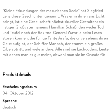
"Kleine Erkundungen der masurischen Seele" hat Siegfried
Lenz diese Geschichten genannt. Was er in ihnen ans Licht
bringt, ist eine Gesellschaft höchst skurriler Gestalten: ein
listiger Großvater namens Hamilkar Schaß, den weder Tod
und Teufel noch der Rokitno-General Wawrila beim Lesen
stören können, die füllige Tante Arafa, die unversehens ihren
Geist aufgibt, der Schiffer Manoah, der stumm ein großes
Erbe abtritt, und viele andere. Alle sind sie Lachudders: Leute,
mit denen man es gut meint, obwohl man sie im Grunde für
Schlingel hält. Ihre Sprache, umständlich, verschlagen und
hintergründig, ist zugleich so bunt wie der Markt von Oletzko
und so festgefügt wie ein Bauernhaus in Suleyken.
Produktdetails
Erscheinungsdatum
Diese E-Book-Ausgabe von "So zärtlich war Suleyken" wird
04. Oktober 2012
durch zusätzliches Material zu Leben und Werk Siegfried
Lenz' ergänzt.
Sprache
deutsch