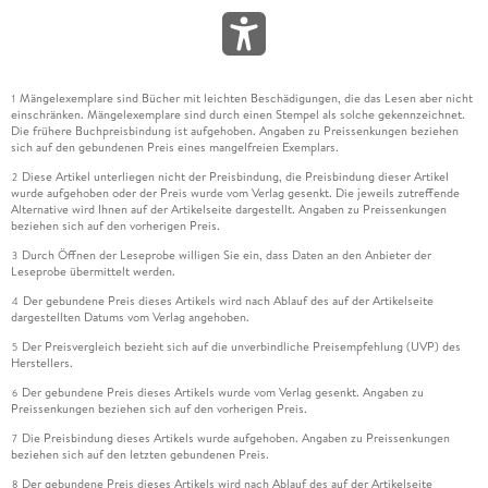
Mängelexemplare sind Bücher mit leichten Beschädigungen, die das Lesen aber nicht
1
einschränken. Mängelexemplare sind durch einen Stempel als solche gekennzeichnet.
Die frühere Buchpreisbindung ist aufgehoben. Angaben zu Preissenkungen beziehen
sich auf den gebundenen Preis eines mangelfreien Exemplars.
Diese Artikel unterliegen nicht der Preisbindung, die Preisbindung dieser Artikel
2
wurde aufgehoben oder der Preis wurde vom Verlag gesenkt. Die jeweils zutreffende
Alternative wird Ihnen auf der Artikelseite dargestellt. Angaben zu Preissenkungen
beziehen sich auf den vorherigen Preis.
Durch Öffnen der Leseprobe willigen Sie ein, dass Daten an den Anbieter der
3
Leseprobe übermittelt werden.
Der gebundene Preis dieses Artikels wird nach Ablauf des auf der Artikelseite
4
dargestellten Datums vom Verlag angehoben.
Der Preisvergleich bezieht sich auf die unverbindliche Preisempfehlung (UVP) des
5
Herstellers.
Der gebundene Preis dieses Artikels wurde vom Verlag gesenkt. Angaben zu
6
Preissenkungen beziehen sich auf den vorherigen Preis.
Die Preisbindung dieses Artikels wurde aufgehoben. Angaben zu Preissenkungen
7
beziehen sich auf den letzten gebundenen Preis.
Der gebundene Preis dieses Artikels wird nach Ablauf des auf der Artikelseite
8