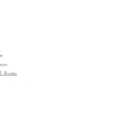
re
son
E-Books
rzeichen versehen
607708