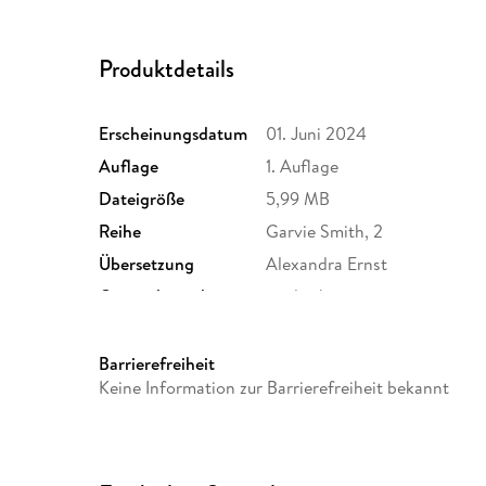
Produktdetails
Erscheinungsdatum
01. Juni 2024
Auflage
1. Auflage
Dateigröße
5,99 MB
Reihe
Garvie Smith, 2
Übersetzung
Alexandra Ernst
Originalsprache
englisch
Family Sharing
Ja
Dateiformat
EPUB
Barrierefreiheit
Keine Information zur Barrierefreiheit bekannt