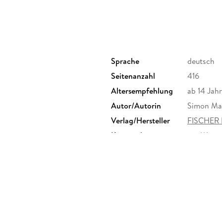
Sprache
deutsch
Seitenanzahl
416
Altersempfehlung
ab 14 Jah
Autor/Autorin
Simon Ma
Verlag/Hersteller
FISCHER 
Kopierschutz
mit Wasse
Produktart
EBOOK
ISBN
9783733