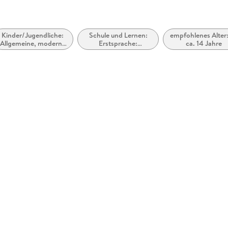
Kinder/Jugendliche:
Schule und Lernen:
empfohlenes Alter:
Allgemeine, moderne
Erstsprache:
ca. 14 Jahre
und zeitgenössische
(Differenziertes)
Belletristik
Lesen lernen