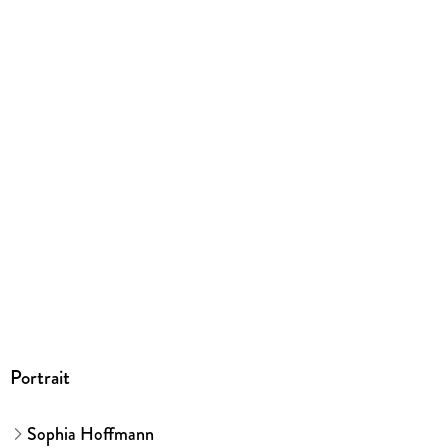
EPUB
ISBN
9783841903365
Portrait
Sophia Hoffmann