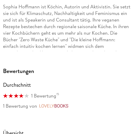
Sophia Hoffmann ist Köchin, Autorin und Aktivistin. Sie setzt
sie sich für Klimaschutz, Nachhaltigkeit und Feminismus ein
und ist als Speakerin und Consultant tätig. Ihre veganen
Rezepte bestechen durch regionale saisonale Küche. In ihren
vier Kochbüchern geht es um mehr als nur Kochen. Die
Bücher "Zero Waste Küche" und "Die kleine Hoffmann:
einfach intuitiv kochen lernen" widmen sich dem
wertschätzenden Umgang mit Lebensmitteln und wurden mit
der Silbermedaille der Gastronomischen Akademie
Deutschlands ausgezeichnet. Seit kurzem betreibt Sophia
Bewertungen
zusammen mit Nina Petersen in Berlin das Restaurant
HAPPA, dort gibt es veganen Mittagstisch und Dinner
Durchschnitt
Events.
15
1 Bewertung
1 Bewertung
von
LovelyBooks
Übersicht