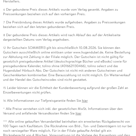
Herstellers.
Der gebundene Preis dieses Artikels wurde vom Verlag gesenkt. Angaben zu
6
Preissenkungen beziehen sich auf den vorherigen Preis.
Die Preisbindung dieses Artikels wurde aufgehoben. Angaben zu Preissenkungen
7
beziehen sich auf den letzten gebundenen Preis.
Der gebundene Preis dieses Artikels wird nach Ablauf des auf der Artikelseite
8
dargestellten Datums vom Verlag angehoben.
Ihr Gutschein SOMMER13 gilt bis einschließlich 10.08.2026. Sie können den
12
Gutschein ausschließlich online einlösen unter www.hugendubel.de. Keine Bestellung
zur Abholung mit Zahlung in der Filiale möglich. Der Gutschein ist nicht gültig für
gesetzlich preisgebundene Artikel (deutschsprachige Bücher und eBooks) sowie für
preisgebundene Kalender, tolino shine (4016621130466), tolino select und das
Hugendubel Hörbuch Abo. Der Gutschein ist nicht mit anderen Gutscheinen und
Geschenkkarten kombinierbar. Eine Barauszahlung ist nicht möglich. Ein Weiterverkauf
und der Handel des Gutscheincodes sind nicht gestattet.
Leider können wir die Echtheit der Kundenbewertung aufgrund der großen Zahl an
15
Einzelbewertungen nicht prüfen.
Alle Informationen zur Tiefpreisgarantie finden Sie
hier
16
Alle Preise verstehen sich inkl. der gesetzlichen MwSt. Informationen über den
*
Versand und anfallende Versandkosten finden Sie
hier
Alle online gekauften Versandartikel beinhalten ein erweitertes Rückgaberecht von
***
100 Tagen nach Kaufdatum. Die Rücknahme von Bild-, Ton- und Datenträgern ist nur bei
noch versiegelter Ware möglich. Für in der Filiale gekaufte Artikel gilt ein
Rückgaberecht von 4 Wochen. Voraussetzung ist die Vorlage des Kassenbons und dass