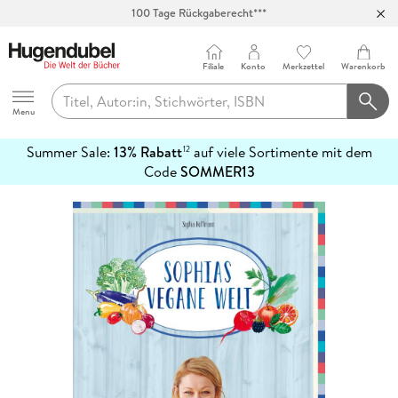
100 Tage Rückgaberecht***
Abholung in über 100 Filialen
Filiale
Konto
Merkzettel
Warenkorb
Hugendubel
Menu
Summer Sale:
13% Rabatt
auf viele Sortimente mit dem
12
mehr
Code
SOMMER13
erfahren