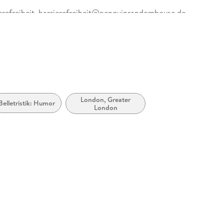
erefreiheit, barrierefreiheit@penguinrandomhouse.de
London, Greater
Belletristik: Humor
London