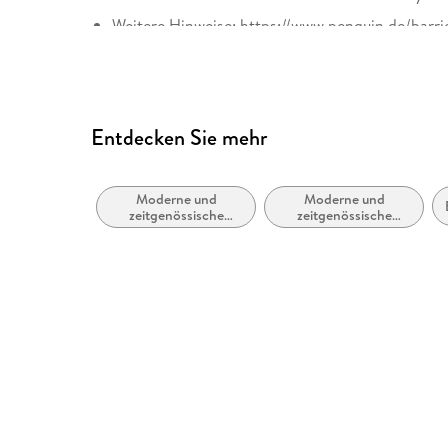
Weitere Hinweise: https://www.penguin.de/barri
Entdecken Sie mehr
Moderne und
Moderne und
zeitgenössische
zeitgenössische
Liebesromane
Belletristik: allgemein
und literarisch