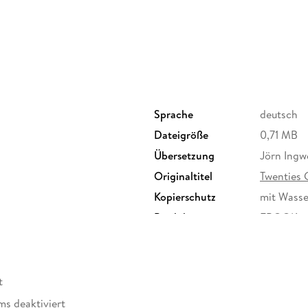
Sprache
deutsch
Dateigröße
0,71 MB
Übersetzung
Jörn Ingw
Originaltitel
Twenties G
Kopierschutz
mit Wasse
Produktart
EBOOK
ISBN
9783641
t
ms deaktiviert