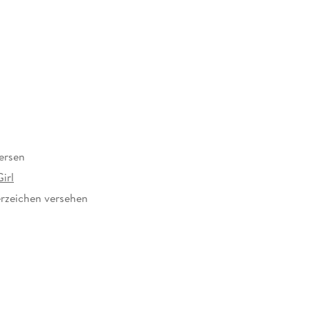
ersen
irl
rzeichen versehen
069834