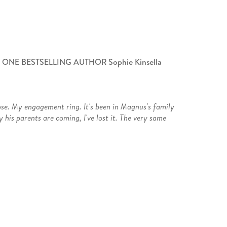
R ONE BESTSELLING AUTHOR Sophie Kinsella
lose. My engagement ring. It's been in Magnus's family
his parents are coming, I've lost it. The very same
nd Poppy's life has gone into meltdown. Not only
anic that followed, she's lost her phone too. When
 it was meant to be . . . Finders Keepers!
n Sam Roxton, doesn't agree. He wants his phone