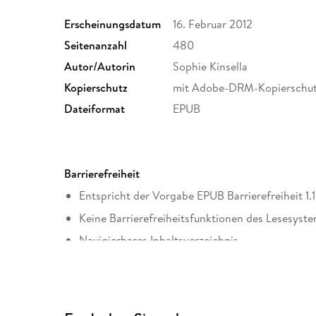
Erscheinungsdatum
16. Februar 2012
Seitenanzahl
480
Autor/Autorin
Sophie Kinsella
Kopierschutz
mit Adobe-DRM-Kopierschu
Dateiformat
EPUB
Barrierefreiheit
Entspricht der Vorgabe EPUB Barrierefreiheit 1.1
Keine Barrierefreiheitsfunktionen des Lesesyste
Navigierbares Inhaltsverzeichnis
Logische Lesereihenfolge eingehalten
Seitenzahlen entsprechen der gedruckten Ausg
Sprachkennzeichnung vorhanden