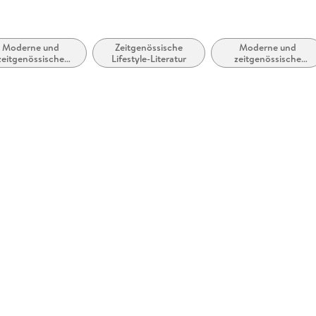
 dargestellt
Moderne und
Zeitgenössische
Moderne und
möglich
zeitgenössische
Lifestyle-Literatur
zeitgenössische
Liebesromane /
Belletristik: allgemein
Romance
und literarisch
rund
zugänglich
https://www.penguin.co.uk/accessibility, accessiblefilesrequest