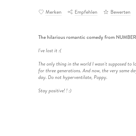
Merken
Empfehlen
Bewerten
The hilarious romantic comedy from NUMBE
I've lost it :(
The only thing in the world I wasn't supposed to 
for three generations. And now, the very same day 
day. Do not hyperventilate, Poppy.
Stay positive! ! :)
A couple of glasses of bubbly with the girls a
has she lost her engagement ring, but in the p
she spots an abandoned phone in a bin it seems
Except the phone's owner, elusive businessma