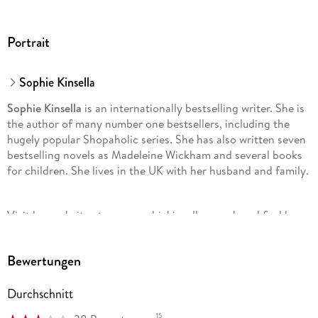
Portrait
Sophie Kinsella
Sophie Kinsella
is an internationally bestselling writer. She is
the author of many number one bestsellers, including the
hugely popular Shopaholic series. She has also written seven
bestselling novels as Madeleine Wickham and several books
for children. She lives in the UK with her husband and family.
Visit her website at www. sophiekinsella. co. uk and find her
on Facebook at www. facebook. com/SophieKinsellaOfficial.
You can also follow her on Twitter @KinsellaSophie and
Bewertungen
Instagram @sophiekinsellawriter.
Durchschnitt
15