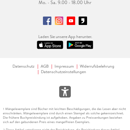
Mo. - Sa. 9.00 - 18.00 Uhr
Laden Sie unsere App herunter.
Datenschutz
AGB
Impressum
Widerrufsbelehrung
Datenschutzeinstellungen
Mängelexemplare sind Bücher mit leichten Beschädigungen, die das Lesen aber nicht
1
einschränken. Mängelexemplare sind durch einen Stempel als solche gekennzeichnet.
Die frühere Buchpreisbindung ist aufgehoben. Angaben zu Preissenkungen beziehen
sich auf den gebundenen Preis eines mangelfreien Exemplars.
Diese Artikel unterliegen nicht der Preisbindung, die Preisbindung dieser Artikel
2