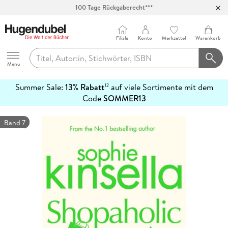
100 Tage Rückgaberecht***
Abholung in über 100 Filialen
Filiale
Konto
Merkzettel
Warenkorb
Hugendubel
Menu
Summer Sale:
13% Rabatt
auf viele Sortimente mit dem
12
mehr
Code
SOMMER13
erfahren
Band 7