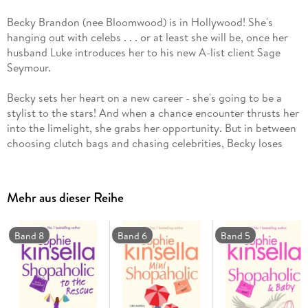
Becky Brandon (nee Bloomwood) is in Hollywood! She's
hanging out with celebs . . . or at least she will be, once her
husband Luke introduces her to his new A-list client Sage
Seymour.
Becky sets her heart on a new career - she's going to be a
stylist to the stars! And when a chance encounter thrusts her
into the limelight, she grabs her opportunity. But in between
choosing clutch bags and chasing celebrities, Becky loses
touch with her family and her best friend . . .
Caught up in the whirlwind of Tinseltown, has Becky gone
Mehr aus dieser Reihe
too far this time?
Everybody loves Sophie Kinsella:
Band 8
Band 6
Band 5
"I almost cried with laughter"
Daily Mail
"Hilarious . . . you'll laugh and gasp on every page"
Jenny
Colgan
"Properly mood-altering . . . funny, fast and farcical. I loved