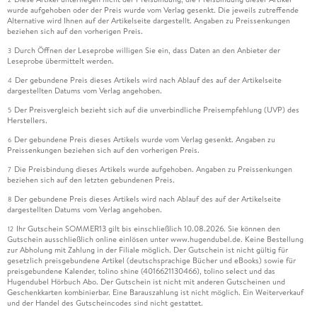
wurde aufgehoben oder der Preis wurde vom Verlag gesenkt. Die jeweils zutreffende
Alternative wird Ihnen auf der Artikelseite dargestellt. Angaben zu Preissenkungen
beziehen sich auf den vorherigen Preis.
Durch Öffnen der Leseprobe willigen Sie ein, dass Daten an den Anbieter der
3
Leseprobe übermittelt werden.
Der gebundene Preis dieses Artikels wird nach Ablauf des auf der Artikelseite
4
dargestellten Datums vom Verlag angehoben.
Der Preisvergleich bezieht sich auf die unverbindliche Preisempfehlung (UVP) des
5
Herstellers.
Der gebundene Preis dieses Artikels wurde vom Verlag gesenkt. Angaben zu
6
Preissenkungen beziehen sich auf den vorherigen Preis.
Die Preisbindung dieses Artikels wurde aufgehoben. Angaben zu Preissenkungen
7
beziehen sich auf den letzten gebundenen Preis.
Der gebundene Preis dieses Artikels wird nach Ablauf des auf der Artikelseite
8
dargestellten Datums vom Verlag angehoben.
Ihr Gutschein SOMMER13 gilt bis einschließlich 10.08.2026. Sie können den
12
Gutschein ausschließlich online einlösen unter www.hugendubel.de. Keine Bestellung
zur Abholung mit Zahlung in der Filiale möglich. Der Gutschein ist nicht gültig für
gesetzlich preisgebundene Artikel (deutschsprachige Bücher und eBooks) sowie für
preisgebundene Kalender, tolino shine (4016621130466), tolino select und das
Hugendubel Hörbuch Abo. Der Gutschein ist nicht mit anderen Gutscheinen und
Geschenkkarten kombinierbar. Eine Barauszahlung ist nicht möglich. Ein Weiterverkauf
und der Handel des Gutscheincodes sind nicht gestattet.