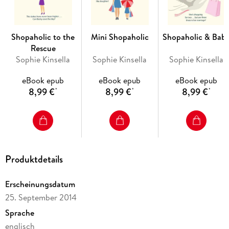
it"
Jojo Moyes
"A superb tale. Five stars!"
Heat
Shopaholic to the
Mini Shopaholic
Shopaholic & Bab
OUT NOW
the new
Sunday Times
bestseller from Sophie
Rescue
Kinsella:
CHRISTMAS SHOPAHOLIC
Sophie Kinsella
Sophie Kinsella
Sophie Kinsella
ALSO AVAILABLE
the irresistible new stand-alone novel:
eBook epub
eBook epub
eBook epub
LOVE YOUR LIFE
8,99 €
8,99 €
8,99 €
*
*
*
Produktdetails
Erscheinungsdatum
25. September 2014
Sprache
englisch