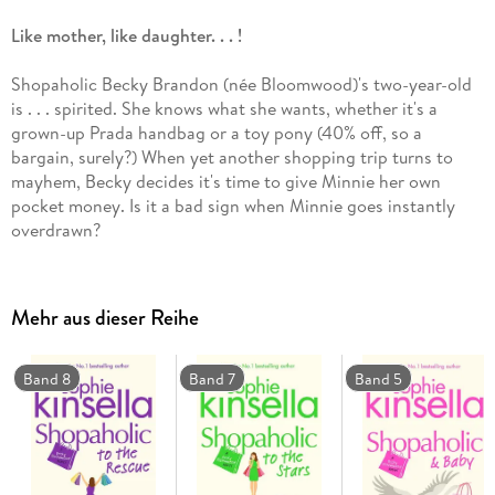
Like mother, like daughter. . . !
Shopaholic Becky Brandon (née Bloomwood)'s two-year-old
is . . . spirited. She knows what she wants, whether it's a
grown-up Prada handbag or a toy pony (40% off, so a
bargain, surely?) When yet another shopping trip turns to
mayhem, Becky decides it's time to give Minnie her own
pocket money. Is it a bad sign when Minnie goes instantly
overdrawn?
Minnie isn't the only one in financial crisis. As the Bank of
London collapses, people are having to Cut Back. Everyone
Mehr aus dieser Reihe
needs cheering up, so what better way to do it than to throw
a fabulous surprise party? A thrifty party, of course. Except
economising and keeping a secret have never been Becky's
Band 8
Band 7
Band 5
strong points . . .
Everybody loves Sophie Kinsella:
"I almost cried with laughter"
Daily Mail