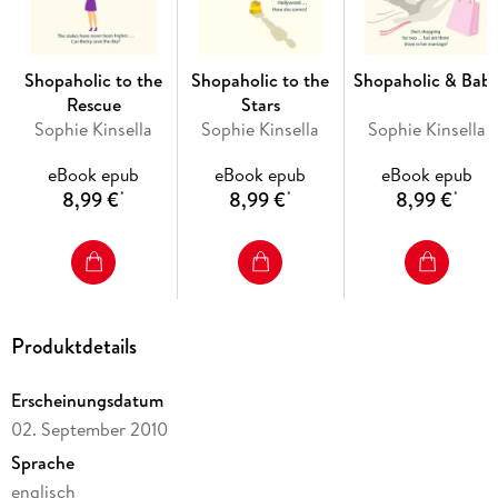
"Hilarious . . . you'll laugh and gasp on every page"
Jenny
Colgan
"Properly mood-altering . . . funny, fast and farcical. I loved
it"
Jojo Moyes
Shopaholic to the
Shopaholic to the
Shopaholic & Bab
"A superb tale. Five stars!"
Heat
Rescue
Stars
Sophie Kinsella
Sophie Kinsella
Sophie Kinsella
OUT NOW
the new
Sunday Times
bestseller from Sophie
Kinsella:
CHRISTMAS SHOPAHOLIC
eBook epub
eBook epub
eBook epub
8,99 €
8,99 €
8,99 €
*
*
*
ALSO AVAILABLE
the irresistible new stand-alone novel:
LOVE YOUR LIFE
Produktdetails
Erscheinungsdatum
02. September 2010
Sprache
englisch