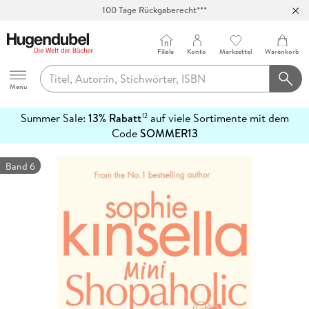
100 Tage Rückgaberecht***
Abholung in über 100 Filialen
Filiale
Konto
Merkzettel
Warenkorb
Hugendubel
Menu
Summer Sale:
13% Rabatt
auf viele Sortimente mit dem
12
mehr
Code
SOMMER13
erfahren
Band 6