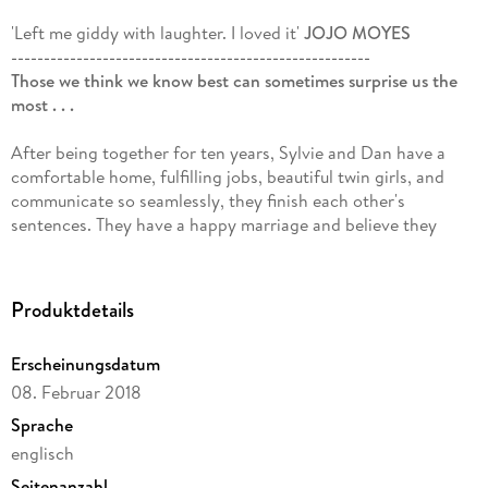
'Left me giddy with laughter. I loved it'
JOJO MOYES
-------------------------------------------------------
Those we think we know best can sometimes surprise us the
most . . .
After being together for ten years, Sylvie and Dan have a
comfortable home, fulfilling jobs, beautiful twin girls, and
communicate so seamlessly, they finish each other's
sentences. They have a happy marriage and believe they
know everything there is to know about each other. Until it's
casually mentioned to them that they could be together for
another
sixty-eight years
. . . and panic sets in.
Produktdetails
They quickly decide to create little surprises for each other,
Erscheinungsdatum
to keep their relationship fresh and fun. But in their pursuit
08. Februar 2018
of Project Surprise Me - anything from unexpected gifts to
restaurant dates to photo shoots - mishaps arise with
Sprache
disastrous and comical results.
englisch
Seitenanzahl
Gradually, the surprises turn to shocking discoveries. And