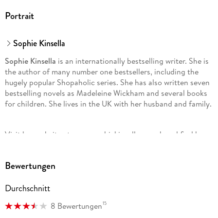
Portrait
Sophie Kinsella
Sophie Kinsella
is an internationally bestselling writer. She is
the author of many number one bestsellers, including the
hugely popular Shopaholic series. She has also written seven
bestselling novels as Madeleine Wickham and several books
for children. She lives in the UK with her husband and family.
Visit her website at www. sophiekinsella. co. uk and find her
on Facebook at www. facebook. com/SophieKinsellaOfficial.
You can also follow her on Twitter @KinsellaSophie and
Bewertungen
Instagram @sophiekinsellawriter.
Durchschnitt
15
8 Bewertungen