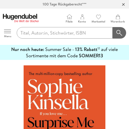
100 Tage Rückgaberecht***
Abholung in über 100 Filialen
Filiale
Konto
Merkzettel
Warenkorb
Hugendubel
Menu
Nur noch heute:
Summer Sale -
13% Rabatt
auf viele
12
mehr
Sortimente mit dem Code
SOMMER13
erfahren