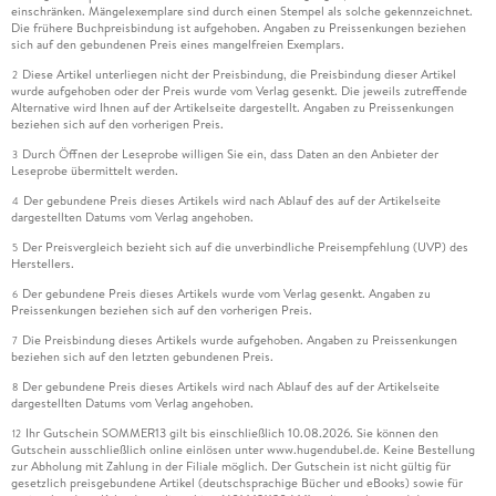
einschränken. Mängelexemplare sind durch einen Stempel als solche gekennzeichnet.
Die frühere Buchpreisbindung ist aufgehoben. Angaben zu Preissenkungen beziehen
sich auf den gebundenen Preis eines mangelfreien Exemplars.
Diese Artikel unterliegen nicht der Preisbindung, die Preisbindung dieser Artikel
2
wurde aufgehoben oder der Preis wurde vom Verlag gesenkt. Die jeweils zutreffende
Alternative wird Ihnen auf der Artikelseite dargestellt. Angaben zu Preissenkungen
beziehen sich auf den vorherigen Preis.
Durch Öffnen der Leseprobe willigen Sie ein, dass Daten an den Anbieter der
3
Leseprobe übermittelt werden.
Der gebundene Preis dieses Artikels wird nach Ablauf des auf der Artikelseite
4
dargestellten Datums vom Verlag angehoben.
Der Preisvergleich bezieht sich auf die unverbindliche Preisempfehlung (UVP) des
5
Herstellers.
Der gebundene Preis dieses Artikels wurde vom Verlag gesenkt. Angaben zu
6
Preissenkungen beziehen sich auf den vorherigen Preis.
Die Preisbindung dieses Artikels wurde aufgehoben. Angaben zu Preissenkungen
7
beziehen sich auf den letzten gebundenen Preis.
Der gebundene Preis dieses Artikels wird nach Ablauf des auf der Artikelseite
8
dargestellten Datums vom Verlag angehoben.
Ihr Gutschein SOMMER13 gilt bis einschließlich 10.08.2026. Sie können den
12
Gutschein ausschließlich online einlösen unter www.hugendubel.de. Keine Bestellung
zur Abholung mit Zahlung in der Filiale möglich. Der Gutschein ist nicht gültig für
gesetzlich preisgebundene Artikel (deutschsprachige Bücher und eBooks) sowie für