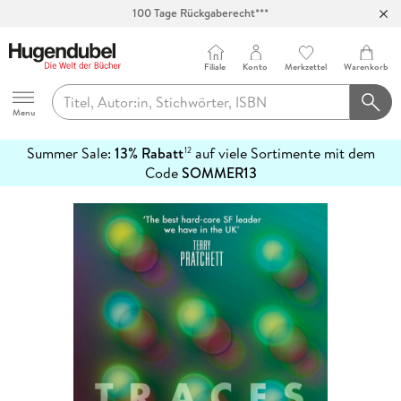
100 Tage Rückgaberecht***
Abholung in über 100 Filialen
Filiale
Konto
Merkzettel
Warenkorb
Hugendubel
Menu
Summer Sale:
13% Rabatt
auf viele Sortimente mit dem
12
mehr
Code
SOMMER13
erfahren