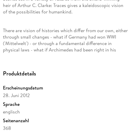
heir of Arthur C. Clarke: Traces gives a kaleidoscopic vision
of the possibilities for humankind.
There are vision of histories which differ from our own, either
through small changes - what if Germany had won WWI
('Mittelwelt') - or through a fundamental difference in
physical laws - what if Archimedes had been right in his
clockwork-like cosmological vision ('No Longer Touch the
Earth').
Produktdetails
There are visions of futures in which people struggle to
Erscheinungsdatum
survive in a variety of bizarre environments ('Downstream',
'The Blood of Angels'), or, weakened and powerless, inhabit
28. Juni 2012
the end of worlds ('Inherit the Earth', 'George and the
Sprache
Comet').
englisch
Seitenanzahl
There are explorations of astonishing events of our own
368