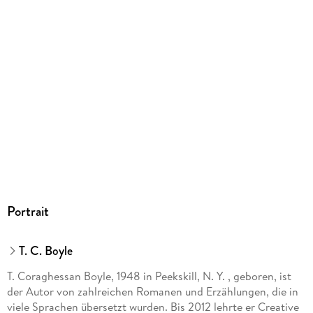
Dateiformat
EPUB
ISBN
9783446239487
Portrait
T. C. Boyle
T. Coraghessan Boyle, 1948 in Peekskill, N. Y. , geboren, ist
der Autor von zahlreichen Romanen und Erzählungen, die in
viele Sprachen übersetzt wurden. Bis 2012 lehrte er Creative