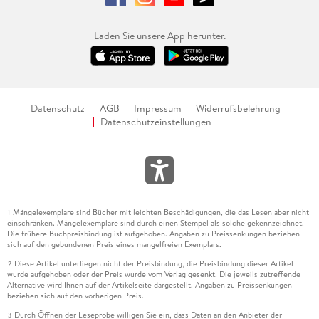
Laden Sie unsere App herunter.
Datenschutz
AGB
Impressum
Widerrufsbelehrung
Datenschutzeinstellungen
Mängelexemplare sind Bücher mit leichten Beschädigungen, die das Lesen aber nicht
1
einschränken. Mängelexemplare sind durch einen Stempel als solche gekennzeichnet.
Die frühere Buchpreisbindung ist aufgehoben. Angaben zu Preissenkungen beziehen
sich auf den gebundenen Preis eines mangelfreien Exemplars.
Diese Artikel unterliegen nicht der Preisbindung, die Preisbindung dieser Artikel
2
wurde aufgehoben oder der Preis wurde vom Verlag gesenkt. Die jeweils zutreffende
Alternative wird Ihnen auf der Artikelseite dargestellt. Angaben zu Preissenkungen
beziehen sich auf den vorherigen Preis.
Durch Öffnen der Leseprobe willigen Sie ein, dass Daten an den Anbieter der
3