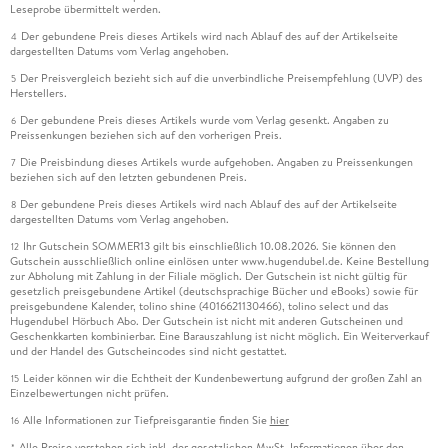
Leseprobe übermittelt werden.
Der gebundene Preis dieses Artikels wird nach Ablauf des auf der Artikelseite
4
dargestellten Datums vom Verlag angehoben.
Der Preisvergleich bezieht sich auf die unverbindliche Preisempfehlung (UVP) des
5
Herstellers.
Der gebundene Preis dieses Artikels wurde vom Verlag gesenkt. Angaben zu
6
Preissenkungen beziehen sich auf den vorherigen Preis.
Die Preisbindung dieses Artikels wurde aufgehoben. Angaben zu Preissenkungen
7
beziehen sich auf den letzten gebundenen Preis.
Der gebundene Preis dieses Artikels wird nach Ablauf des auf der Artikelseite
8
dargestellten Datums vom Verlag angehoben.
Ihr Gutschein SOMMER13 gilt bis einschließlich 10.08.2026. Sie können den
12
Gutschein ausschließlich online einlösen unter www.hugendubel.de. Keine Bestellung
zur Abholung mit Zahlung in der Filiale möglich. Der Gutschein ist nicht gültig für
gesetzlich preisgebundene Artikel (deutschsprachige Bücher und eBooks) sowie für
preisgebundene Kalender, tolino shine (4016621130466), tolino select und das
Hugendubel Hörbuch Abo. Der Gutschein ist nicht mit anderen Gutscheinen und
Geschenkkarten kombinierbar. Eine Barauszahlung ist nicht möglich. Ein Weiterverkauf
und der Handel des Gutscheincodes sind nicht gestattet.
Leider können wir die Echtheit der Kundenbewertung aufgrund der großen Zahl an
15
Einzelbewertungen nicht prüfen.
Alle Informationen zur Tiefpreisgarantie finden Sie
hier
16
Alle Preise verstehen sich inkl. der gesetzlichen MwSt. Informationen über den
*