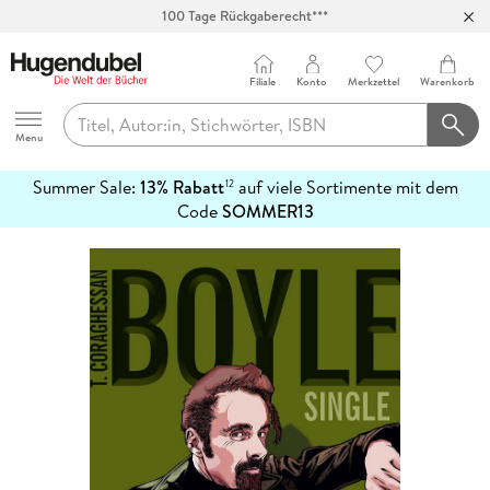
100 Tage Rückgaberecht***
Abholung in über 100 Filialen
Filiale
Konto
Merkzettel
Warenkorb
Hugendubel
Menu
Summer Sale:
13% Rabatt
auf viele Sortimente mit dem
12
mehr
Code
SOMMER13
erfahren