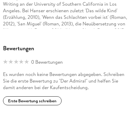
Writing an der University of Southern California in Los
Angeles. Bei Hanser erschienen zuletzt 'Das wilde Kind'
(Erzählung, 2010), 'Wenn das Schlachten vorbei ist' (Roman,
2012), 'San Miguel' (Roman, 2013), die Neuübersetzung von
'Wassermusik' (Roman, 2014), 'Hart auf hart' (Roman, 2015),
die Neuübersetzung von 'Grün ist die Hoffnung' (Roman,
2016), 'Die Terranauten' (Roman, 2017), 'Good Home' (Stories,
Bewertungen
2018), 'Das Licht' (Roman, 2019), 'Sind wir nicht Menschen'
(Stories, 2020), 'Sprich mit mir' (Roman, 2021) sowie 'Blue
0 Bewertungen
Skies' (Roman, 2023).
Es wurden noch keine Bewertungen abgegeben. Schreiben
Sie die erste Bewertung zu "Der Admiral" und helfen Sie
damit anderen bei der Kaufentscheidung.
Erste Bewertung schreiben