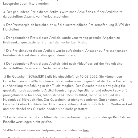
Leseprobe übermittelt werden.
Der gebundene Preis dieses Artikels wird nach Ablauf des auf der Artikelseite
4
dargestellten Datums vom Verlag angehoben.
Der Preisvergleich bezieht sich auf die unverbindliche Preisempfehlung (UVP) des
5
Herstellers.
Der gebundene Preis dieses Artikels wurde vom Verlag gesenkt. Angaben zu
6
Preissenkungen beziehen sich auf den vorherigen Preis.
Die Preisbindung dieses Artikels wurde aufgehoben. Angaben zu Preissenkungen
7
beziehen sich auf den letzten gebundenen Preis.
Der gebundene Preis dieses Artikels wird nach Ablauf des auf der Artikelseite
8
dargestellten Datums vom Verlag angehoben.
Ihr Gutschein SOMMER13 gilt bis einschließlich 10.08.2026. Sie können den
12
Gutschein ausschließlich online einlösen unter www.hugendubel.de. Keine Bestellung
zur Abholung mit Zahlung in der Filiale möglich. Der Gutschein ist nicht gültig für
gesetzlich preisgebundene Artikel (deutschsprachige Bücher und eBooks) sowie für
preisgebundene Kalender, tolino shine (4016621130466), tolino select und das
Hugendubel Hörbuch Abo. Der Gutschein ist nicht mit anderen Gutscheinen und
Geschenkkarten kombinierbar. Eine Barauszahlung ist nicht möglich. Ein Weiterverkauf
und der Handel des Gutscheincodes sind nicht gestattet.
Leider können wir die Echtheit der Kundenbewertung aufgrund der großen Zahl an
15
Einzelbewertungen nicht prüfen.
Alle Informationen zur Tiefpreisgarantie finden Sie
hier
16