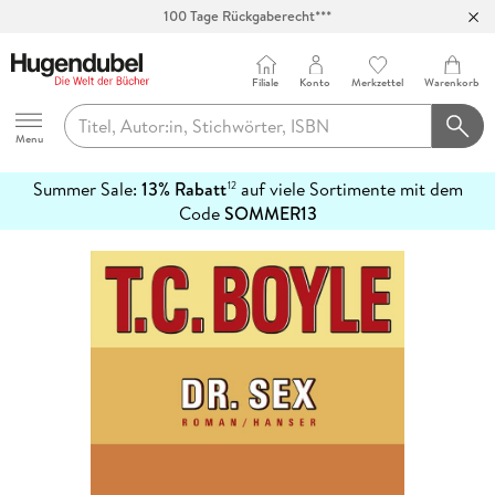
100 Tage Rückgaberecht***
Abholung in über 100 Filialen
Filiale
Konto
Merkzettel
Warenkorb
Hugendubel
Menu
Summer Sale:
13% Rabatt
auf viele Sortimente mit dem
12
mehr
Code
SOMMER13
erfahren