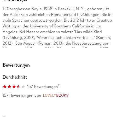
T. Coraghessan Boyle, 1948 in Peekskill, N. Y. , geboren, ist
der Autor von zahlreichen Romanen und Erzählungen, die in
viele Sprachen übersetzt wurden. Bis 2012 lehrte er Creative
Writing an der University of Southern California in Los
Angeles. Bei Hanser erschienen zuletzt 'Das wilde Kind'
(Erzählung, 2010), 'Wenn das Schlachten vorbei ist' (Roman,
2012), 'San Miguel' (Roman, 2013), die Neuübersetzung von
'Wassermusik' (Roman, 2014), 'Hart auf hart' (Roman, 2015),
die Neuübersetzung von 'Grün ist die Hoffnung' (Roman,
2016), 'Die Terranauten' (Roman, 2017), 'Good Home' (Stories,
Bewertungen
2018), 'Das Licht' (Roman, 2019), 'Sind wir nicht Menschen'
(Stories, 2020), 'Sprich mit mir' (Roman, 2021) sowie 'Blue
Durchschnitt
Skies' (Roman, 2023).
15
157 Bewertungen
157 Bewertungen
von
LovelyBooks