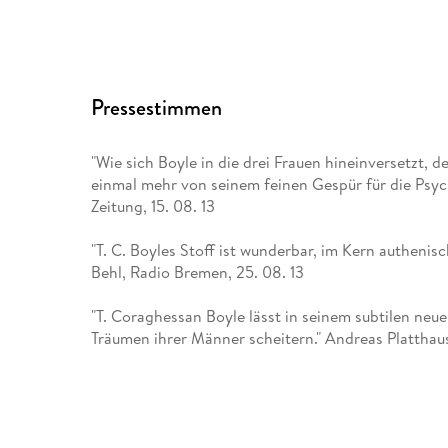
mit mir' (Roman, 2021) sowie 'Blue Skies' (Roman, 
Pressestimmen
"Wie sich Boyle in die drei Frauen hineinversetzt, d
einmal mehr von seinem feinen Gespür für die Psyc
Zeitung, 15. 08. 13
"T. C. Boyles Stoff ist wunderbar, im Kern authenisch
Behl, Radio Bremen, 25. 08. 13
"T. Coraghessan Boyle lässt in seinem subtilen neu
Träumen ihrer Männer scheitern." Andreas Platthaus
"Ein großartig subtil komponierter Roman." Andreas
08. 13