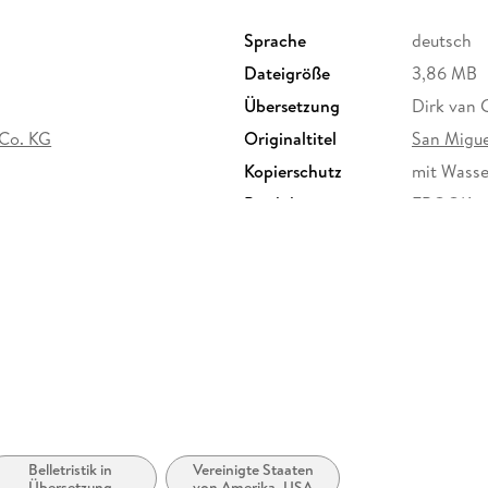
Sprache
deutsch
Dateigröße
3,86 MB
Übersetzung
Dirk van 
 Co. KG
Originaltitel
San Migue
Kopierschutz
mit Wasse
Produktart
EBOOK
ISBN
9783446
Belletristik in
Vereinigte Staaten
Übersetzung
von Amerika, USA