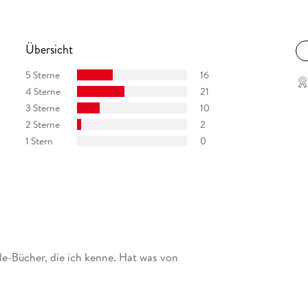
lerische Meisterschaft noch lange nicht verlernt
Übersicht
5 Sterne
16
4 Sterne
21
3 Sterne
10
2 Sterne
2
1 Stern
0
le-Bücher, die ich kenne. Hat was von