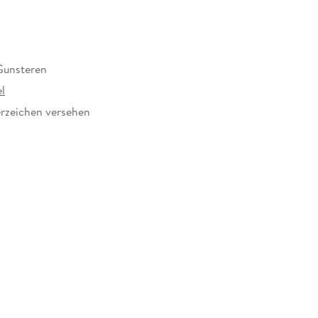
Gunsteren
l
rzeichen versehen
244252