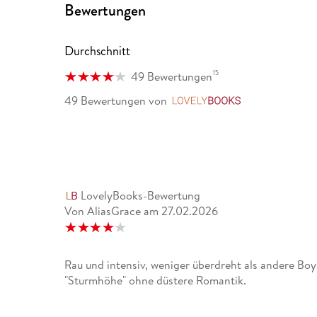
"T. C. Boyle hat bewiesen, dass er seine schriftstel
Bewertungen
hat." Irene Binal, Neue Zuercher Zeitung, 19. 01. 14
Durchschnitt
15
49 Bewertungen
49 Bewertungen
von
LovelyBooks
LovelyBooks-Bewertung
Von AliasGrace
am
27.02.2026
Rau und intensiv, weniger überdreht als andere Boy
"Sturmhöhe" ohne düstere Romantik.