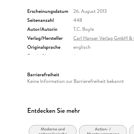
Erscheinungsdatum
26. August 2013
Seitenanzahl
448
Autor/Autorin
T.C. Boyle
Verlag/Hersteller
Carl Hanser Verlag GmbH &
Originalsprache
englisch
Family Sharing
Ja
Dateiformat
EPUB
Barrierefreiheit
Keine Information zur Barrierefreiheit bekannt
Entdecken Sie mehr
Moderne und
Action- /
zeitgenössische
Abenteuerromane