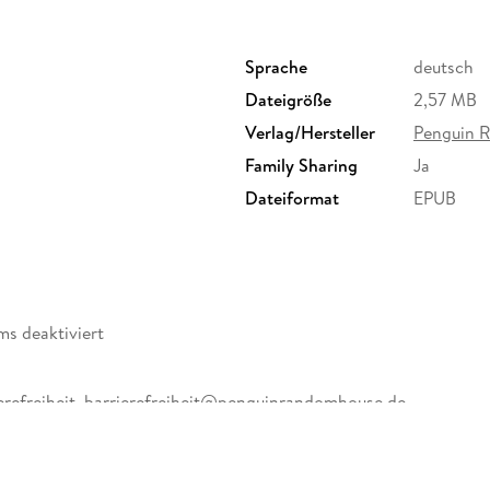
aus. Bis er eines Tages den Job verlor. Und bi
ihm zum zweiten Mal in kürzester Zeit der Te
lebt er apathisch dahin, tötet die Zeit mit st
Sprache
deutsch
versucht Darius zwar wieder zurück in sein alt
Dateigröße
2,57 MB
dieser beschließt, eigene Wege zu gehen. Er w
und er muss auch noch ihre Urne beisetzen. A
Verlag/Hersteller
Penguin 
Budapest oder an den Hängen des Ararat? Und 
Family Sharing
Ja
auf der Suche nach der Wahrheit über seine Fr
Dateiformat
EPUB
ungeheuere Welt.
ms deaktiviert
erefreiheit, barrierefreiheit@penguinrandomhouse.de