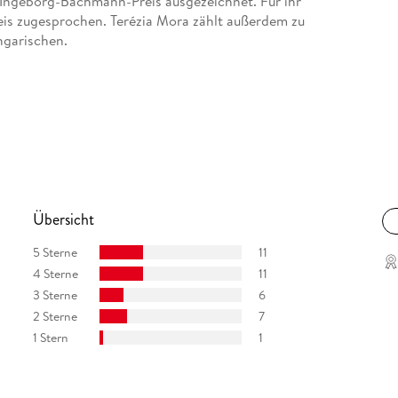
 Ingeborg-Bachmann-Preis ausgezeichnet. Für ihr
is zugesprochen. Terézia Mora zählt außerdem zu
ngarischen.
Übersicht
5 Sterne
11
4 Sterne
11
3 Sterne
6
2 Sterne
7
1 Stern
1