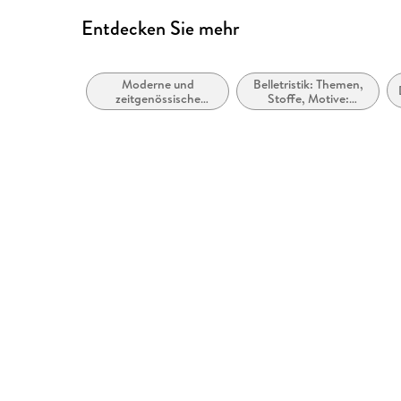
Entdecken Sie mehr
Moderne und
Belletristik: Themen,
zeitgenössische
Stoffe, Motive:
Belletristik: allgemein
Seelenleben
und literarisch