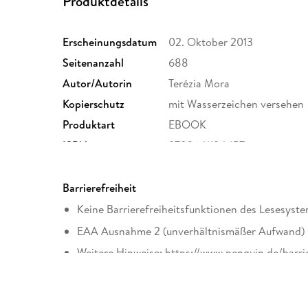
Produktdetails
Erscheinungsdatum
02. Oktober 2013
Seitenanzahl
688
Autor/Autorin
Terézia Mora
Kopierschutz
mit Wasserzeichen versehen
Produktart
EBOOK
ISBN
9783641134457
Barrierefreiheit
Keine Barrierefreiheitsfunktionen des Lesesyste
EAA Ausnahme 2 (unverhältnismäßer Aufwand)
Weitere Hinweise: https://www.penguin.de/barri