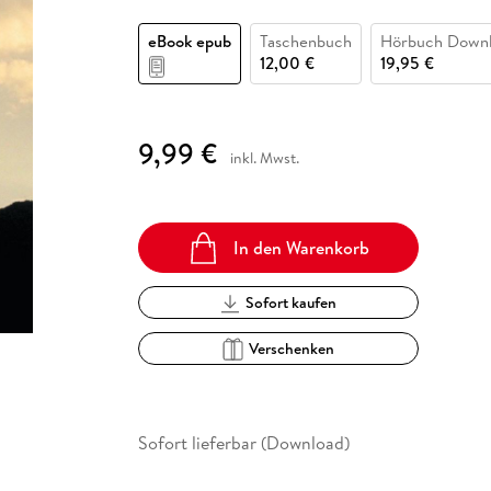
Fremdsprachige Bücher
n Lernhilfen
 Jugendbücher
eiber
Hörbuch Downloads im Bundle
cher
 Vergleich
 Puzzlezubehör
Lernen
New Adult
STABILO
Taschenbücher
eBook epub
Taschenbuch
Hörbuch Down
hilfen
hriller
 Backen
er
lender
Ratgeber
12,00 €
19,95 €
op
hriller
Romance
Sachbücher
9,99 €
precher:innen
inkl. Mwst.
Science Fiction
Fremdsprachige Bücher
In den Warenkorb
Sofort kaufen
Verschenken
Sofort lieferbar (Download)