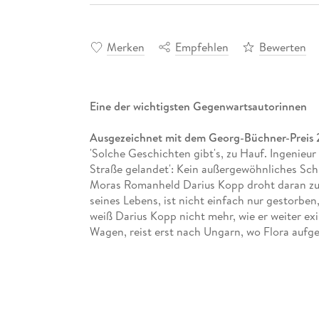
Merken
Empfehlen
Bewerten
Eine der wichtigsten Gegenwartsautorinnen
Ausgezeichnet mit dem Georg-Büchner-Preis 
'Solche Geschichten gibt's, zu Hauf. Ingenieur
Straße gelandet': Kein außergewöhnliches Schic
Moras Romanheld Darius Kopp droht daran zu z
seines Lebens, ist nicht einfach nur gestorbe
weiß Darius Kopp nicht mehr, wie er weiter exist
Wagen, reist erst nach Ungarn, wo Flora aufg
Unterwegs liest er in ihrem Tagebuch, das er 
ungeheuer gefährdet Floras Leben immer war -
mitbekommen hatte.
Arbeit und Schlaf, Arbeit, Arbeitsweg und Sch