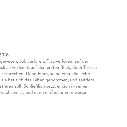
2018.
 gewesen, Job verloren, Frau verloren, auf der
ksal vielleicht auf den ersten Blick, doch Terézia
erbrechen. Denn Flora, seine Frau, die Liebe
n, sie hat sich das Leben genommen, und seitdem
ieren soll. Schließlich setzt er sich in seinen
ewachsen ist, und dann einfach immer weiter.
nach ihrem Tod gefunden hat, und erfährt, wie
 und dass er von alldem nicht das Geringste
laf. So sah das erfolgreiche Leben von Darius Kopp