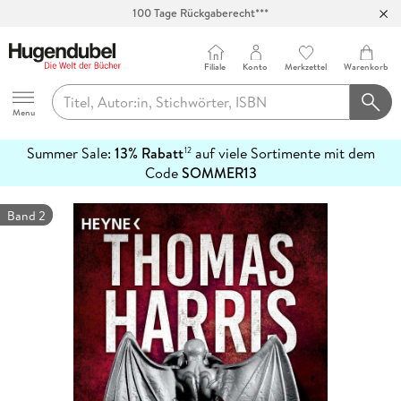
100 Tage Rückgaberecht***
Abholung in über 100 Filialen
Filiale
Konto
Merkzettel
Warenkorb
Hugendubel
Menu
Summer Sale:
13% Rabatt
auf viele Sortimente mit dem
12
mehr
Code
SOMMER13
erfahren
Band 2