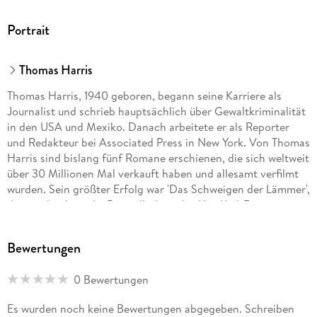
Portrait
Thomas Harris
Thomas Harris, 1940 geboren, begann seine Karriere als
Journalist und schrieb hauptsächlich über Gewaltkriminalität
in den USA und Mexiko. Danach arbeitete er als Reporter
und Redakteur bei Associated Press in New York. Von Thomas
Harris sind bislang fünf Romane erschienen, die sich weltweit
über 30 Millionen Mal verkauft haben und allesamt verfilmt
wurden. Sein größter Erfolg war 'Das Schweigen der Lämmer',
das wochenlang die Bestsellerliste der
New York Times
anführte und als Verfilmung einen Oscar für den besten Film
erhielt.
Bewertungen
0 Bewertungen
Es wurden noch keine Bewertungen abgegeben. Schreiben