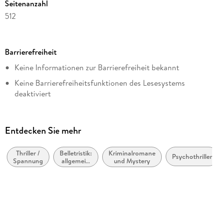
Seitenanzahl
512
Dateigröße
2,30 MB
Barrierefreiheit
Reihe
Keine Informationen zur Barrierefreiheit bekannt
Hannibal Lecter, 2
Keine Barrierefreiheitsfunktionen des Lesesystems
Autor/Autorin
deaktiviert
Thomas Harris
Weitere Hinweise:
Übersetzung
https://www.penguin.de/barrierefreiheit,
Sepp Leeb
Entdecken Sie mehr
barrierefreiheit@penguinrandomhouse.de
Verlag/Hersteller
Penguin Random House
Thriller /
Belletristik:
Kriminalromane
Psychothriller
Spannung
allgemein
und Mystery
Originaltitel
und
literarisch,
Red Dragon
nicht nach
Genre
Originalsprache
englisch