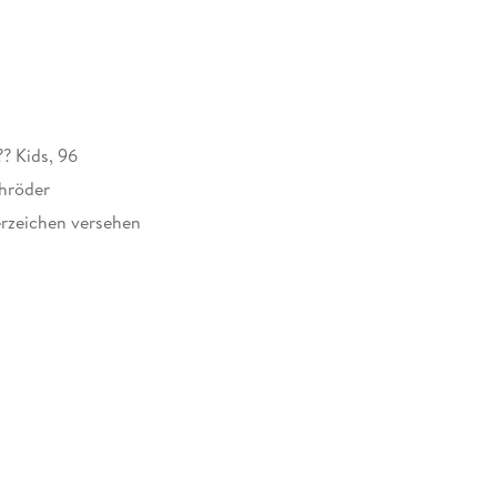
?? Kids, 96
hröder
rzeichen versehen
507582