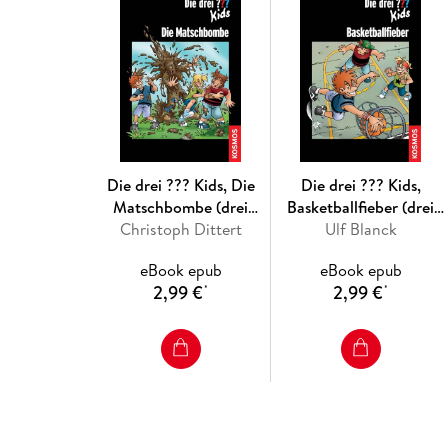
Die drei ??? Kids, Die
Die drei ??? Kids,
Matschbombe (drei
Basketballfieber (drei
Fragezeichen Kids)
Christoph Dittert
Fragezeichen Kids)
Ulf Blanck
eBook epub
eBook epub
2,99 €
2,99 €
*
*