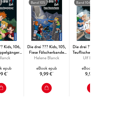
Band 105
Band 104
?? Kids, 106,
Die drei ??? Kids, 105,
Die drei ??? Kids, 104,
ppelgänger
Fiese Fälscherbande
Teuflische Küche (drei
zeichen Kids)
Blanck
(drei Fragezeichen Kids)
Helene Blanck
Fragezeichen Kids)
Ulf Blanck
k epub
eBook epub
eBook epub
99 €
9,99 €
9,99 €
*
*
*