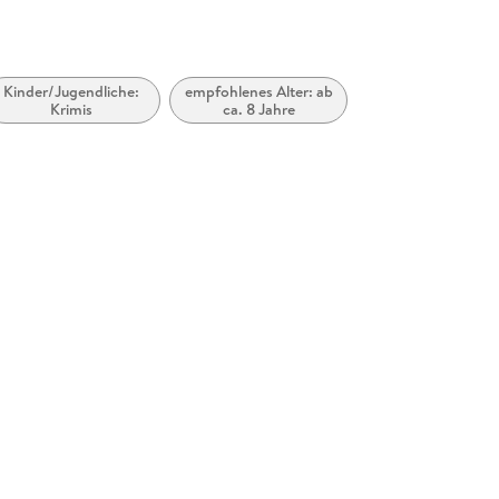
Kinder/Jugendliche:
empfohlenes Alter: ab
Krimis
ca. 8 Jahre