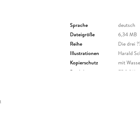
Sprache
deutsch
Dateigröße
6,34 MB
Reihe
Die drei ?
Illustrationen
Harald Sc
Kopierschutz
mit Wasse
Produktart
EBOOK
ISBN
9783440
t