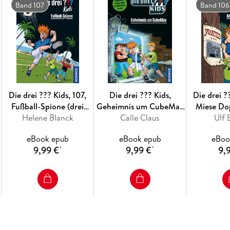
Band 107
Band 106
Die drei ??? Kids, 107,
Die drei ??? Kids,
Die drei ?
Fußball-Spione (drei
Geheimnis um CubeMax
Miese Do
Fragezeichen Kids)
Helene Blanck
(drei Fragezeichen Kids)
Calle Claus
(drei Frage
Ulf 
eBook epub
eBook epub
eBoo
9,99 €
9,99 €
9,
*
*