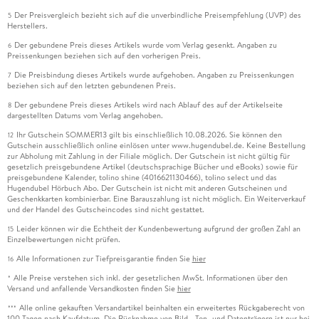
Der Preisvergleich bezieht sich auf die unverbindliche Preisempfehlung (UVP) des
5
Herstellers.
Der gebundene Preis dieses Artikels wurde vom Verlag gesenkt. Angaben zu
6
Preissenkungen beziehen sich auf den vorherigen Preis.
Die Preisbindung dieses Artikels wurde aufgehoben. Angaben zu Preissenkungen
7
beziehen sich auf den letzten gebundenen Preis.
Der gebundene Preis dieses Artikels wird nach Ablauf des auf der Artikelseite
8
dargestellten Datums vom Verlag angehoben.
Ihr Gutschein SOMMER13 gilt bis einschließlich 10.08.2026. Sie können den
12
Gutschein ausschließlich online einlösen unter www.hugendubel.de. Keine Bestellung
zur Abholung mit Zahlung in der Filiale möglich. Der Gutschein ist nicht gültig für
gesetzlich preisgebundene Artikel (deutschsprachige Bücher und eBooks) sowie für
preisgebundene Kalender, tolino shine (4016621130466), tolino select und das
Hugendubel Hörbuch Abo. Der Gutschein ist nicht mit anderen Gutscheinen und
Geschenkkarten kombinierbar. Eine Barauszahlung ist nicht möglich. Ein Weiterverkauf
und der Handel des Gutscheincodes sind nicht gestattet.
Leider können wir die Echtheit der Kundenbewertung aufgrund der großen Zahl an
15
Einzelbewertungen nicht prüfen.
Alle Informationen zur Tiefpreisgarantie finden Sie
hier
16
Alle Preise verstehen sich inkl. der gesetzlichen MwSt. Informationen über den
*
Versand und anfallende Versandkosten finden Sie
hier
Alle online gekauften Versandartikel beinhalten ein erweitertes Rückgaberecht von
***
100 Tagen nach Kaufdatum. Die Rücknahme von Bild-, Ton- und Datenträgern ist nur bei