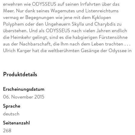
erwehren wie ODYSSEUS auf seinen Irrfahrten über das
Meer. Nur dank seines Wagemutes und Listenreichtums
vermag er Begegnungen wie jene mit dem Kyklopen
Polyphem oder den Ungeheuern Skylla und Charybdis zu
überstehen. Und als ODYSSEUS nach vielen Jahren endlich
die Heimkehr gelingt, sind es die habgierigen Fürstensöhne
aus der Nachbarschaft, die Ihm nach dem Leben trachten . . .
Ulrich Karger hat die weltberühmten Gesänge der Odyssee in
eine heute zeitgemäße Prosa übertragen. Befreit vom Ballast
unnötiger Wiederholungen, vereint seine Nacherzählung auf
glückliche Weise die Poesie Homers und gute Lesbarkeit.
Produktdetails
Ergänzt um ein informatives Vorwort und einen Anhang,
dürften selbst erwachsen gewordene Liebhaber der Odyssee
Erscheinungsdatum
Lust bekommen, sie in diesem neuen Gewand noch einmal
06. November 2015
nachzulesen.
Weitere Informationen zu dem Titel unter: ulrich-karger. de
Sprache
deutsch
"Die vorzügliche Nacherzählung in einer zeitgenössischen
Seitenanzahl
Sprache ist eine Meisterleistung und dürfte mithelfen, dass
das homerische Gelächter weiterhin erschallt. Gehört in den
268