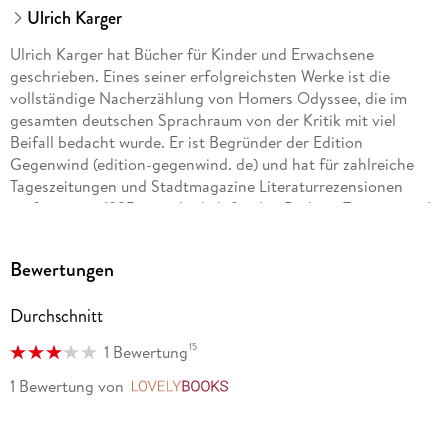
Ulrich Karger
Ulrich Karger hat Bücher für Kinder und Erwachsene
geschrieben. Eines seiner erfolgreichsten Werke ist die
vollständige Nacherzählung von Homers Odyssee, die im
gesamten deutschen Sprachraum von der Kritik mit viel
Beifall bedacht wurde. Er ist Begründer der Edition
Gegenwind (edition-gegenwind. de) und hat für zahlreiche
Tageszeitungen und Stadtmagazine Literaturrezensionen
verfasst, seit 1995 vornehmlich für den Berliner Tagesspiegel.
Homepage des Autors: ulrich-karger. de
Bewertungen
Durchschnitt
15
1 Bewertung
1 Bewertung
von
LovelyBooks