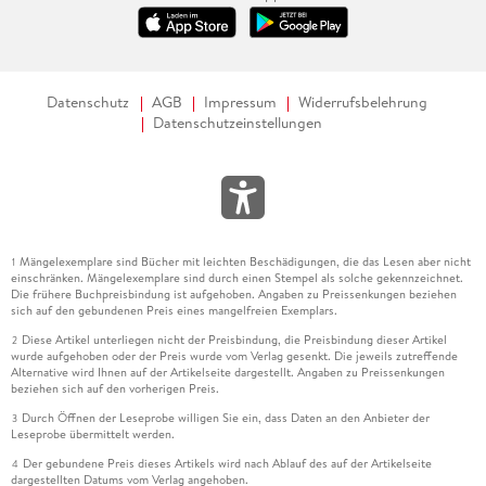
Datenschutz
AGB
Impressum
Widerrufsbelehrung
Datenschutzeinstellungen
Mängelexemplare sind Bücher mit leichten Beschädigungen, die das Lesen aber nicht
1
einschränken. Mängelexemplare sind durch einen Stempel als solche gekennzeichnet.
Die frühere Buchpreisbindung ist aufgehoben. Angaben zu Preissenkungen beziehen
sich auf den gebundenen Preis eines mangelfreien Exemplars.
Diese Artikel unterliegen nicht der Preisbindung, die Preisbindung dieser Artikel
2
wurde aufgehoben oder der Preis wurde vom Verlag gesenkt. Die jeweils zutreffende
Alternative wird Ihnen auf der Artikelseite dargestellt. Angaben zu Preissenkungen
beziehen sich auf den vorherigen Preis.
Durch Öffnen der Leseprobe willigen Sie ein, dass Daten an den Anbieter der
3
Leseprobe übermittelt werden.
Der gebundene Preis dieses Artikels wird nach Ablauf des auf der Artikelseite
4
dargestellten Datums vom Verlag angehoben.