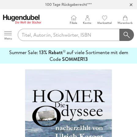
100 Tage Rückgaberecht***
Abholung in über 100 Filialen
Filiale
Konto
Merkzettel
Warenkorb
Hugendubel
Menu
Summer Sale:
13% Rabatt
auf viele Sortimente mit dem
12
mehr
Code
SOMMER13
erfahren