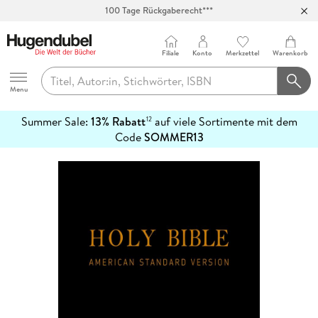
100 Tage Rückgaberecht***
Abholung in über 100 Filialen
Filiale
Konto
Merkzettel
Warenkorb
Hugendubel
Menu
Summer Sale:
13% Rabatt
auf viele Sortimente mit dem
12
mehr
Code
SOMMER13
erfahren