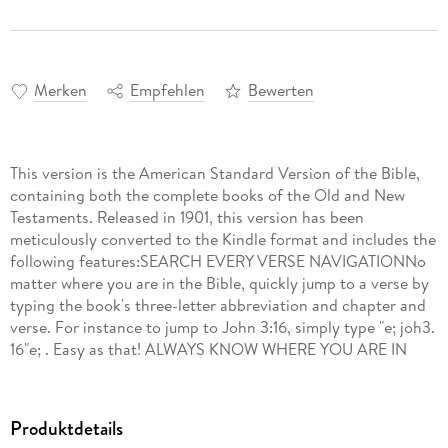
Merken
Empfehlen
Bewerten
This version is the American Standard Version of the Bible,
containing both the complete books of the Old and New
Testaments. Released in 1901, this version has been
meticulously converted to the Kindle format and includes the
following features:SEARCH EVERY VERSE NAVIGATIONNo
matter where you are in the Bible, quickly jump to a verse by
typing the book's three-letter abbreviation and chapter and
verse. For instance to jump to John 3:16, simply type "e; joh3.
16"e; . Easy as that! ALWAYS KNOW WHERE YOU ARE IN
THE BIBLEBecause every verse is labeled, you always know at
a glance where you are. No more paging endlessly to find a
chapter heading to get your bearings. CHAPTER JUMP WITH
Produktdetails
5-WAY CONTROLLERJump quickly to the previous or next