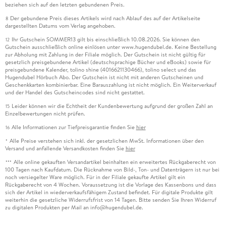
beziehen sich auf den letzten gebundenen Preis.
Der gebundene Preis dieses Artikels wird nach Ablauf des auf der Artikelseite
8
dargestellten Datums vom Verlag angehoben.
Ihr Gutschein SOMMER13 gilt bis einschließlich 10.08.2026. Sie können den
12
Gutschein ausschließlich online einlösen unter www.hugendubel.de. Keine Bestellung
zur Abholung mit Zahlung in der Filiale möglich. Der Gutschein ist nicht gültig für
gesetzlich preisgebundene Artikel (deutschsprachige Bücher und eBooks) sowie für
preisgebundene Kalender, tolino shine (4016621130466), tolino select und das
Hugendubel Hörbuch Abo. Der Gutschein ist nicht mit anderen Gutscheinen und
Geschenkkarten kombinierbar. Eine Barauszahlung ist nicht möglich. Ein Weiterverkauf
und der Handel des Gutscheincodes sind nicht gestattet.
Leider können wir die Echtheit der Kundenbewertung aufgrund der großen Zahl an
15
Einzelbewertungen nicht prüfen.
Alle Informationen zur Tiefpreisgarantie finden Sie
hier
16
Alle Preise verstehen sich inkl. der gesetzlichen MwSt. Informationen über den
*
Versand und anfallende Versandkosten finden Sie
hier
Alle online gekauften Versandartikel beinhalten ein erweitertes Rückgaberecht von
***
100 Tagen nach Kaufdatum. Die Rücknahme von Bild-, Ton- und Datenträgern ist nur bei
noch versiegelter Ware möglich. Für in der Filiale gekaufte Artikel gilt ein
Rückgaberecht von 4 Wochen. Voraussetzung ist die Vorlage des Kassenbons und dass
sich der Artikel in wiederverkaufsfähigem Zustand befindet. Für digitale Produkte gilt
weiterhin die gesetzliche Widerrufsfrist von 14 Tagen. Bitte senden Sie Ihren Widerruf
zu digitalen Produkten per Mail an info@hugendubel.de.