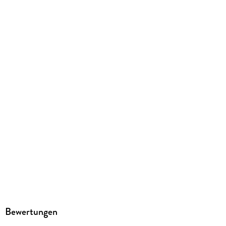
Dateiformat
EPUB
ISBN
9789897787300
Bewertungen