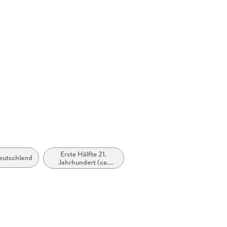
Erste Hälfte 21.
eutschland
Jahrhundert (ca.
2000 bis ca. 2050)