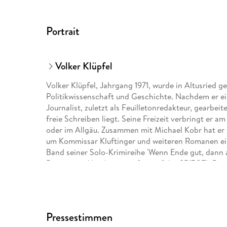
Portrait
Volker Klüpfel
Volker Klüpfel, Jahrgang 1971, wurde in Altusried g
Politikwissenschaft und Geschichte. Nachdem er ei
Journalist, zuletzt als Feuilletonredakteur, gearbeit
freie Schreiben liegt. Seine Freizeit verbringt er am
oder im Allgäu. Zusammen mit Michael Kobr hat er s
um Kommissar Kluftinger und weiteren Romanen ein
Band seiner Solo-Krimireihe 'Wenn Ende gut, dann al
Beseitigung' landete er sofort auf der SPIEGEL-Bests
Pressestimmen