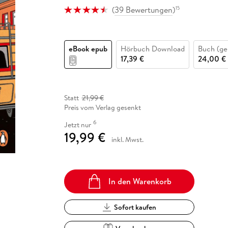
Fremdsprachige Bücher
n Lernhilfen
 Jugendbücher
eiber
Hörbuch Downloads im Bundle
(
39 Bewertungen
)
15
cher
 Vergleich
 Puzzlezubehör
Lernen
New Adult
STABILO
Taschenbücher
hilfen
hriller
 Backen
er
lender
Ratgeber
op
hriller
Romance
eBook epub
Hörbuch Download
Buch (ge
17,39 €
24,00 €
Sachbücher
precher:innen
Science Fiction
Fremdsprachige Bücher
Statt
21,99 €
Preis vom Verlag gesenkt
6
Jetzt nur
19,99 €
inkl. Mwst.
In den Warenkorb
Sofort kaufen