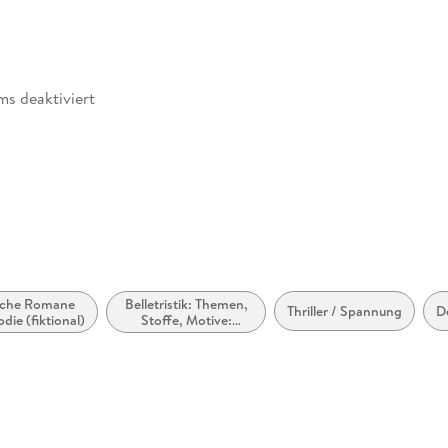
ms deaktiviert
möglich
zugänglich
ische Romane
Belletristik: Themen,
Thriller / Spannung
D
die (fiktional)
Stoffe, Motive:
Regionalroman
rierefreiheit, barrierefreiheit@penguinrandomhouse. de