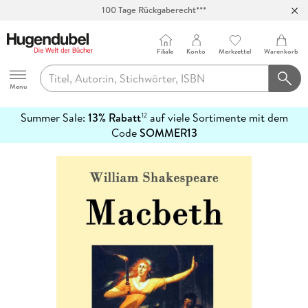
100 Tage Rückgaberecht***
Abholung in über 100 Filialen
Filiale
Konto
Merkzettel
Warenkorb
Hugendubel
Menu
Summer Sale:
13% Rabatt
auf viele Sortimente mit dem
12
mehr
Code
SOMMER13
erfahren