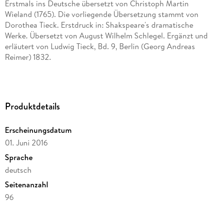
Erstmals ins Deutsche übersetzt von Christoph Martin
Wieland (1765). Die vorliegende Übersetzung stammt von
Dorothea Tieck. Erstdruck in: Shakspeare's dramatische
Werke. Übersetzt von August Wilhelm Schlegel. Ergänzt und
erläutert von Ludwig Tieck, Bd. 9, Berlin (Georg Andreas
Reimer) 1832.
Vollständige Neuausgabe.
Herausgegeben von Karl-Maria Guth.
Berlin 2016.
Produktdetails
Textgrundlage ist die Ausgabe:
Erscheinungsdatum
William Shakespeare: Sämtliche Werke in vier Bänden. Band
01. Juni 2016
4, Herausgegeben von Anselm Schlösser. Berlin: Aufbau,
1975.
Sprache
deutsch
Die Paginierung obiger Ausgabe wird in dieser Neuausgabe
Seitenanzahl
als Marginalie zeilengenau mitgeführt.
96
Umschlaggestaltung von Thomas Schultz-Overhage unter
Dateigröße
Verwendung des Bildes: Heinrich Füssli, Lady Macbeth, um