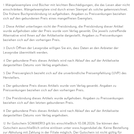
Mängelexemplare sind Bücher mit leichten Beschädigungen, die das Lesen aber nicht
1
einschränken. Mängelexemplare sind durch einen Stempel als solche gekennzeichnet.
Die frühere Buchpreisbindung ist aufgehoben. Angaben zu Preissenkungen beziehen
sich auf den gebundenen Preis eines mangelfreien Exemplars.
Diese Artikel unterliegen nicht der Preisbindung, die Preisbindung dieser Artikel
2
wurde aufgehoben oder der Preis wurde vom Verlag gesenkt. Die jeweils zutreffende
Alternative wird Ihnen auf der Artikelseite dargestellt. Angaben zu Preissenkungen
beziehen sich auf den vorherigen Preis.
Durch Öffnen der Leseprobe willigen Sie ein, dass Daten an den Anbieter der
3
Leseprobe übermittelt werden.
Der gebundene Preis dieses Artikels wird nach Ablauf des auf der Artikelseite
4
dargestellten Datums vom Verlag angehoben.
Der Preisvergleich bezieht sich auf die unverbindliche Preisempfehlung (UVP) des
5
Herstellers.
Der gebundene Preis dieses Artikels wurde vom Verlag gesenkt. Angaben zu
6
Preissenkungen beziehen sich auf den vorherigen Preis.
Die Preisbindung dieses Artikels wurde aufgehoben. Angaben zu Preissenkungen
7
beziehen sich auf den letzten gebundenen Preis.
Der gebundene Preis dieses Artikels wird nach Ablauf des auf der Artikelseite
8
dargestellten Datums vom Verlag angehoben.
Ihr Gutschein SOMMER13 gilt bis einschließlich 10.08.2026. Sie können den
12
Gutschein ausschließlich online einlösen unter www.hugendubel.de. Keine Bestellung
zur Abholung mit Zahlung in der Filiale möglich. Der Gutschein ist nicht gültig für