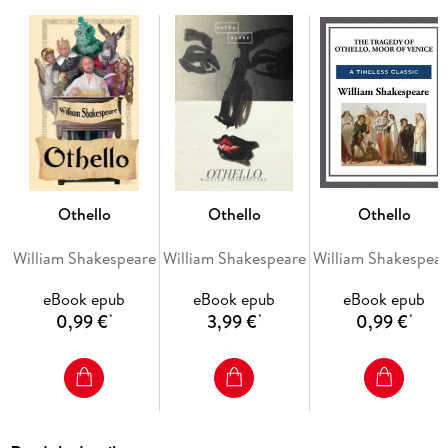
• Clear, modernized spelling and punctuation, enabling
Othello
Othello
Othello
• Completely updated, detailed bibliographies and
William Shakespeare
William Shakespeare
William Shakespea
• An interpretive essay on film adaptations of the play, along
eBook epub
eBook epub
eBook epub
with an extensive filmography
0,99 €
3,99 €
0,99 €
*
*
*