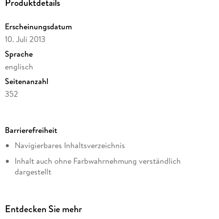
Produktdetails
Erscheinungsdatum
10. Juli 2013
Sprache
englisch
Seitenanzahl
352
Dateigröße
2,17 MB
Barrierefreiheit
Reihe
Navigierbares Inhaltsverzeichnis
Oxford School Shakespeare
Inhalt auch ohne Farbwahrnehmung verständlich
Autor/Autorin
dargestellt
William Shakespeare
Alle Texte können angepasst werden
Herausgegeben von
David Bevington, David Scott Kastan
Entdecken Sie mehr
Verlag/Hersteller