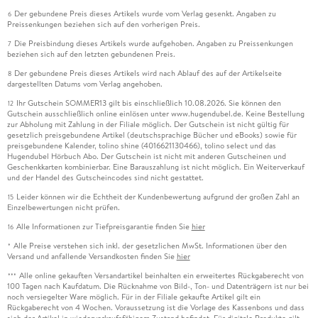
Der gebundene Preis dieses Artikels wurde vom Verlag gesenkt. Angaben zu
6
Preissenkungen beziehen sich auf den vorherigen Preis.
Die Preisbindung dieses Artikels wurde aufgehoben. Angaben zu Preissenkungen
7
beziehen sich auf den letzten gebundenen Preis.
Der gebundene Preis dieses Artikels wird nach Ablauf des auf der Artikelseite
8
dargestellten Datums vom Verlag angehoben.
Ihr Gutschein SOMMER13 gilt bis einschließlich 10.08.2026. Sie können den
12
Gutschein ausschließlich online einlösen unter www.hugendubel.de. Keine Bestellung
zur Abholung mit Zahlung in der Filiale möglich. Der Gutschein ist nicht gültig für
gesetzlich preisgebundene Artikel (deutschsprachige Bücher und eBooks) sowie für
preisgebundene Kalender, tolino shine (4016621130466), tolino select und das
Hugendubel Hörbuch Abo. Der Gutschein ist nicht mit anderen Gutscheinen und
Geschenkkarten kombinierbar. Eine Barauszahlung ist nicht möglich. Ein Weiterverkauf
und der Handel des Gutscheincodes sind nicht gestattet.
Leider können wir die Echtheit der Kundenbewertung aufgrund der großen Zahl an
15
Einzelbewertungen nicht prüfen.
Alle Informationen zur Tiefpreisgarantie finden Sie
hier
16
Alle Preise verstehen sich inkl. der gesetzlichen MwSt. Informationen über den
*
Versand und anfallende Versandkosten finden Sie
hier
Alle online gekauften Versandartikel beinhalten ein erweitertes Rückgaberecht von
***
100 Tagen nach Kaufdatum. Die Rücknahme von Bild-, Ton- und Datenträgern ist nur bei
noch versiegelter Ware möglich. Für in der Filiale gekaufte Artikel gilt ein
Rückgaberecht von 4 Wochen. Voraussetzung ist die Vorlage des Kassenbons und dass