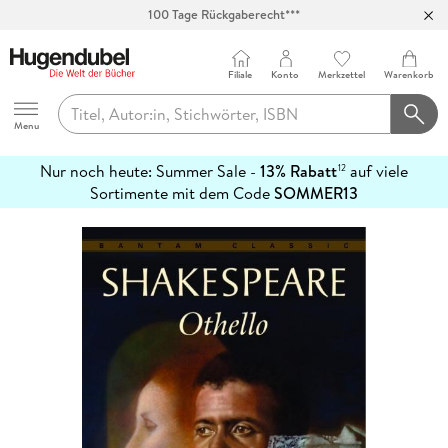
Abholung in über 100 Filialen
Filiale
Konto
Merkzettel
Warenkorb
Hugendubel
Menu
Nur noch heute: Summer Sale -
13% Rabatt
auf viele
12
mehr
Sortimente mit dem Code
SOMMER13
erfahren