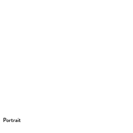
Dateiformat
EPUB
ISBN
9783752103311
Portrait