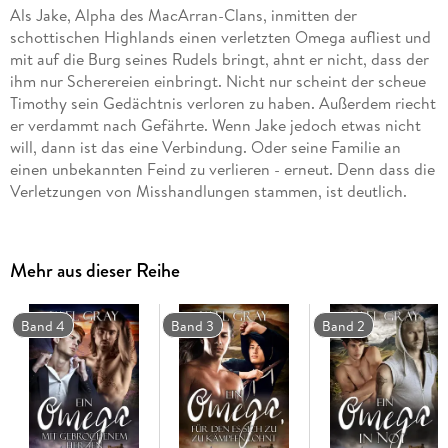
Als Jake, Alpha des MacArran-Clans, inmitten der
schottischen Highlands einen verletzten Omega aufliest und
mit auf die Burg seines Rudels bringt, ahnt er nicht, dass der
ihm nur Scherereien einbringt. Nicht nur scheint der scheue
Timothy sein Gedächtnis verloren zu haben. Außerdem riecht
er verdammt nach Gefährte. Wenn Jake jedoch etwas nicht
will, dann ist das eine Verbindung. Oder seine Familie an
einen unbekannten Feind zu verlieren - erneut. Denn dass die
Verletzungen von Misshandlungen stammen, ist deutlich.
Was, wenn Timothys Verfolger den zarten Mann finden?
Kann Jakes kleines Rudel ihnen etwas entgegensetzen?
Timothy muss weg, so schnell wie möglich. Doch wie kann
Mehr aus dieser Reihe
Jake ihn einem Schicksal überlassen, das schlimmer ist als
der Tod? M/M-Wandler-Liebesroman. Enthält Hinweise auf
Mpreg. Länge: 51. 000 Wörter
Band 4
Band 3
Band 2