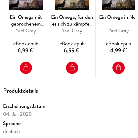
Ein Omega mit
Ein Omega, für den
Ein Omega in Not
gebrochenem
es sich zu kämpfen
Yael Gray
Herzen
Yael Gray
lohnt
Yael Gray
eBook epub
eBook epub
eBook epub
6,99 €
6,99 €
4,99 €
*
*
*
Produktdetails
Erscheinungsdatum
04. Juli 2020
Sprache
deutsch