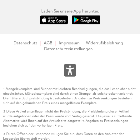
Laden Sie unsere App herunter.
Datenschutz
AGB
Impressum
Widerrufsbelehrung
Datenschutzeinstellungen
Mängelexemplare sind Bücher mit leichten Beschädigungen, die das Lesen aber nicht
1
einschränken. Mängelexemplare sind durch einen Stempel als solche gekennzeichnet.
Die frühere Buchpreisbindung ist aufgehoben. Angaben zu Preissenkungen beziehen
sich auf den gebundenen Preis eines mangelfreien Exemplars.
Diese Artikel unterliegen nicht der Preisbindung, die Preisbindung dieser Artikel
2
wurde aufgehoben oder der Preis wurde vom Verlag gesenkt. Die jeweils zutreffende
Alternative wird Ihnen auf der Artikelseite dargestellt. Angaben zu Preissenkungen
beziehen sich auf den vorherigen Preis.
Durch Öffnen der Leseprobe willigen Sie ein, dass Daten an den Anbieter der
3
Leseprobe übermittelt werden.