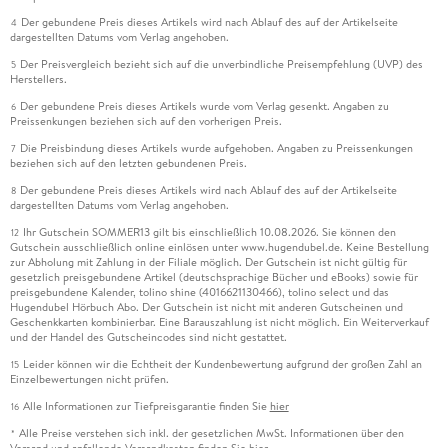
Der gebundene Preis dieses Artikels wird nach Ablauf des auf der Artikelseite
4
dargestellten Datums vom Verlag angehoben.
Der Preisvergleich bezieht sich auf die unverbindliche Preisempfehlung (UVP) des
5
Herstellers.
Der gebundene Preis dieses Artikels wurde vom Verlag gesenkt. Angaben zu
6
Preissenkungen beziehen sich auf den vorherigen Preis.
Die Preisbindung dieses Artikels wurde aufgehoben. Angaben zu Preissenkungen
7
beziehen sich auf den letzten gebundenen Preis.
Der gebundene Preis dieses Artikels wird nach Ablauf des auf der Artikelseite
8
dargestellten Datums vom Verlag angehoben.
Ihr Gutschein SOMMER13 gilt bis einschließlich 10.08.2026. Sie können den
12
Gutschein ausschließlich online einlösen unter www.hugendubel.de. Keine Bestellung
zur Abholung mit Zahlung in der Filiale möglich. Der Gutschein ist nicht gültig für
gesetzlich preisgebundene Artikel (deutschsprachige Bücher und eBooks) sowie für
preisgebundene Kalender, tolino shine (4016621130466), tolino select und das
Hugendubel Hörbuch Abo. Der Gutschein ist nicht mit anderen Gutscheinen und
Geschenkkarten kombinierbar. Eine Barauszahlung ist nicht möglich. Ein Weiterverkauf
und der Handel des Gutscheincodes sind nicht gestattet.
Leider können wir die Echtheit der Kundenbewertung aufgrund der großen Zahl an
15
Einzelbewertungen nicht prüfen.
Alle Informationen zur Tiefpreisgarantie finden Sie
hier
16
Alle Preise verstehen sich inkl. der gesetzlichen MwSt. Informationen über den
*