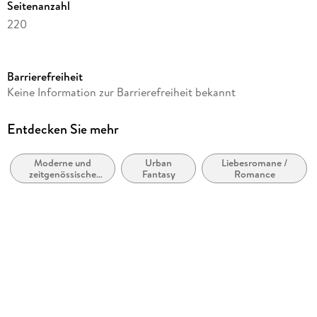
Seitenanzahl
220
Dateigröße
0,43 MB
Barrierefreiheit
Reihe
Keine Information zur Barrierefreiheit bekannt
Das Rudel von MacArran Manor, 1
Autor/Autorin
Entdecken Sie mehr
Yael Gray
Moderne und
Urban
Liebesromane /
Verlag/Hersteller
zeitgenössische
Fantasy
Romance
via tolino media
Belletristik:
allgemein und
Kopierschutz
literarisch
ohne Kopierschutz
Family Sharing
Ja
Produktart
EBOOK