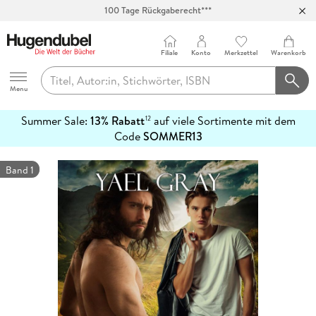
100 Tage Rückgaberecht***
Abholung in über 100 Filialen
Filiale
Konto
Merkzettel
Warenkorb
Hugendubel
Menu
Summer Sale:
13% Rabatt
auf viele Sortimente mit dem
12
mehr
Code
SOMMER13
erfahren
Band 1