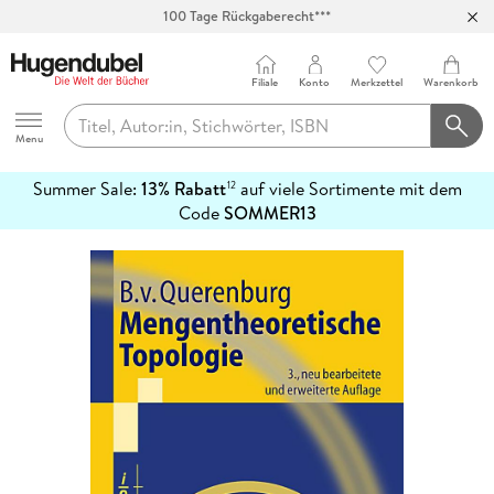
100 Tage Rückgaberecht***
Abholung in über 100 Filialen
Filiale
Konto
Merkzettel
Warenkorb
Hugendubel
Menu
Summer Sale:
13% Rabatt
auf viele Sortimente mit dem
12
mehr
Code
SOMMER13
erfahren