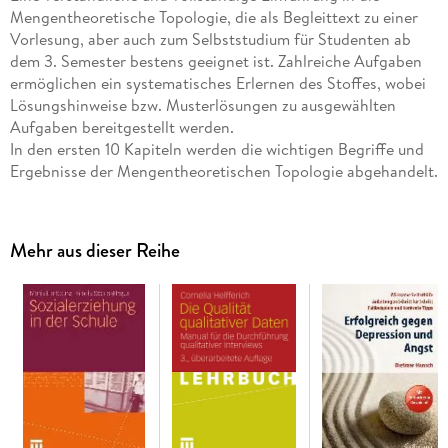
Mengentheoretische Topologie, die als Begleittext zu einer
Vorlesung, aber auch zum Selbststudium für Studenten ab
dem 3. Semester bestens geeignet ist. Zahlreiche Aufgaben
ermöglichen ein systematisches Erlernen des Stoffes, wobei
Lösungshinweise bzw. Musterlösungen zu ausgewählten
Aufgaben bereitgestellt werden.
In den ersten 10 Kapiteln werden die wichtigen Begriffe und
Ergebnisse der Mengentheoretischen Topologie abgehandelt.
Daran schließt sich die Untersuchung uniformer Strukturen
in Kapitel 11-12 an. Zur Vertiefung werden Funktionenräume,
Vervollständigungen und Kompaktifizierungen in Kapitel 13-
Mehr aus dieser Reihe
15 behandelt. Für die Neuauflage wurden fünf zusätzliche
Kapitel über topologische Strukturen in topologischen
Gruppen sowie ein Abschnitt über die historischen
Entwicklungen der Mengentheoretischen Topologie und der
topologischen Gruppen zugefügt.
Inhaltsverzeichnis
0 Bezeichnungen und mengentheoretische Grundlagen. - 1