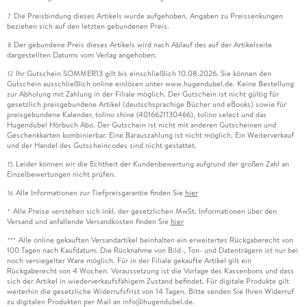
Die Preisbindung dieses Artikels wurde aufgehoben. Angaben zu Preissenkungen
7
beziehen sich auf den letzten gebundenen Preis.
Der gebundene Preis dieses Artikels wird nach Ablauf des auf der Artikelseite
8
dargestellten Datums vom Verlag angehoben.
Ihr Gutschein SOMMER13 gilt bis einschließlich 10.08.2026. Sie können den
12
Gutschein ausschließlich online einlösen unter www.hugendubel.de. Keine Bestellung
zur Abholung mit Zahlung in der Filiale möglich. Der Gutschein ist nicht gültig für
gesetzlich preisgebundene Artikel (deutschsprachige Bücher und eBooks) sowie für
preisgebundene Kalender, tolino shine (4016621130466), tolino select und das
Hugendubel Hörbuch Abo. Der Gutschein ist nicht mit anderen Gutscheinen und
Geschenkkarten kombinierbar. Eine Barauszahlung ist nicht möglich. Ein Weiterverkauf
und der Handel des Gutscheincodes sind nicht gestattet.
Leider können wir die Echtheit der Kundenbewertung aufgrund der großen Zahl an
15
Einzelbewertungen nicht prüfen.
Alle Informationen zur Tiefpreisgarantie finden Sie
hier
16
Alle Preise verstehen sich inkl. der gesetzlichen MwSt. Informationen über den
*
Versand und anfallende Versandkosten finden Sie
hier
Alle online gekauften Versandartikel beinhalten ein erweitertes Rückgaberecht von
***
100 Tagen nach Kaufdatum. Die Rücknahme von Bild-, Ton- und Datenträgern ist nur bei
noch versiegelter Ware möglich. Für in der Filiale gekaufte Artikel gilt ein
Rückgaberecht von 4 Wochen. Voraussetzung ist die Vorlage des Kassenbons und dass
sich der Artikel in wiederverkaufsfähigem Zustand befindet. Für digitale Produkte gilt
weiterhin die gesetzliche Widerrufsfrist von 14 Tagen. Bitte senden Sie Ihren Widerruf
zu digitalen Produkten per Mail an info@hugendubel.de.