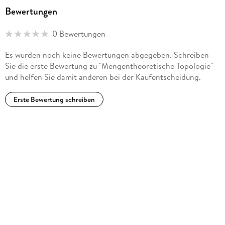
Anwendungen. - Aufgaben. - 21 Zur historischen Entwicklung
Bewertungen
der mengentheoretischen Topologie. - A Anmerkungen zu
Kapitel 1-3. - B Anmerkungen zu Kapitel 4, 6-8. - C
0 Bewertungen
Anmerkungen zu Kapitel 5. - D Anmerkungen zu Kapitel 10. -
E Anmerkungen zu Kapitel 9, 11 und 14. - FAnmerkungen zu
Es wurden noch keine Bewertungen abgegeben. Schreiben
Kapitel 12, 13 und 15. - Diagramm. - Symbole.
Sie die erste Bewertung zu "Mengentheoretische Topologie"
und helfen Sie damit anderen bei der Kaufentscheidung.
Erste Bewertung schreiben