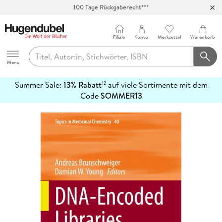
100 Tage Rückgaberecht***
Abholung in über 100 Filialen
Filiale
Konto
Merkzettel
Warenkorb
Hugendubel
Menu
Summer Sale:
13% Rabatt
auf viele Sortimente mit dem
12
mehr
Code
SOMMER13
erfahren