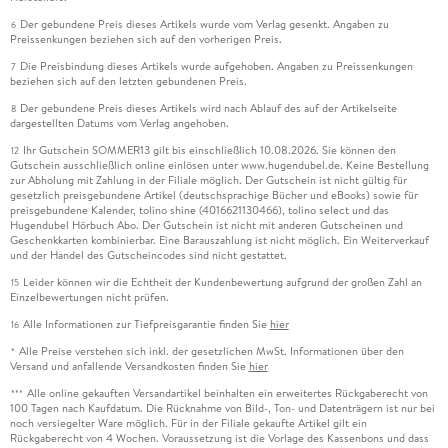
Der gebundene Preis dieses Artikels wurde vom Verlag gesenkt. Angaben zu
6
Preissenkungen beziehen sich auf den vorherigen Preis.
Die Preisbindung dieses Artikels wurde aufgehoben. Angaben zu Preissenkungen
7
beziehen sich auf den letzten gebundenen Preis.
Der gebundene Preis dieses Artikels wird nach Ablauf des auf der Artikelseite
8
dargestellten Datums vom Verlag angehoben.
Ihr Gutschein SOMMER13 gilt bis einschließlich 10.08.2026. Sie können den
12
Gutschein ausschließlich online einlösen unter www.hugendubel.de. Keine Bestellung
zur Abholung mit Zahlung in der Filiale möglich. Der Gutschein ist nicht gültig für
gesetzlich preisgebundene Artikel (deutschsprachige Bücher und eBooks) sowie für
preisgebundene Kalender, tolino shine (4016621130466), tolino select und das
Hugendubel Hörbuch Abo. Der Gutschein ist nicht mit anderen Gutscheinen und
Geschenkkarten kombinierbar. Eine Barauszahlung ist nicht möglich. Ein Weiterverkauf
und der Handel des Gutscheincodes sind nicht gestattet.
Leider können wir die Echtheit der Kundenbewertung aufgrund der großen Zahl an
15
Einzelbewertungen nicht prüfen.
Alle Informationen zur Tiefpreisgarantie finden Sie
hier
16
Alle Preise verstehen sich inkl. der gesetzlichen MwSt. Informationen über den
*
Versand und anfallende Versandkosten finden Sie
hier
Alle online gekauften Versandartikel beinhalten ein erweitertes Rückgaberecht von
***
100 Tagen nach Kaufdatum. Die Rücknahme von Bild-, Ton- und Datenträgern ist nur bei
noch versiegelter Ware möglich. Für in der Filiale gekaufte Artikel gilt ein
Rückgaberecht von 4 Wochen. Voraussetzung ist die Vorlage des Kassenbons und dass