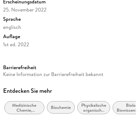
Erscheinungsdatum
25. November 2022
Sprache
englisch
Auflage
1st ed. 2022
Seitenanzahl
276
Barrierefreiheit
Dateigröße
Keine Information zur Barrierefreiheit bekannt
12,93 MB
Reihe
Entdecken Sie mehr
Chemistry and Materials Science
Medizinische
Physikalische
Biologi
Herausgegeben von
Biochemie
Chemie,
organische
Biowissens
Andreas Brunschweiger, Damian W. Young
Pharmazeutische
Chemie
Chemie
Verlag/Hersteller
Springer International Publishing