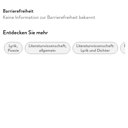
1,35 MB
Barrierefreiheit
Verlag/Hersteller
Keine Information zur Barrierefreiheit bekannt
Cuvillier Verlag eBooks
Kopierschutz
Entdecken Sie mehr
ohne Kopierschutz
Lyrik,
Literaturwissenschaft,
Literaturwissenschaft:
Be
Family Sharing
Poesie
allgemein
Lyrik und Dichter
a
Ja
li
Produktart
ni
EBOOK
Dateiformat
PDF
ISBN
9783736945371