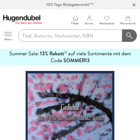
100 Tage Rückgaberecht***
Abholung in über 100 Filialen
Filiale
Konto
Merkzettel
Warenkorb
Hugendubel
Menu
Summer Sale:
13% Rabatt
auf viele Sortimente mit dem
12
mehr
Code
SOMMER13
erfahren