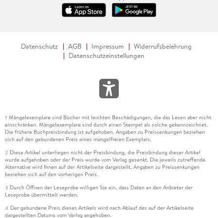
Datenschutz
AGB
Impressum
Widerrufsbelehrung
Datenschutzeinstellungen
Mängelexemplare sind Bücher mit leichten Beschädigungen, die das Lesen aber nicht
1
einschränken. Mängelexemplare sind durch einen Stempel als solche gekennzeichnet.
Die frühere Buchpreisbindung ist aufgehoben. Angaben zu Preissenkungen beziehen
sich auf den gebundenen Preis eines mangelfreien Exemplars.
Diese Artikel unterliegen nicht der Preisbindung, die Preisbindung dieser Artikel
2
wurde aufgehoben oder der Preis wurde vom Verlag gesenkt. Die jeweils zutreffende
Alternative wird Ihnen auf der Artikelseite dargestellt. Angaben zu Preissenkungen
beziehen sich auf den vorherigen Preis.
Durch Öffnen der Leseprobe willigen Sie ein, dass Daten an den Anbieter der
3
Leseprobe übermittelt werden.
Der gebundene Preis dieses Artikels wird nach Ablauf des auf der Artikelseite
4
dargestellten Datums vom Verlag angehoben.