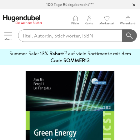
100 Tage Rückgaberecht***
Abholung in über 100 Filialen
Filiale
Konto
Merkzettel
Warenkorb
Hugendubel
Menu
Summer Sale:
13% Rabatt
auf viele Sortimente mit dem
12
mehr
Code
SOMMER13
erfahren