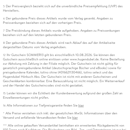
Der Preisvergleich bezieht sich auf die unverbindliche Preisempfehlung (UVP) des
5
Herstellers.
Der gebundene Preis dieses Artikels wurde vom Verlag gesenkt. Angaben zu
6
Preissenkungen beziehen sich auf den vorherigen Preis.
Die Preisbindung dieses Artikels wurde aufgehoben. Angaben zu Preissenkungen
7
beziehen sich auf den letzten gebundenen Preis.
Der gebundene Preis dieses Artikels wird nach Ablauf des auf der Artikelseite
8
dargestellten Datums vom Verlag angehoben.
Ihr Gutschein SOMMER13 gilt bis einschließlich 10.08.2026. Sie können den
12
Gutschein ausschließlich online einlösen unter www.hugendubel.de. Keine Bestellung
zur Abholung mit Zahlung in der Filiale möglich. Der Gutschein ist nicht gültig für
gesetzlich preisgebundene Artikel (deutschsprachige Bücher und eBooks) sowie für
preisgebundene Kalender, tolino shine (4016621130466), tolino select und das
Hugendubel Hörbuch Abo. Der Gutschein ist nicht mit anderen Gutscheinen und
Geschenkkarten kombinierbar. Eine Barauszahlung ist nicht möglich. Ein Weiterverkauf
und der Handel des Gutscheincodes sind nicht gestattet.
Leider können wir die Echtheit der Kundenbewertung aufgrund der großen Zahl an
15
Einzelbewertungen nicht prüfen.
Alle Informationen zur Tiefpreisgarantie finden Sie
hier
16
Alle Preise verstehen sich inkl. der gesetzlichen MwSt. Informationen über den
*
Versand und anfallende Versandkosten finden Sie
hier
Alle online gekauften Versandartikel beinhalten ein erweitertes Rückgaberecht von
***
100 Tagen nach Kaufdatum. Die Rücknahme von Bild-, Ton- und Datenträgern ist nur bei