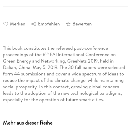
Merken
Empfehlen
Bewerten
This book constitutes the refereed post-conference
th
proceedings of the 6
EAI International Conference on
Green Energy and Networking, GreeNets 2019, held in
Dalian, China, May 5, 2019. The 30 full papers were selected
form 44 submissions and cover a wide spectrum of ideas to
reduce the impact of the climate change, while maintaining
social prosperity. In this context, growing global concern
leads to the adoption of the new technological paradigms,
especially for the operation of future smart cities.
Inhaltsverzeichnis
Mehr aus dieser Reihe
The Research of Non-cooperative Power Control method