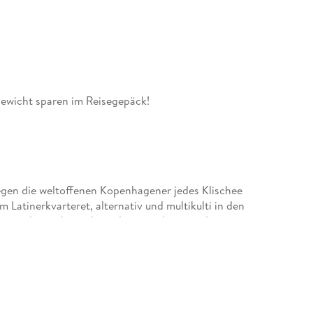
ewicht sparen im Reisegepäck!
legen die weltoffenen Kopenhagener jedes Klischee
 Latinerkvarteret, alternativ und multikulti in den
rswo geht es »hyggelig«, elegant oder ausgelassen
von Hans Klüche können Sie sich zwanglos unter die
en eintauchen und die Highlights und Hotspots
Pracht, die neue nordische Küche, originelle