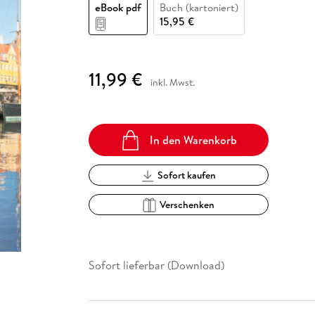
Fremdsprachige Bücher
eBook pdf
Buch (kartoniert)
n Lernhilfen
 Jugendbücher
eiber
Hörbuch Downloads im Bundle
cher
 Vergleich
 Puzzlezubehör
Lernen
New Adult
STABILO
15,95 €
Taschenbücher
hilfen
hriller
 Backen
er
lender
Ratgeber
op
hriller
Romance
11,99 €
inkl. Mwst.
Sachbücher
precher:innen
Science Fiction
Fremdsprachige Bücher
In den Warenkorb
Sofort kaufen
Verschenken
Sofort lieferbar (Download)