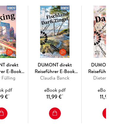
 fremden Betten gut schläft, wo Sie glücklich satt
und Entdecken gehen und wohin es sie zieht,
plänen und dem separaten großen Cityplan können
reiben lassen.
T direkt
DUMONT direkt
DUMONT direkt
rer E-Book
Reiseführer E-Book
Reiseführer E-Book
iertel, zu besonderen Highlights oder zeigen
 Fülling
king
Fischland, Darß, Zingst
Claudia Banck
Dieter Schulze
Danzig
ok pdf
eBook pdf
eBook pdf
99 €
11,99 €
11,99 €
*
*
*
ende Text-Bild-Kombinationen bieten leichte
und Bewertungen der Autoren