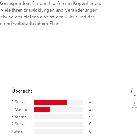
s Korrespondent für den Hörfunk in Kopenhagen.
at viele ihrer Entwicklungen und Veränderungen
stehung des Hafens als Ort der Kultur und des
n und weltstädtischem Flair.
Übersicht
5 Sterne
4
4 Sterne
2
3 Sterne
0
2 Sterne
0
1 Stern
0