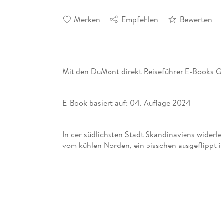
Merken
Empfehlen
Bewerten
Mit den DuMont direkt Reiseführer E-Books G
E-Book basiert auf: 04. Auflage 2024
In der südlichsten Stadt Skandinaviens wider
vom kühlen Norden, ein bisschen ausgeflippt im
Brückenvierteln, volkstümlich im Tivoli, ande
Mit den 15 »Direktkapiteln« des Reiseführers 
Kopenhagener mischen, direkt in das Stadtleb
kennenlernen: moderne Architektur und royale 