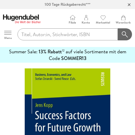
100 Tage Rückgaberecht***
Abholung in über 100 Filialen
Filiale
Konto
Merkzettel
Warenkorb
Hugendubel
Menu
Summer Sale:
13% Rabatt
auf viele Sortimente mit dem
12
mehr
Code
SOMMER13
erfahren