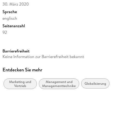
30. März 2020
Sprache
englisch
Seitenanzahl
92
Dateigröße
3,75 MB
Barrierefreiheit
Reihe
Keine Information zur Barrierefreiheit bekannt
Business, Economics, and Law
Autor/Autorin
Entdecken Sie mehr
Jens Kopp
Marketing und
Management und
Verlag/Hersteller
Globalisierung
Vertrieb
Managementtechniken
Springer Fachmedien Wiesbaden
Kopierschutz
mit Wasserzeichen versehen
Produktart