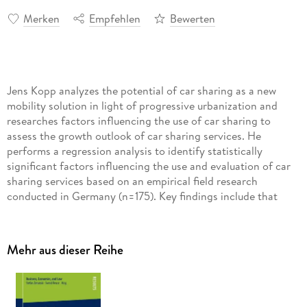
Merken
Empfehlen
Bewerten
Jens Kopp analyzes the potential of car sharing as a new
mobility solution in light of progressive urbanization and
researches factors influencing the use of car sharing to
assess the growth outlook of car sharing services. He
performs a regression analysis to identify statistically
significant factors influencing the use and evaluation of car
sharing services based on an empirical field research
conducted in Germany (n=175). Key findings include that
cost saving is the only researched factor relevant to
influence the use of car sharing services as well as the
evaluation of car sharing and the assessment of its future.
Mehr aus dieser Reihe
The existing research shows that car sharing is a viable lever
to address substantial ecological and economic mobility
issues and the conducted research provides new insights into
the factors influencing the use and evaluation of car sharing