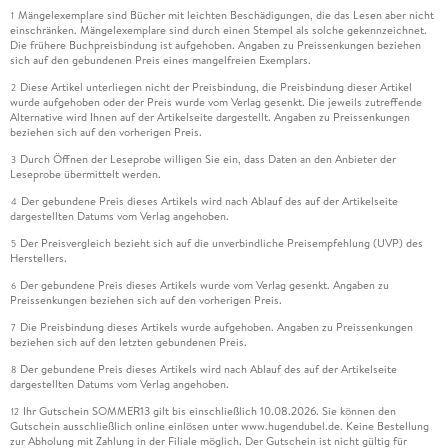
Mängelexemplare sind Bücher mit leichten Beschädigungen, die das Lesen aber nicht
1
einschränken. Mängelexemplare sind durch einen Stempel als solche gekennzeichnet.
Die frühere Buchpreisbindung ist aufgehoben. Angaben zu Preissenkungen beziehen
sich auf den gebundenen Preis eines mangelfreien Exemplars.
Diese Artikel unterliegen nicht der Preisbindung, die Preisbindung dieser Artikel
2
wurde aufgehoben oder der Preis wurde vom Verlag gesenkt. Die jeweils zutreffende
Alternative wird Ihnen auf der Artikelseite dargestellt. Angaben zu Preissenkungen
beziehen sich auf den vorherigen Preis.
Durch Öffnen der Leseprobe willigen Sie ein, dass Daten an den Anbieter der
3
Leseprobe übermittelt werden.
Der gebundene Preis dieses Artikels wird nach Ablauf des auf der Artikelseite
4
dargestellten Datums vom Verlag angehoben.
Der Preisvergleich bezieht sich auf die unverbindliche Preisempfehlung (UVP) des
5
Herstellers.
Der gebundene Preis dieses Artikels wurde vom Verlag gesenkt. Angaben zu
6
Preissenkungen beziehen sich auf den vorherigen Preis.
Die Preisbindung dieses Artikels wurde aufgehoben. Angaben zu Preissenkungen
7
beziehen sich auf den letzten gebundenen Preis.
Der gebundene Preis dieses Artikels wird nach Ablauf des auf der Artikelseite
8
dargestellten Datums vom Verlag angehoben.
Ihr Gutschein SOMMER13 gilt bis einschließlich 10.08.2026. Sie können den
12
Gutschein ausschließlich online einlösen unter www.hugendubel.de. Keine Bestellung
zur Abholung mit Zahlung in der Filiale möglich. Der Gutschein ist nicht gültig für