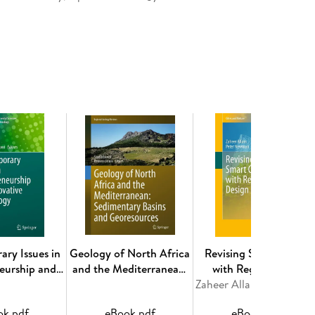
armers' stories with broader social, ecological,
est future directions for inquiry and policy related
 faculty and graduate students in critical
s, landscape architecture/urban planning, and
- Chapter 1. Vulnerable, Yet Resilient. - Part Ii:
apter 2. Urban Food System Concepts. - Part Iii:
d, Knowledge, Strategies. - Postscript: Final
ry Issues in
Geology of North Africa
Revising Smart Cities
eurship and
and the Mediterranean:
with Regenerative
e Technology
Sedimentary Basins and
Design
Zaheer Allam, Peter Newman
Georesources
ok pdf
eBook pdf
eBook pdf