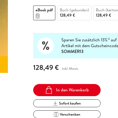
Fremdsprachige Bücher
n Lernhilfen
 Jugendbücher
eiber
Hörbuch Downloads im Bundle
cher
 Vergleich
 Puzzlezubehör
Lernen
New Adult
STABILO
Taschenbücher
eBook pdf
Buch (gebunden)
Buch (karton
hilfen
hriller
 Backen
er
lender
Ratgeber
128,49 €
128,49 €
op
hriller
Romance
Sachbücher
precher:innen
Science Fiction
Sparen Sie zusätzlich 13%
auf 
12
Artikel mit dem Gutscheincode
Fremdsprachige Bücher
SOMMER13
128,49 €
inkl. Mwst.
In den Warenkorb
Sofort kaufen
Verschenken