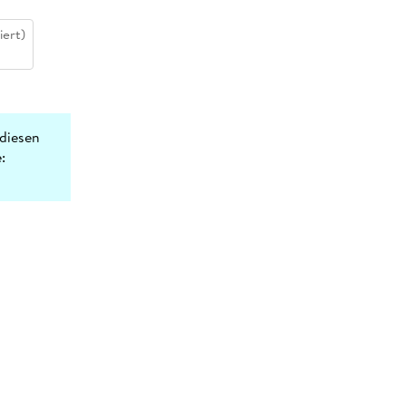
iert)
diesen
: