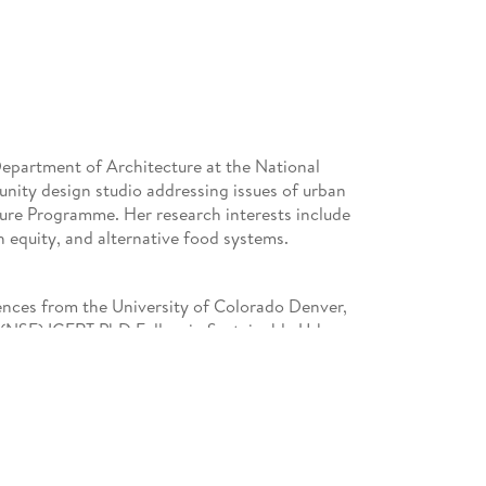
 Department of Architecture at the National
nity design studio addressing issues of urban
ture Programme. Her research interests include
h equity, and alternative food systems.
ences from the University of Colorado Denver,
(NSF) IGERT PhD Fellow in Sustainable Urban
ru Research Fellow affiliated with the School of
a. She holds a BLA/MLA in landscape
y, and a BA in English with a concentration in
ge.