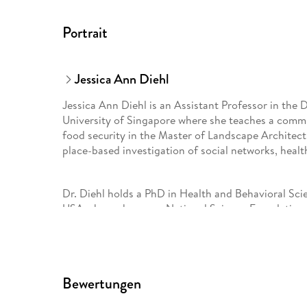
Portrait
Jessica Ann Diehl
Jessica Ann Diehl is an Assistant Professor in the
University of Singapore where she teaches a commu
food security in the Master of Landscape Architec
place-based investigation of social networks, healt
Dr. Diehl holds a PhD in Health and Behavioral Sci
USA where she was a National Science Foundation 
Infrastructure Systems and a 2013-14 Fulbright-Neh
Human Ecology at Ambedkar University Delhi, Indi
architecture from The Pennsylvania State Universit
creative writing from West Virginia Wesleyan Colle
Bewertungen