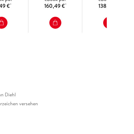
,49 €
160,49 €
138,99 €
*
*
*
nn Diehl
rzeichen versehen