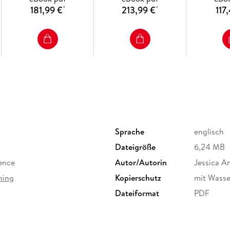
181,99 €
213,99 €
117
*
*
Sprache
englisch
Dateigröße
6,24 MB
ence
Autor/Autorin
Jessica A
hing
Kopierschutz
mit Wasse
Dateiformat
PDF