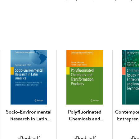
together the multiple and fragmented Yamuna f
infrastructural, and economic contexts to sugg
This monograph will be of interest to academic
geography, cultural anthropology, food studie
Inhaltsverzeichnis
Introduction. - Part I: A Political Ecology Lens. 
Social Networks And Access To Resources. - Ch
Solutions Without Resolution. - Chapter 3. Lan
Reflection. - References.
Socio-Environmental
Polyfluorinated
Contempora
Research in Latin
Chemicals and
Entrepren
America
Transformation Products
Innovativ
eBook pdf
eBook pdf
eBo