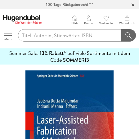
100 Tage Rückgaberecht***
Abholung in über 100 Filialen
Filiale
Konto
Merkzettel
Warenkorb
Hugendubel
Menu
Summer Sale:
13% Rabatt
auf viele Sortimente mit dem
12
mehr
Code
SOMMER13
erfahren