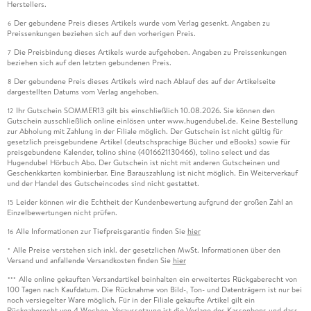
Herstellers.
Der gebundene Preis dieses Artikels wurde vom Verlag gesenkt. Angaben zu
6
Preissenkungen beziehen sich auf den vorherigen Preis.
Die Preisbindung dieses Artikels wurde aufgehoben. Angaben zu Preissenkungen
7
beziehen sich auf den letzten gebundenen Preis.
Der gebundene Preis dieses Artikels wird nach Ablauf des auf der Artikelseite
8
dargestellten Datums vom Verlag angehoben.
Ihr Gutschein SOMMER13 gilt bis einschließlich 10.08.2026. Sie können den
12
Gutschein ausschließlich online einlösen unter www.hugendubel.de. Keine Bestellung
zur Abholung mit Zahlung in der Filiale möglich. Der Gutschein ist nicht gültig für
gesetzlich preisgebundene Artikel (deutschsprachige Bücher und eBooks) sowie für
preisgebundene Kalender, tolino shine (4016621130466), tolino select und das
Hugendubel Hörbuch Abo. Der Gutschein ist nicht mit anderen Gutscheinen und
Geschenkkarten kombinierbar. Eine Barauszahlung ist nicht möglich. Ein Weiterverkauf
und der Handel des Gutscheincodes sind nicht gestattet.
Leider können wir die Echtheit der Kundenbewertung aufgrund der großen Zahl an
15
Einzelbewertungen nicht prüfen.
Alle Informationen zur Tiefpreisgarantie finden Sie
hier
16
Alle Preise verstehen sich inkl. der gesetzlichen MwSt. Informationen über den
*
Versand und anfallende Versandkosten finden Sie
hier
Alle online gekauften Versandartikel beinhalten ein erweitertes Rückgaberecht von
***
100 Tagen nach Kaufdatum. Die Rücknahme von Bild-, Ton- und Datenträgern ist nur bei
noch versiegelter Ware möglich. Für in der Filiale gekaufte Artikel gilt ein
Rückgaberecht von 4 Wochen. Voraussetzung ist die Vorlage des Kassenbons und dass