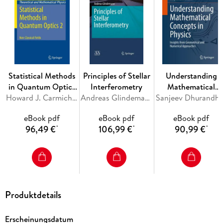
- An overview. - Laser-assisted machining of materials. -
Current status and future scope of application. - Laser-
assisted micro-fabrication. - Laser-assisted welding of
materials. - Direct laser cladding. - Laser surface engineering.
- Laser-induced periodic surface structures. - Optical
monitoring in laser processing. - Diode laser-assisted
Statistical Methods
Principles of Stellar
Understanding
materials processing. - Laser-assisted surface processing for
in Quantum Optics
Interferometry
Mathematical
biomedical applications.
2
Howard J. Carmichael
Andreas Glindemann
Sanjeev Dhurandha
Concepts in Physic
eBook pdf
eBook pdf
eBook pdf
96,49 €
106,99 €
90,99 €
*
*
*
Produktdetails
Erscheinungsdatum