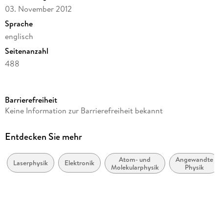
03. November 2012
Sprache
englisch
Seitenanzahl
488
Dateigröße
26,35 MB
Barrierefreiheit
Reihe
Keine Information zur Barrierefreiheit bekannt
Physics and Astronomy
Herausgegeben von
Entdecken Sie mehr
Jyotsna Dutta Majumdar, Indranil Manna
Atom- und
Angewandte
Verlag/Hersteller
Laserphysik
Elektronik
Molekularphysik
Physik
Springer Berlin Heidelberg
Kopierschutz
mit Wasserzeichen versehen
Produktart