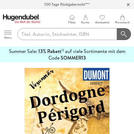
100 Tage Rückgaberecht***
Abholung in über 100 Filialen
Filiale
Konto
Merkzettel
Warenkorb
Hugendubel
Menu
Summer Sale:
13% Rabatt
auf viele Sortimente mit dem
12
mehr
Code
SOMMER13
erfahren