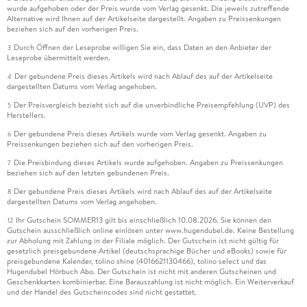
wurde aufgehoben oder der Preis wurde vom Verlag gesenkt. Die jeweils zutreffende
Alternative wird Ihnen auf der Artikelseite dargestellt. Angaben zu Preissenkungen
beziehen sich auf den vorherigen Preis.
Durch Öffnen der Leseprobe willigen Sie ein, dass Daten an den Anbieter der
3
Leseprobe übermittelt werden.
Der gebundene Preis dieses Artikels wird nach Ablauf des auf der Artikelseite
4
dargestellten Datums vom Verlag angehoben.
Der Preisvergleich bezieht sich auf die unverbindliche Preisempfehlung (UVP) des
5
Herstellers.
Der gebundene Preis dieses Artikels wurde vom Verlag gesenkt. Angaben zu
6
Preissenkungen beziehen sich auf den vorherigen Preis.
Die Preisbindung dieses Artikels wurde aufgehoben. Angaben zu Preissenkungen
7
beziehen sich auf den letzten gebundenen Preis.
Der gebundene Preis dieses Artikels wird nach Ablauf des auf der Artikelseite
8
dargestellten Datums vom Verlag angehoben.
Ihr Gutschein SOMMER13 gilt bis einschließlich 10.08.2026. Sie können den
12
Gutschein ausschließlich online einlösen unter www.hugendubel.de. Keine Bestellung
zur Abholung mit Zahlung in der Filiale möglich. Der Gutschein ist nicht gültig für
gesetzlich preisgebundene Artikel (deutschsprachige Bücher und eBooks) sowie für
preisgebundene Kalender, tolino shine (4016621130466), tolino select und das
Hugendubel Hörbuch Abo. Der Gutschein ist nicht mit anderen Gutscheinen und
Geschenkkarten kombinierbar. Eine Barauszahlung ist nicht möglich. Ein Weiterverkauf
und der Handel des Gutscheincodes sind nicht gestattet.