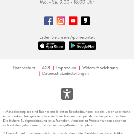
Mo. - Sa. 9.00 - 18.00 Uhr
Laden Sie unsere App herunter.
Datenschutz
AGB
Impressum
Widerrufsbelehrung
Datenschutzeinstellungen
Mängelexemplare sind Bücher mit leichten Beschädigungen, die das Lesen aber nicht
1
einschränken. Mängelexemplare sind durch einen Stempel als solche gekennzeichnet.
Die frühere Buchpreisbindung ist aufgehoben. Angaben zu Preissenkungen beziehen
sich auf den gebundenen Preis eines mangelfreien Exemplars.
Diese Artikel unterliegen nicht der Preisbindung, die Preisbindung dieser Artikel
2