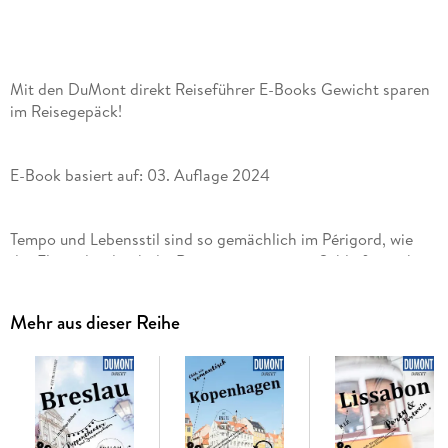
Mit den DuMont direkt Reiseführer E-Books Gewicht sparen
im Reisegepäck!
E-Book basiert auf: 03. Auflage 2024
Tempo und Lebensstil sind so gemächlich im Périgord, wie
der Fluss, der durch die Region seine weiten Schleifen zieht -
Mehr aus dieser Reihe
Mit den 15 »Direktkapiteln« des Reiseführers von Manfred
Görgens können Sie sich zwanglos unter die Périgourdins
mischen, direkt in das Lebensgefühl in Südwestfrankreich
eintauchen, aktiv in der Natur entspannen und die Highlights
kennenlernen: prähistorische Höhlenkunst und mächtige
Burgen hoch über der Dordogne, Renaissance- Architektur in