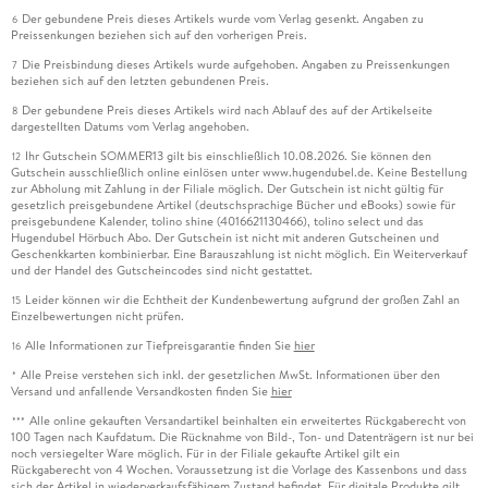
Der gebundene Preis dieses Artikels wurde vom Verlag gesenkt. Angaben zu
6
Preissenkungen beziehen sich auf den vorherigen Preis.
Die Preisbindung dieses Artikels wurde aufgehoben. Angaben zu Preissenkungen
7
beziehen sich auf den letzten gebundenen Preis.
Der gebundene Preis dieses Artikels wird nach Ablauf des auf der Artikelseite
8
dargestellten Datums vom Verlag angehoben.
Ihr Gutschein SOMMER13 gilt bis einschließlich 10.08.2026. Sie können den
12
Gutschein ausschließlich online einlösen unter www.hugendubel.de. Keine Bestellung
zur Abholung mit Zahlung in der Filiale möglich. Der Gutschein ist nicht gültig für
gesetzlich preisgebundene Artikel (deutschsprachige Bücher und eBooks) sowie für
preisgebundene Kalender, tolino shine (4016621130466), tolino select und das
Hugendubel Hörbuch Abo. Der Gutschein ist nicht mit anderen Gutscheinen und
Geschenkkarten kombinierbar. Eine Barauszahlung ist nicht möglich. Ein Weiterverkauf
und der Handel des Gutscheincodes sind nicht gestattet.
Leider können wir die Echtheit der Kundenbewertung aufgrund der großen Zahl an
15
Einzelbewertungen nicht prüfen.
Alle Informationen zur Tiefpreisgarantie finden Sie
hier
16
Alle Preise verstehen sich inkl. der gesetzlichen MwSt. Informationen über den
*
Versand und anfallende Versandkosten finden Sie
hier
Alle online gekauften Versandartikel beinhalten ein erweitertes Rückgaberecht von
***
100 Tagen nach Kaufdatum. Die Rücknahme von Bild-, Ton- und Datenträgern ist nur bei
noch versiegelter Ware möglich. Für in der Filiale gekaufte Artikel gilt ein
Rückgaberecht von 4 Wochen. Voraussetzung ist die Vorlage des Kassenbons und dass
sich der Artikel in wiederverkaufsfähigem Zustand befindet. Für digitale Produkte gilt