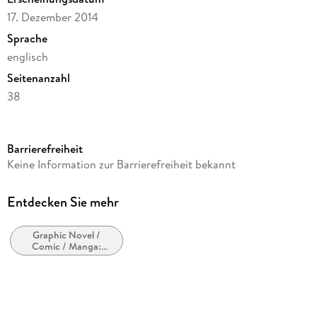
17. Dezember 2014
Sprache
englisch
Seitenanzahl
38
Dateigröße
16,38 MB
Barrierefreiheit
Reihe
Keine Information zur Barrierefreiheit bekannt
Crimson Society
Autor/Autorin
Entdecken Sie mehr
Michael J Hunau
Graphic Novel /
Verlag/Hersteller
Comic / Manga:
Action Lab Entertainment
Science-Fiction
Kopierschutz
mit Adobe-DRM-Kopierschutz
Family Sharing