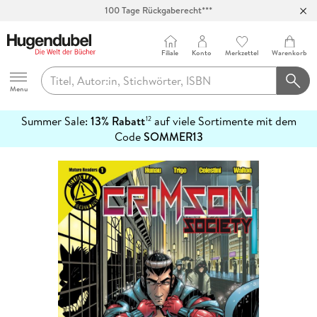
100 Tage Rückgaberecht***
Abholung in über 100 Filialen
Filiale
Konto
Merkzettel
Warenkorb
Hugendubel
Menu
Summer Sale:
13% Rabatt
auf viele Sortimente mit dem
12
mehr
Code
SOMMER13
erfahren