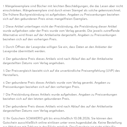
Mängelexemplare sind Bücher mit leichten Beschädigungen, die das Lesen aber nicht
1
einschränken. Mängelexemplare sind durch einen Stempel als solche gekennzeichnet.
Die frühere Buchpreisbindung ist aufgehoben. Angaben zu Preissenkungen beziehen
sich auf den gebundenen Preis eines mangelfreien Exemplars.
Diese Artikel unterliegen nicht der Preisbindung, die Preisbindung dieser Artikel
2
wurde aufgehoben oder der Preis wurde vom Verlag gesenkt. Die jeweils zutreffende
Alternative wird Ihnen auf der Artikelseite dargestellt. Angaben zu Preissenkungen
beziehen sich auf den vorherigen Preis.
Durch Öffnen der Leseprobe willigen Sie ein, dass Daten an den Anbieter der
3
Leseprobe übermittelt werden.
Der gebundene Preis dieses Artikels wird nach Ablauf des auf der Artikelseite
4
dargestellten Datums vom Verlag angehoben.
Der Preisvergleich bezieht sich auf die unverbindliche Preisempfehlung (UVP) des
5
Herstellers.
Der gebundene Preis dieses Artikels wurde vom Verlag gesenkt. Angaben zu
6
Preissenkungen beziehen sich auf den vorherigen Preis.
Die Preisbindung dieses Artikels wurde aufgehoben. Angaben zu Preissenkungen
7
beziehen sich auf den letzten gebundenen Preis.
Der gebundene Preis dieses Artikels wird nach Ablauf des auf der Artikelseite
8
dargestellten Datums vom Verlag angehoben.
Ihr Gutschein SOMMER13 gilt bis einschließlich 10.08.2026. Sie können den
12
Gutschein ausschließlich online einlösen unter www.hugendubel.de. Keine Bestellung
zur Abholung mit Zahlung in der Filiale möglich. Der Gutschein ist nicht gültig für