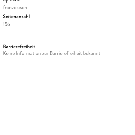
französisch
Seitenanzahl
156
Dateigröße
3,53 MB
Barrierefreiheit
Autor/Autorin
Keine Information zur Barrierefreiheit bekannt
Moliere
Verlag/Hersteller
Max Bollinger
Kopierschutz
mit Adobe-DRM-Kopierschutz
Family Sharing
Ja
Produktart
EBOOK
Dateiformat