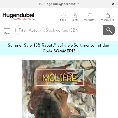
100 Tage Rückgaberecht***
Abholung in über 100 Filialen
Filiale
Konto
Merkzettel
Warenkorb
Hugendubel
Menu
Summer Sale:
13% Rabatt
auf viele Sortimente mit dem
12
mehr
Code
SOMMER13
erfahren