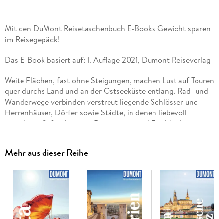
Mit den DuMont Reisetaschenbuch E-Books Gewicht sparen
im Reisegepäck!
Das E-Book basiert auf: 1. Auflage 2021, Dumont Reiseverlag
Weite Flächen, fast ohne Steigungen, machen Lust auf Touren
quer durchs Land und an der Ostseeküste entlang. Rad- und
Wanderwege verbinden verstreut liegende Schlösser und
Herrenhäuser, Dörfer sowie Städte, in denen liebevoll
gestaltete Cafés, kreative Restaurants und Fischbuden
erfreuen sowie Hotels mit individueller Einrichtung, aber
auch etwa Strandkorbübernachtungen. Immer wieder öffnen
Mehr aus dieser Reihe
sich unerwartete Blicke auf die Landschaft, mal auf einen
stillen See, mal auf ein Megalithgrab oder eine Windmühle.
Die Autorin führt zu den Ufern der Förden und zu Stränden
vor der Steilküste, zu Häfen, in denen Segelboote schaukeln
und Ausflugsboote ablegen. Selbst paddelnd, geht es im
Kanu über Flüsse oder auf den Meeresarm Schlei. So