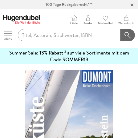
100 Tage Rückgaberecht***
Abholung in über 100 Filialen
Filiale
Konto
Merkzettel
Warenkorb
Hugendubel
Menu
Summer Sale:
13% Rabatt
auf viele Sortimente mit dem
12
mehr
Code
SOMMER13
erfahren