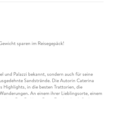
ewicht sparen im Reisegepäck!
pel und Palazzi bekannt, sondern auch für seine
 ausgedehnte Sandstrände. Die Autorin Caterina
s Highlights, in die besten Trattorien, die
 Wanderungen. An einem ihrer Lieblingsorte, einem
enders. Das DuMont Reise-Taschenbuch Sizilien
tzen auf und präsentiert abwechslungsreiche
rapani oder den Ruinen der römischen Siedlung
lle Wanderwege und Radstrecken mit detaillierten