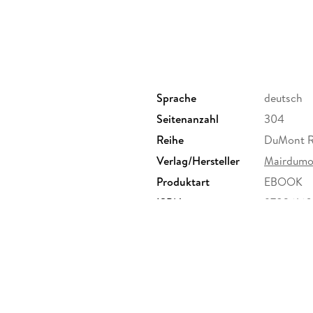
Inhaltsverzeichnis
Sprache
deutsch
Inhalt
Seitenanzahl
304
Reihe
DuMont R
Verlag/Hersteller
Mairdumo
Senkrechtstarter, Überflieger, Kreuz & quer. V
Produktart
EBOOK
und der Norden bis Messina. Catania, Taormin
Agrigento, das Zentrum und die Südküste. Mar
ISBN
97836160
(Reiseinfos von A bis Z). Das Magazin. Offene