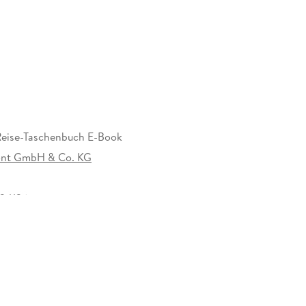
eise-Taschenbuch E-Book
nt GmbH & Co. KG
or Ort die Kapitel: Palermo und Monreale. Cefalú
a und der Monte Etna. Siracusa und der Südosten.
sala und der Westen. Das Kleingedruckte
34126
 Fragen.