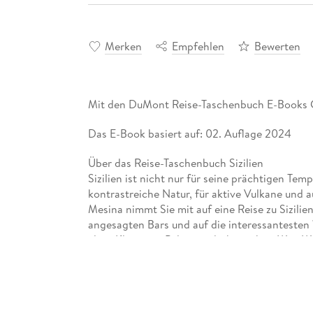
Merken
Empfehlen
Bewerten
Mit den DuMont Reise-Taschenbuch E-Books G
Das E-Book basiert auf: 02. Auflage 2024
Über das Reise-Taschenbuch Sizilien
Sizilien ist nicht nur für seine prächtigen Tem
kontrastreiche Natur, für aktive Vulkane und
Mesina nimmt Sie mit auf eine Reise zu Sizilien
angesagten Bars und auf die interessantesten
alten Kloster in Palermo, drehte schon Wim W
wartet mit weiteren persönlichen Lieblingsplä
Touren. Diese führen zu den Salzgärten von T
Mozia. Die Autorin beschreibt mehrere reizvo
Tourenkarten.