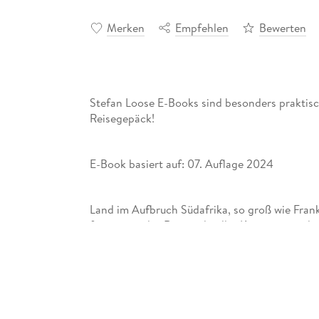
Merken
Empfehlen
Bewerten
Stefan Loose E-Books sind besonders praktis
Reisegepäck!
E-Book basiert auf: 07. Auflage 2024
Land im Aufbruch Südafrika, so groß wie Fran
faszinierendes Reiseziel voller Kontraste und 
auch einer der spannendsten Schmelztiegel afri
"Eisernen Vorhang" des Apartheid-Regimes ve
viele Besucher die hervorragende Infrastruktu
nicht zu scheuen braucht. Gute Verkehrsverbi
Ansteigen begriffene Zahl erstklassiger B&B