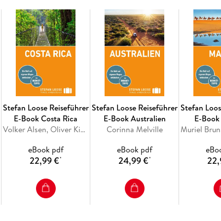
Südafrika zu einem hervorragenden Reiseland
preiswerte Backpacker-Hostels und Backpacke
werden in erster Linie das "weiße" Südafrika z
abgeschafft, doch hat sie das Erscheinungsbil
unvergessliches Erlebnis sind die Landschaften
Schwarzen Kontinents. Das umfassend recherc
basiert auf einer Vorlage des englischsprach
deutscher Fassung aufbereitet. Auf 800 Seiten 
eine Reise in diese Region.
Stefan Loose Reiseführer
Stefan Loose Reiseführer
Stefan Loos
E-Book Costa Rica
E-Book Australien
E-Book
Unser Tipp: Erstellen Sie Ihren persönlichen R
Volker Alsen, Oliver Kiesow
Corinna Melville
durchsuchen Sie das E-Book mit der praktisch
eBook pdf
eBook pdf
eBo
22,99 €
24,99 €
22,
*
*
Inhaltsverzeichnis
Reiseziele und Routen
Travelinfos von A bis Z
Land und Leute