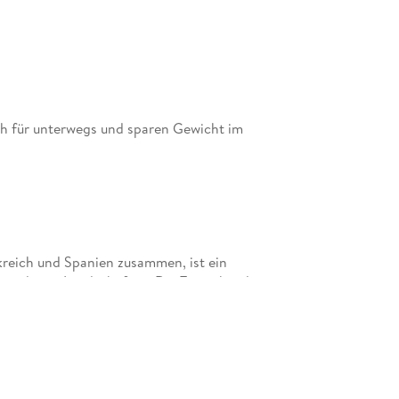
ch für unterwegs und sparen Gewicht im
kreich und Spanien zusammen, ist ein
grandioser Landschaften. Die Tatsache, dass es
kanischer Kulturen ist, lag lange Zeit hinter dem
rborgen. Eine angenehme Überraschung stellt für
r Südafrikas dar, die den europäischen Vergleich
ndungen und Transportmittel sowie eine im
s und anderer Übernachtungsmöglichkeiten machen