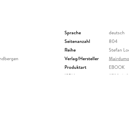
Safari Guide
Kapstadt und die Kap-Halbinsel
Westkap
Sprache
deutsch
Nordkap
Seitenanzahl
804
Ostkap
Reihe
Stefan Lo
KwaZulu-Natal
andbergen
Verlag/Hersteller
Mairdumo
Freistaat
Produktart
EBOOK
Gauteng
ISBN
97836160
Nordwest-Provinz
Mpumalanga
Limpopo
Lesotho
eSwatini (Swasiland)