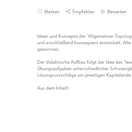
Merken
Empfehlen
Bewerten
Ideen und Konzepte der "Allgemeinen Topologi
und anschließend konsequent entwickelt. Alle
gewonnen.
Der didaktische Aufbau folgt der Idee des "lea
Übungsaufgaben unterschiedlicher Schwierigke
Lösungsvorschläge am jeweiligen Kapitelende 
Aus dem Inhalt:
- Mengentheoretische Grundlagen
- Das Konzept Topologischer Raum
- Topologische Konstruktionen
- Trennungseigenschaften
- Kompaktheit
- Zusammenhängende Räume