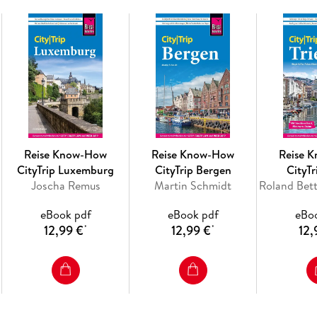
- Tipps für die Abend- und Nachtgestaltung: v
Reise Know-How
Reise Know-How
Reise 
CityTrip Luxemburg
CityTrip Bergen
CityTr
Joscha Remus
Martin Schmidt
eBook pdf
eBook pdf
eBo
12,99 €
12,99 €
12,
*
*