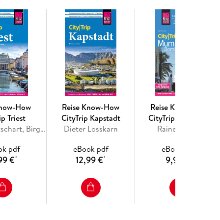
on Kabarett im Scharfrichterhaus bis zum
Know-How
Reise Know-How
Reise Know-How
ip Triest
CityTrip Kapstadt
CityTrip Mumbai /
Roland Bettschart, Birgit Kofler
Dieter Losskarn
Rainer Krack
Bombay
ok pdf
eBook pdf
eBook pdf
99 €
12,99 €
9,99 €
*
*
*