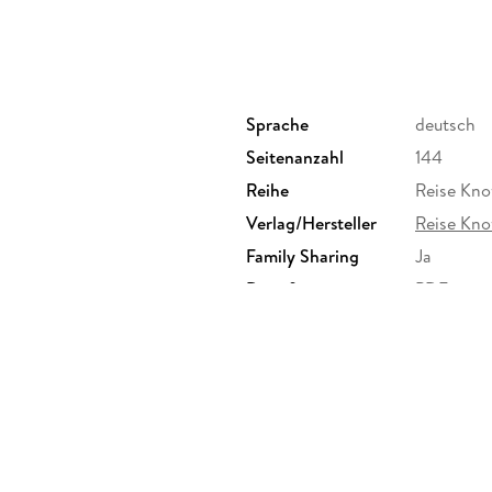
++++ CityTrip - die aktuellen Stadtführer von
Sprache
deutsch
REISE KNOW-HOW - Reiseführer für individue
Seitenanzahl
144
Reihe
Reise Kno
Verlag/Hersteller
Reise Kn
Family Sharing
Ja
Dateiformat
PDF