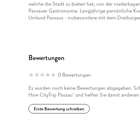
welche die Stadt zu bieten hat, von der niederbay
Passauer Gastronomie. Langjährige persönliche Kon
Umland Passaus - insbesondere mit dem Dreiburge
Der Autor schließt mit Passau eine Kette von Reis
im Reise Know-How Verlag auch Bände über Linz, W
stammen der CityTrip Bozen und Meran, der CityTri
ihm.
Bewertungen
0 Bewertungen
Es wurden noch keine Bewertungen abgegeben. Schr
How CityTrip Passau" und helfen Sie damit anderen
Erste Bewertung schreiben