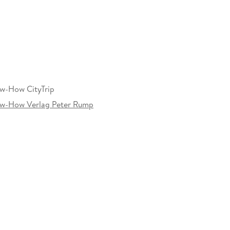
 Reise Know-How, mit über 160 Städtezielen die
lle Reisen
w-How CityTrip
ow-How Verlag Peter Rump