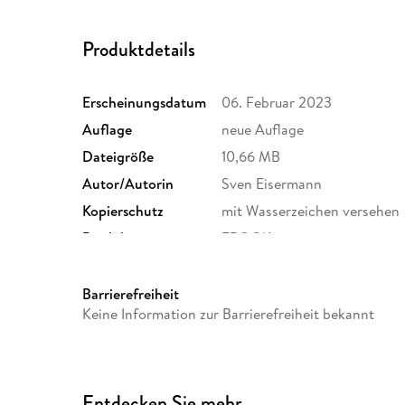
Produktdetails
Erscheinungsdatum
06. Februar 2023
Auflage
neue Auflage
Dateigröße
10,66 MB
Autor/Autorin
Sven Eisermann
Kopierschutz
mit Wasserzeichen versehen
Produktart
EBOOK
ISBN
9783831752805
Barrierefreiheit
Keine Information zur Barrierefreiheit bekannt
Entdecken Sie mehr