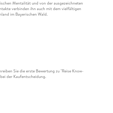
erischen Mentalität und von der ausgezeichneten
takte verbinden ihn auch mit dem vielfältigen
nland im Bayerischen Wald.
eführern über Städte an der Donau: Von ihm sind
ien und Bratislava erschienen. Daneben
p Innsbruck und der CityTrip Plus München von
eiben Sie die erste Bewertung zu "Reise Know-
 bei der Kaufentscheidung.