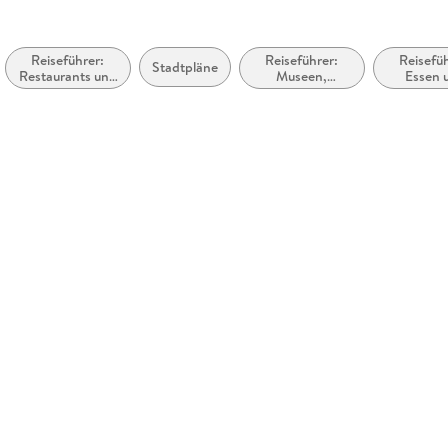
Reiseführer:
Reiseführer:
Reisefüh
Stadtpläne
Restaurants und
Museen,
Essen 
Cafés
historische
Trink
Stätten,
Galerien usw.