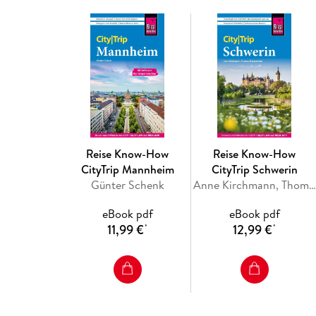
Reise Know-How
Reise Know-How
CityTrip Mannheim
CityTrip Schwerin
Günter Schenk
Anne Kirchmann, Thomas Morgenstern
eBook pdf
eBook pdf
11,99 €
12,99 €
*
*