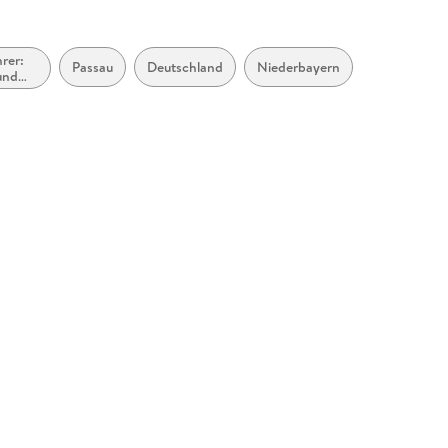
rer:
Passau
Deutschland
Niederbayern
und
en