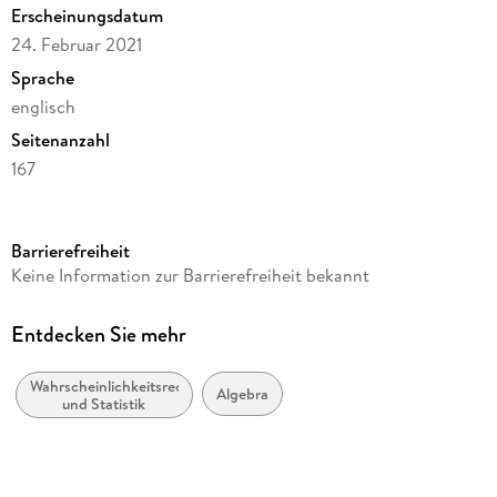
Erscheinungsdatum
24. Februar 2021
Sprache
englisch
Seitenanzahl
167
Dateigröße
4,57 MB
Barrierefreiheit
Reihe
Keine Information zur Barrierefreiheit bekannt
Mathematics and Statistics
Autor/Autorin
Entdecken Sie mehr
W. D. Brinda
Wahrscheinlichkeitsrechnung
Verlag/Hersteller
Algebra
und Statistik
Springer International Publishing
Kopierschutz
mit Wasserzeichen versehen