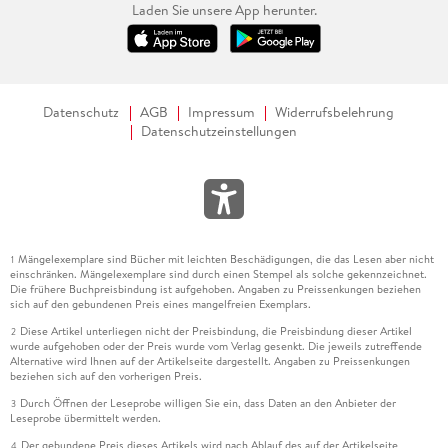
Laden Sie unsere App herunter.
Datenschutz
AGB
Impressum
Widerrufsbelehrung
Datenschutzeinstellungen
Mängelexemplare sind Bücher mit leichten Beschädigungen, die das Lesen aber nicht
1
einschränken. Mängelexemplare sind durch einen Stempel als solche gekennzeichnet.
Die frühere Buchpreisbindung ist aufgehoben. Angaben zu Preissenkungen beziehen
sich auf den gebundenen Preis eines mangelfreien Exemplars.
Diese Artikel unterliegen nicht der Preisbindung, die Preisbindung dieser Artikel
2
wurde aufgehoben oder der Preis wurde vom Verlag gesenkt. Die jeweils zutreffende
Alternative wird Ihnen auf der Artikelseite dargestellt. Angaben zu Preissenkungen
beziehen sich auf den vorherigen Preis.
Durch Öffnen der Leseprobe willigen Sie ein, dass Daten an den Anbieter der
3
Leseprobe übermittelt werden.
Der gebundene Preis dieses Artikels wird nach Ablauf des auf der Artikelseite
4