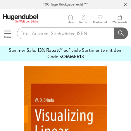
100 Tage Rückgaberecht***
Abholung in über 100 Filialen
Filiale
Konto
Merkzettel
Warenkorb
Hugendubel
Menu
Summer Sale:
13% Rabatt
auf viele Sortimente mit dem
12
mehr
Code
SOMMER13
erfahren