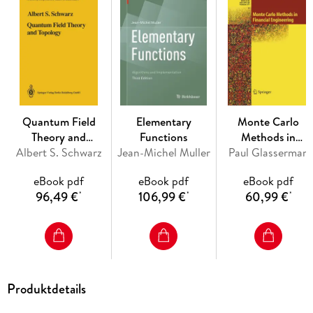
that covers a foundational prerequisite topic. This classroom-
tested work explores two distinct and complementary types
of visualization: the "observations picture" and the "variables
picture." To improve retention of material, this book is
supplemented by a bank of ready-made practice exercises
Quantum Field
Elementary
Monte Carlo
Theory and
Functions
Methods in
Inhaltsverzeichnis
Albert S. Schwarz
Topology
Jean-Michel Muller
Paul Glasserman
Financial
Preface. - Review: Linear Algebra. - Least-Squares
Engineering
eBook pdf
eBook pdf
eBook pdf
Regression. - Review: Random Vectors. - The Linear Model. -
96,49 €
106,99 €
60,99 €
Review: Normality. - Normal Errors.
*
*
*
Produktdetails