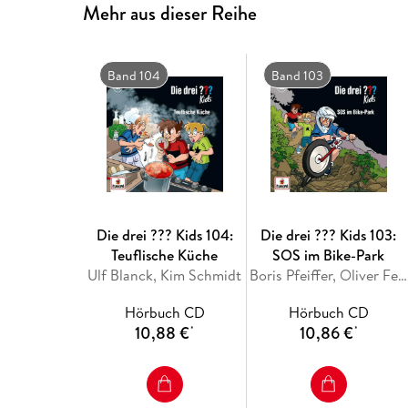
Mehr aus dieser Reihe
Band 104
Band 103
Die drei ??? Kids 104:
Die drei ??? Kids 103:
Teuflische Küche
SOS im Bike-Park
Ulf Blanck, Kim Schmidt
Boris Pfeiffer, Oliver Ferreira
Hörbuch CD
Hörbuch CD
10,88 €
10,86 €
*
*