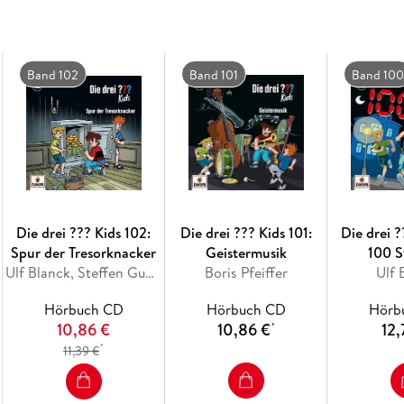
Band 102
Band 101
Band 100
Die drei ??? Kids 102:
Die drei ??? Kids 101:
Die drei ?
Spur der Tresorknacker
Geistermusik
100 
Ulf Blanck, Steffen Gumpert
Boris Pfeiffer
Ulf 
Hörbuch CD
Hörbuch CD
Hörb
10,86 €
10,86 €
12,
*
*
11,39 €