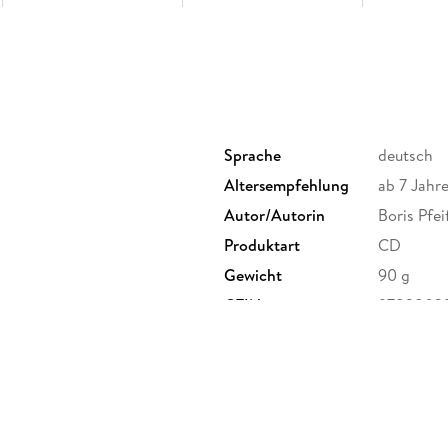
Sprache
deutsch
Altersempfehlung
ab 7 Jahr
Autor/Autorin
Boris Pfei
Produktart
CD
Gewicht
90 g
GTIN
9783803