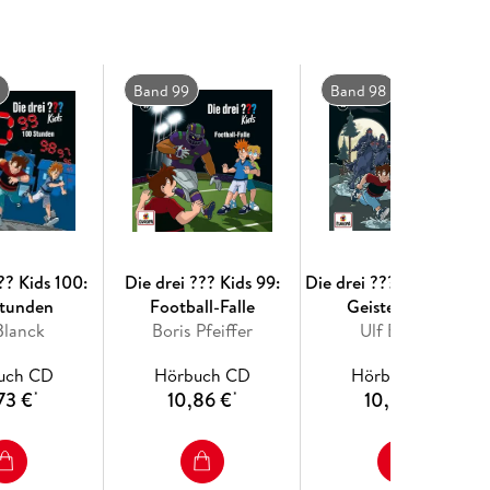
Band 99
Band 98
?? Kids 100:
Die drei ??? Kids 99:
Die drei ??? Kids 98: Di
Stunden
Football-Falle
Geisterpferde
Blanck
Boris Pfeiffer
Ulf Blanck
uch CD
Hörbuch CD
Hörbuch CD
73 €
10,86 €
10,86 €
*
*
*