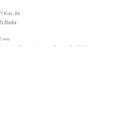
?? Kids, 86
ft Media
12 mm
ft Media, Thomas-Wimmer-Ring 11-15, 80539
 info@usm.de