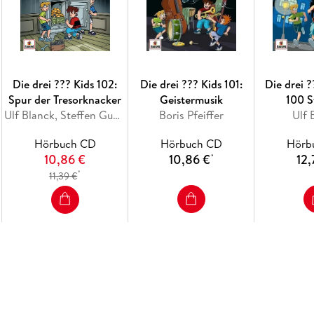
Die drei ??? Kids 102:
Die drei ??? Kids 101:
Die drei ?
Spur der Tresorknacker
Geistermusik
100 
Ulf Blanck, Steffen Gumpert
Boris Pfeiffer
Ulf 
Hörbuch CD
Hörbuch CD
Hörb
10,86 €
10,86 €
12,
*
*
11,39 €