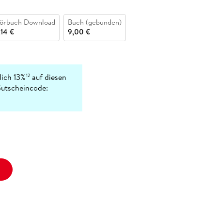
örbuch Download
Buch (gebunden)
,14 €
9,00 €
lich 13%
auf diesen
12
Gutscheincode:
.