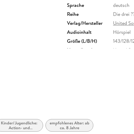
Sprache
deutsch
Reihe
Die drei ?
Verlag/Hersteller
United So
Audioinhalt
Hörspiel
Größe (L/B/H)
143/128/
Herstelleradresse
United So
München,
Kinder/Jugendliche:
empfohlenes Alter: ab
Action- und
ca. 8 Jahre
Abenteuergeschichten