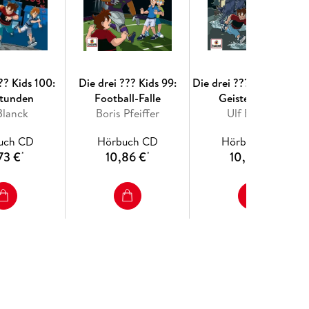
?? Kids 100:
Die drei ??? Kids 99:
Die drei ??? Kids 98: Di
Stunden
Football-Falle
Geisterpferde
Blanck
Boris Pfeiffer
Ulf Blanck
uch CD
Hörbuch CD
Hörbuch CD
73 €
10,86 €
10,86 €
*
*
*