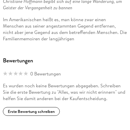
Christiane Hoffmann begibt sich auf eine lange Wanderung, um
Geister der Vergangenheit zu bannen
Im Amerikanischen heißt es, man könne zwar einen
Menschen aus seiner angestammten Gegend entfernen,
nicht aber jene Gegend aus dem betreffenden Menschen. Die
Familienmemoiren der langjährigen
Auslandskorrespondentin - und seit Januar 2021
stellvertretenden Regierungssprecherin - Christiane
Hoffmann beweisen, dass dieser Grundsatz Geltung auch
Bewertungen
über Generationen hinweg hat. Psychologen sprechen von
telescoping: Wie die Tuben eines Fernrohrs oder Mikroskops
0 Bewertungen
bewegen sich die Erinnerungen von Eltern und Kindern
ineinander. Und seltsamerweise beeinflussen die Traumata
Es wurden noch keine Bewertungen abgegeben. Schreiben
der Vorfahren Nachgeborene umso intensiver, je weniger sie
Sie die erste Bewertung zu "Alles, was wir nicht erinnern" und
familiär besprochen werden. Genau wie mit einem Fernrohr
helfen Sie damit anderen bei der Kaufentscheidung.
oder einem Mikroskop sieht man mit der transgenerationalen
Erinnerung das psychologisch Nahe und das historisch Ferne
Erste Bewertung schreiben
schärfer, auch dramatischer. Das Schweigen der Familie
gebiert Albträume. Aus winzigen Andeutungen, Symptomen
und Tics der Eltern bilden sich Ahnungen. Aber auch der