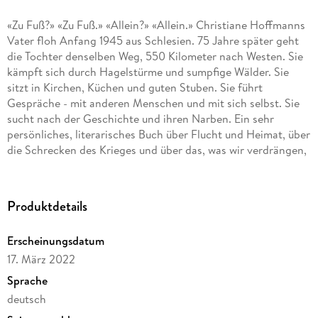
«Zu Fuß?» «Zu Fuß.» «Allein?» «Allein.» Christiane Hoffmanns
Vater floh Anfang 1945 aus Schlesien. 75 Jahre später geht
die Tochter denselben Weg, 550 Kilometer nach Westen. Sie
kämpft sich durch Hagelstürme und sumpfige Wälder. Sie
sitzt in Kirchen, Küchen und guten Stuben. Sie führt
Gespräche - mit anderen Menschen und mit sich selbst. Sie
sucht nach der Geschichte und ihren Narben. Ein sehr
persönliches, literarisches Buch über Flucht und Heimat, über
die Schrecken des Krieges und über das, was wir verdrängen,
um zu überleben. Die renommierte Schauspielerin Martina
Gedeck hat es auf eindrucksvolle Weise eingelesen.
(1 mp3-CD. Laufzeit: 08 Std. 20 Min.)
Produktdetails
Erscheinungsdatum
17. März 2022
Sprache
deutsch