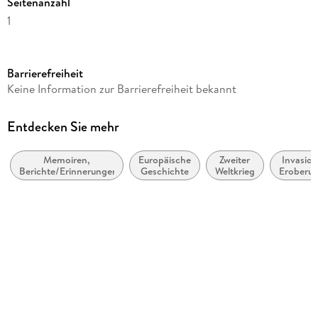
Seitenanzahl
1
Autor/Autorin
Christiane Hoffmann
Barrierefreiheit
Sprecher/Sprecherin
Keine Information zur Barrierefreiheit bekannt
Martina Gedeck
Verlag/Hersteller
Entdecken Sie mehr
C.H. Beck
Memoiren,
Europäische
Zweiter
Invasion
Produktart
Berichte/Erinnerungen
Geschichte
Weltkrieg
Eroberu
MP3
und
Besetzu
Audioinhalt
Hörbuch
Gewicht
56 g
Größe (L/B/H)
138/127/35 mm