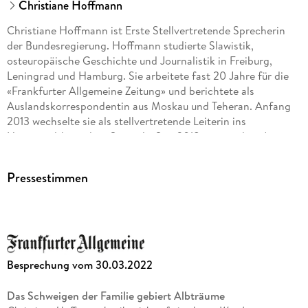
Christiane Hoffmann
Christiane Hoffmann ist Erste Stellvertretende Sprecherin
der Bundesregierung. Hoffmann studierte Slawistik,
osteuropäische Geschichte und Journalistik in Freiburg,
Leningrad und Hamburg. Sie arbeitete fast 20 Jahre für die
«Frankfurter Allgemeine Zeitung» und berichtete als
Auslandskorrespondentin aus Moskau und Teheran. Anfang
2013 wechselte sie als stellvertretende Leiterin ins
Hauptstadtbüro des «Spiegel». Seit 2018 war sie dort Autorin
und häufiger Gast in Rundfunk und Fernsehen. Hoffmann ist
die Tochter zweier Flüchtlingskinder. Ihre Vorfahren
Pressestimmen
väterlicherseits stammen aus Schlesien, die Familie ihrer
Mutter aus Ostpreußen.
Martina Gedeck ist eine der bekanntesten und beliebtesten
deutschen Schauspielerinnen. Sie ist in unzähligen Filmen zu
sehen gewesen und hat zahlreiche Preise und
Besprechung vom 30.03.2022
Auszeichnungen erhalten. Weniger bekannt ist, dass sie auch
viele Hörbücher eingelesen hat. Sie ist für den Deutschen
Das Schweigen der Familie gebiert Albträume
Hörbuchpreis 2022 als beste Interpretin nominiert.