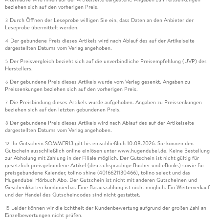
wenn man bedenkt, dass die meisten Westpolen aus der
beziehen sich auf den vorherigen Preis.
heutigen Ukraine stammen und ihre Eltern ganz analoge
Durch Öffnen der Leseprobe willigen Sie ein, dass Daten an den Anbieter der
3
Erfahrungen hinter sich haben.
Leseprobe übermittelt werden.
Der gebundene Preis dieses Artikels wird nach Ablauf des auf der Artikelseite
4
Hoffmann begegnet auf ihrem Weg viel gutem Willen,
dargestellten Datums vom Verlag angehoben.
überraschender Originalität und beeindruckendem
Der Preisvergleich bezieht sich auf die unverbindliche Preisempfehlung (UVP) des
5
Einfallsreichtum. Aber daneben auch viel politischer
Herstellers.
Verbohrtheit, Verschwörungsquatsch, PiS-Verhetztheit, auch
Der gebundene Preis dieses Artikels wurde vom Verlag gesenkt. Angaben zu
6
Antisemitismus - oft in ein und derselben Person. Ihre
Preissenkungen beziehen sich auf den vorherigen Preis.
Vaterbindung ermöglicht ihr auffällig eindrückliche Porträts
Die Preisbindung dieses Artikels wurde aufgehoben. Angaben zu Preissenkungen
7
beziehen sich auf den letzten gebundenen Preis.
von älteren, durch die Geschichte zerstörten Männern, das
Beispiel der Mutter wiederum hat Hoffmanns Blick für die
Der gebundene Preis dieses Artikels wird nach Ablauf des auf der Artikelseite
8
dargestellten Datums vom Verlag angehoben.
ebenso auffällige Realitätstüchtigkeit und Tatkraft vieler der
polnischen und tschechischen Frauen geschärft, die sie
Ihr Gutschein SOMMER13 gilt bis einschließlich 10.08.2026. Sie können den
12
Gutschein ausschließlich online einlösen unter www.hugendubel.de. Keine Bestellung
wandernd und einkehrend kennenlernt.
zur Abholung mit Zahlung in der Filiale möglich. Der Gutschein ist nicht gültig für
gesetzlich preisgebundene Artikel (deutschsprachige Bücher und eBooks) sowie für
preisgebundene Kalender, tolino shine (4016621130466), tolino select und das
Der Ausgang ihres Buchs ist offen, bis hin zu einem gewissen
Hugendubel Hörbuch Abo. Der Gutschein ist nicht mit anderen Gutscheinen und
erzähltechnischen Zerflattern. Eine psychologische
Geschenkkarten kombinierbar. Eine Barauszahlung ist nicht möglich. Ein Weiterverkauf
Schließung des transgenerationalen Traumas kann
und der Handel des Gutscheincodes sind nicht gestattet.
literarische Bearbeitung nicht leisten. Unterdessen und
Leider können wir die Echtheit der Kundenbewertung aufgrund der großen Zahl an
15
Einzelbewertungen nicht prüfen.
nachdem das Buch schon erschienen war, fügte sich dieser