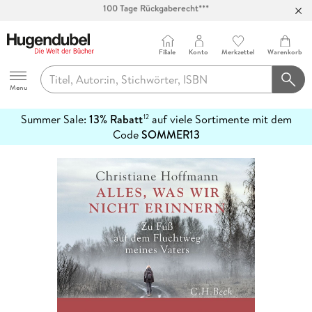
Abholung in über 100 Filialen
Filiale
Konto
Merkzettel
Warenkorb
Hugendubel
Menu
Summer Sale:
13% Rabatt
auf viele Sortimente mit dem
12
mehr
Code
SOMMER13
erfahren