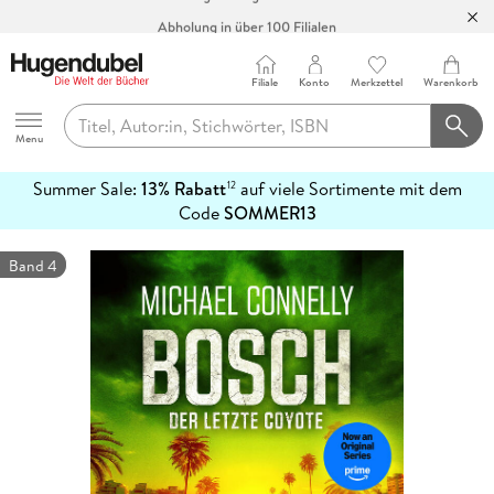
Abholung in über 100 Filialen
Filiale
Konto
Merkzettel
Warenkorb
Hugendubel
Menu
Summer Sale:
13% Rabatt
auf viele Sortimente mit dem
12
mehr
Code
SOMMER13
erfahren
Band 4