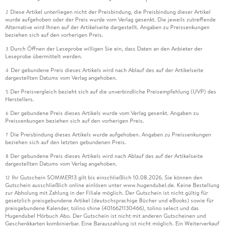
Diese Artikel unterliegen nicht der Preisbindung, die Preisbindung dieser Artikel
2
wurde aufgehoben oder der Preis wurde vom Verlag gesenkt. Die jeweils zutreffende
Alternative wird Ihnen auf der Artikelseite dargestellt. Angaben zu Preissenkungen
beziehen sich auf den vorherigen Preis.
Durch Öffnen der Leseprobe willigen Sie ein, dass Daten an den Anbieter der
3
Leseprobe übermittelt werden.
Der gebundene Preis dieses Artikels wird nach Ablauf des auf der Artikelseite
4
dargestellten Datums vom Verlag angehoben.
Der Preisvergleich bezieht sich auf die unverbindliche Preisempfehlung (UVP) des
5
Herstellers.
Der gebundene Preis dieses Artikels wurde vom Verlag gesenkt. Angaben zu
6
Preissenkungen beziehen sich auf den vorherigen Preis.
Die Preisbindung dieses Artikels wurde aufgehoben. Angaben zu Preissenkungen
7
beziehen sich auf den letzten gebundenen Preis.
Der gebundene Preis dieses Artikels wird nach Ablauf des auf der Artikelseite
8
dargestellten Datums vom Verlag angehoben.
Ihr Gutschein SOMMER13 gilt bis einschließlich 10.08.2026. Sie können den
12
Gutschein ausschließlich online einlösen unter www.hugendubel.de. Keine Bestellung
zur Abholung mit Zahlung in der Filiale möglich. Der Gutschein ist nicht gültig für
gesetzlich preisgebundene Artikel (deutschsprachige Bücher und eBooks) sowie für
preisgebundene Kalender, tolino shine (4016621130466), tolino select und das
Hugendubel Hörbuch Abo. Der Gutschein ist nicht mit anderen Gutscheinen und
Geschenkkarten kombinierbar. Eine Barauszahlung ist nicht möglich. Ein Weiterverkauf