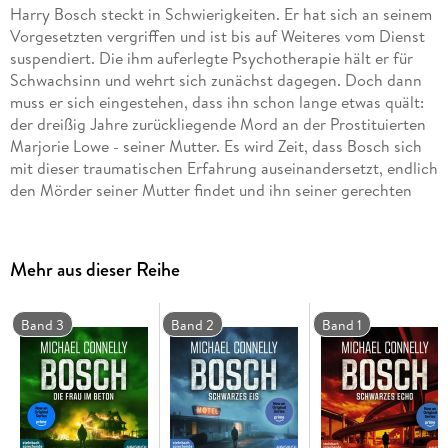
Harry Bosch steckt in Schwierigkeiten. Er hat sich an seinem
Vorgesetzten vergriffen und ist bis auf Weiteres vom Dienst
suspendiert. Die ihm auferlegte Psychotherapie hält er für
Schwachsinn und wehrt sich zunächst dagegen. Doch dann
muss er sich eingestehen, dass ihn schon lange etwas quält:
der dreißig Jahre zurückliegende Mord an der Prostituierten
Marjorie Lowe - seiner Mutter. Es wird Zeit, dass Bosch sich
mit dieser traumatischen Erfahrung auseinandersetzt, endlich
den Mörder seiner Mutter findet und ihn seiner gerechten
Strafe zuführt. Und so lernen wir den brillanten Detective
Harry Bosch in seinem vierten Fall von seiner privatesten
Seite kennen. Lesung.
Mehr aus dieser Reihe
Ungekürzte Ausgabe
Band 3
Band 2
Band 1