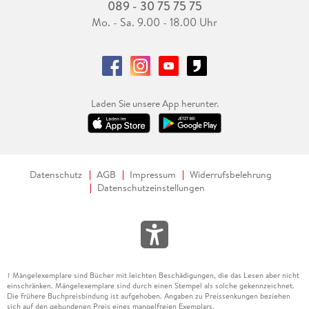
089 - 30 75 75 75
Mo. - Sa. 9.00 - 18.00 Uhr
Laden Sie unsere App herunter.
Datenschutz
AGB
Impressum
Widerrufsbelehrung
Datenschutzeinstellungen
Mängelexemplare sind Bücher mit leichten Beschädigungen, die das Lesen aber nicht
1
einschränken. Mängelexemplare sind durch einen Stempel als solche gekennzeichnet.
Die frühere Buchpreisbindung ist aufgehoben. Angaben zu Preissenkungen beziehen
sich auf den gebundenen Preis eines mangelfreien Exemplars.