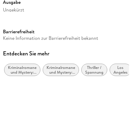
Ausgabe
Ungekürzt
Laufzeit
849 Minuten
Barrierefreiheit
Reihe
Keine Information zur Barrierefreiheit bekannt
Harry Bosch, 4
Autor/Autorin
Entdecken Sie mehr
Connelly Michael
Kriminalromane
Kriminalromane
Thriller /
Los
Übersetzung
und Mystery:
und Mystery:
Spannung
Angeles
Norbert Puszkar
Hard Boiled,
Polizeiarbeit &
Roman noir
Forensik
Sprecher/Sprecherin
Oliver Erwin Schönfeld
Verlag/Hersteller
Steinbach Sprechende
Produktart
CD