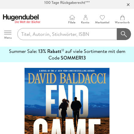
Abholung in über 100 Filialen
Filiale
Konto
Merkzettel
Warenkorb
Hugendubel
Menu
Summer Sale:
13% Rabatt
auf viele Sortimente mit dem
12
mehr
Code
SOMMER13
erfahren