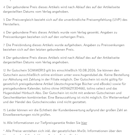
Der gebundene Preis dieses Artikels wird nach Ablauf des auf der Artikelseite
4
dargestellten Datums vom Verlag angehoben.
Der Preisvergleich bezieht sich auf die unverbindliche Preisempfehlung (UVP) des
5
Herstellers.
Der gebundene Preis dieses Artikels wurde vom Verlag gesenkt. Angaben zu
6
Preissenkungen beziehen sich auf den vorherigen Preis.
Die Preisbindung dieses Artikels wurde aufgehoben. Angaben zu Preissenkungen
7
beziehen sich auf den letzten gebundenen Preis.
Der gebundene Preis dieses Artikels wird nach Ablauf des auf der Artikelseite
8
dargestellten Datums vom Verlag angehoben.
Ihr Gutschein SOMMER13 gilt bis einschließlich 10.08.2026. Sie können den
12
Gutschein ausschließlich online einlösen unter www.hugendubel.de. Keine Bestellung
zur Abholung mit Zahlung in der Filiale möglich. Der Gutschein ist nicht gültig für
gesetzlich preisgebundene Artikel (deutschsprachige Bücher und eBooks) sowie für
preisgebundene Kalender, tolino shine (4016621130466), tolino select und das
Hugendubel Hörbuch Abo. Der Gutschein ist nicht mit anderen Gutscheinen und
Geschenkkarten kombinierbar. Eine Barauszahlung ist nicht möglich. Ein Weiterverkauf
und der Handel des Gutscheincodes sind nicht gestattet.
Leider können wir die Echtheit der Kundenbewertung aufgrund der großen Zahl an
15
Einzelbewertungen nicht prüfen.
Alle Informationen zur Tiefpreisgarantie finden Sie
hier
16
Alle Preise verstehen sich inkl. der gesetzlichen MwSt. Informationen über den
*