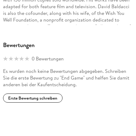
adapted for both feature film and television. David Baldacci
is also the cofounder, along with his wife, of the Wish You
Well Foundation, a nonprofit organization dedicated to
supporting literacy efforts across America. Still a resident of
his native Virginia, he invites you to visit him at
DavidBaldacci.com and his foundation at
Bewertungen
WishYouWellFoundation.org.
0 Bewertungen
Es wurden noch keine Bewertungen abgegeben. Schreiben
Sie die erste Bewertung zu "End Game" und helfen Sie damit
anderen bei der Kaufentscheidung.
Erste Bewertung schreiben