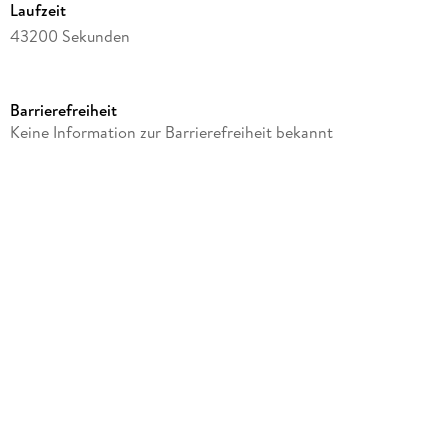
Laufzeit
43200 Sekunden
Autor/Autorin
David Baldacci
Barrierefreiheit
Sprecher/Sprecherin
Keine Information zur Barrierefreiheit bekannt
Kyf Brewer, Orlagh Cassidy
Verlag/Hersteller
Hachette Audio
Produktart
CD
Audioinhalt
Hörbuch
Gewicht
254 g
Größe (L/B/H)
152/139/40 mm