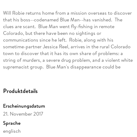
Will Robie returns home from a mission overseas to discover
that his boss--codenamed Blue Man--has vanished. The
clues are scant. Blue Man went fly-fishing in remote
Colorado, but there have been no sightings or
communications since he left. Robie, along with his
sometime-partner Jessica Reel, arrives in the rural Colorado
town to discover that it has its own share of problems: a
string of murders, a severe drug problem, and a violent white
supremacist group. Blue Man's disappearance could be
related to any one of these--or not. As outsiders to the
close-knit community, Robie and Reel reluctantly join forces
with local policewoman Chyna Malloy--but the three find
Produktdetails
themselves up against an adversary with superior firepower
and a home court advantage. They'll be lucky if they make it
Erscheinungsdatum
out alive, with or without Blue Man...
21. November 2017
Sprache
englisch