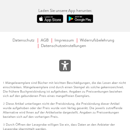
Laden Sie unsere App herunter.
Datenschutz
AGB
Impressum
Widerrufsbelehrung
Datenschutzeinstellungen
Mängelexemplare sind Bücher mit leichten Beschädigungen, die das Lesen aber nicht
1
einschränken. Mängelexemplare sind durch einen Stempel als solche gekennzeichnet.
Die frühere Buchpreisbindung ist aufgehoben. Angaben zu Preissenkungen beziehen
sich auf den gebundenen Preis eines mangelfreien Exemplars.
Diese Artikel unterliegen nicht der Preisbindung, die Preisbindung dieser Artikel
2
wurde aufgehoben oder der Preis wurde vom Verlag gesenkt. Die jeweils zutreffende
Alternative wird Ihnen auf der Artikelseite dargestellt. Angaben zu Preissenkungen
beziehen sich auf den vorherigen Preis.
Durch Öffnen der Leseprobe willigen Sie ein, dass Daten an den Anbieter der
3
Leseprobe übermittelt werden.