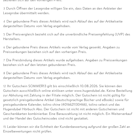
beziehen sich auf den vorherigen Preis.
Durch Öffnen der Leseprobe willigen Sie ein, dass Daten an den Anbieter der
3
Leseprobe übermittelt werden.
Der gebundene Preis dieses Artikels wird nach Ablauf des auf der Artikelseite
4
dargestellten Datums vom Verlag angehoben.
Der Preisvergleich bezieht sich auf die unverbindliche Preisempfehlung (UVP) des
5
Herstellers.
Der gebundene Preis dieses Artikels wurde vom Verlag gesenkt. Angaben zu
6
Preissenkungen beziehen sich auf den vorherigen Preis.
Die Preisbindung dieses Artikels wurde aufgehoben. Angaben zu Preissenkungen
7
beziehen sich auf den letzten gebundenen Preis.
Der gebundene Preis dieses Artikels wird nach Ablauf des auf der Artikelseite
8
dargestellten Datums vom Verlag angehoben.
Ihr Gutschein SOMMER13 gilt bis einschließlich 10.08.2026. Sie können den
12
Gutschein ausschließlich online einlösen unter www.hugendubel.de. Keine Bestellung
zur Abholung mit Zahlung in der Filiale möglich. Der Gutschein ist nicht gültig für
gesetzlich preisgebundene Artikel (deutschsprachige Bücher und eBooks) sowie für
preisgebundene Kalender, tolino shine (4016621130466), tolino select und das
Hugendubel Hörbuch Abo. Der Gutschein ist nicht mit anderen Gutscheinen und
Geschenkkarten kombinierbar. Eine Barauszahlung ist nicht möglich. Ein Weiterverkauf
und der Handel des Gutscheincodes sind nicht gestattet.
Leider können wir die Echtheit der Kundenbewertung aufgrund der großen Zahl an
15
Einzelbewertungen nicht prüfen.