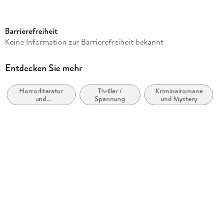
Laufzeit
48 Minuten
Barrierefreiheit
Altersempfehlung
Keine Information zur Barrierefreiheit bekannt
Ab 16 Jahre
Reihe
Entdecken Sie mehr
Gruselkabinett, 185
Horrorliteratur
Thriller /
Kriminalromane
Autor/Autorin
und
Spannung
und Mystery
H.P. Lovecraft
Übernatürliches
Sprecher/Sprecherin
Hans Bayer, Martin May, Yens Rahba, Arianne Borbach
Verlag/Hersteller
Lübbe Audio
Produktart
CD
Audioinhalt
Hörspiel