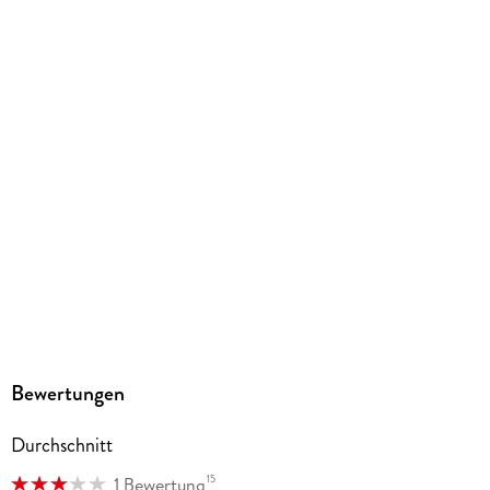
Gewicht
103 g
Größe (L/B/H)
144/124/12 mm
GTIN
9783785785980
Herstelleradresse
Bastei Lübbe AG, Schanzenstr. 6-20, 51063 Köln,
produktsicherheit@bastei-luebbe.de
Bewertungen
Durchschnitt
15
1 Bewertung