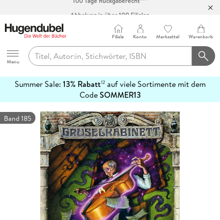
Abholung in über 100 Filialen
Filiale
Konto
Merkzettel
Warenkorb
Hugendubel
Menu
Summer Sale:
13% Rabatt
auf viele Sortimente mit dem
12
mehr
Code
SOMMER13
erfahren
Band 185