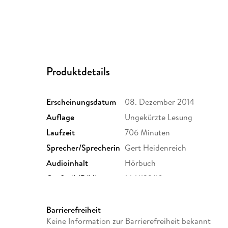
Produktdetails
Erscheinungsdatum
08. Dezember 2014
Auflage
Ungekürzte Lesung
Laufzeit
706 Minuten
Sprecher/Sprecherin
Gert Heidenreich
Audioinhalt
Hörbuch
Größe (L/B/H)
144/139/10 mm
GTIN
9783844511758
Barrierefreiheit
Keine Information zur Barrierefreiheit bekannt