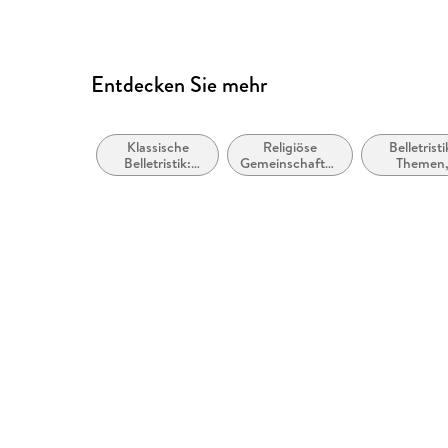
Entdecken Sie mehr
Klassische
Religiöse
Belletristi
Belletristik:
Gemeinschaften
Themen
allgemein und
und Mönchstum
Stoffe, Mot
literarisch
Seelenleb