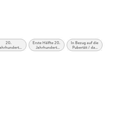
20.
Erste Hälfte 20.
In Bezug auf die
ahrhundert
Jahrhundert
Pubertät / das
ca. 1900 bis
(ca. 1900 bis
Teenageralter
ca. 1999)
ca. 1950)