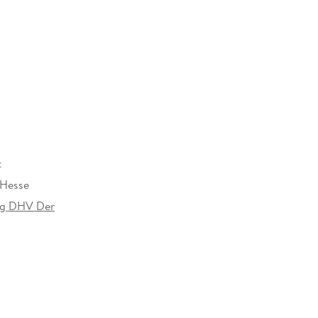
denreich.
te Ausgabe
t
Hesse
ag DHV Der
Random House Verlagsgruppe GmbH, Neumarkter
, 81673 München,
icherheit@penguinrandomhouse.de