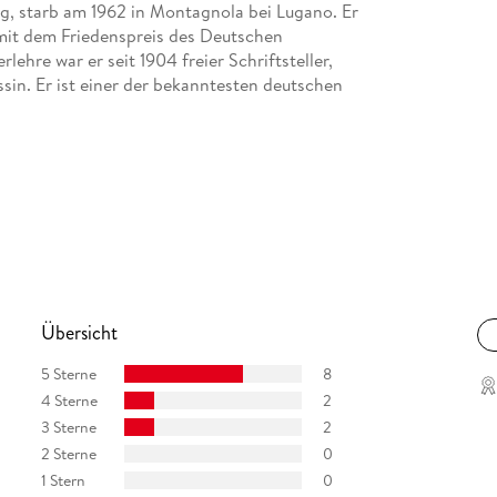
, starb am 1962 in Montagnola bei Lugano. Er
 mit dem Friedenspreis des Deutschen
hre war er seit 1904 freier Schriftsteller,
sin. Er ist einer der bekanntesten deutschen
Übersicht
5 Sterne
8
4 Sterne
2
3 Sterne
2
2 Sterne
0
1 Stern
0