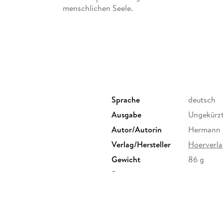
menschlichen Seele.
Erstmals in vollständiger Lesung von Gert Hei
(1 mp3-CD, Laufzeit: 11h 46)
Lesung. Ungekürz
Sprache
deutsch
Ausgabe
Ungekürz
Autor/Autorin
Hermann 
Verlag/Hersteller
Hoerverl
Gewicht
86 g
Sonstiges
.
Herstelleradresse
Penguin 
Straße 28
produkts