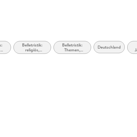
k:
Belletristik:
Belletristik:
Deutschland
,
religiös,
Themen,
J
ive:
spirituell
Stoffe, Motive:
(
en
Heranwachsen