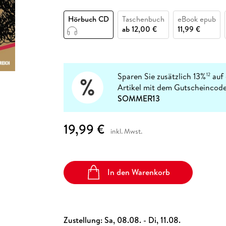
Fremdsprachige Bücher
n Lernhilfen
 Jugendbücher
eiber
Hörbuch Downloads im Bundle
cher
 Vergleich
 Puzzlezubehör
Lernen
New Adult
STABILO
Taschenbücher
Hörbuch CD
Taschenbuch
eBook epub
hilfen
hriller
 Backen
er
lender
Ratgeber
ab
12,00 €
11,99 €
op
hriller
Romance
Sachbücher
precher:innen
Science Fiction
Sparen Sie zusätzlich 13%
auf 
12
Artikel mit dem Gutscheincode
Fremdsprachige Bücher
SOMMER13
19,99 €
inkl. Mwst.
In den Warenkorb
Zustellung:
Sa, 08.08. - Di, 11.08.